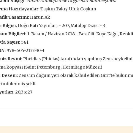
abın Başlığı:
Yunan Mitolojisinde Doğu-Batı Bütünleşmesi
François
,00 TL
196,00 TL
ına Hazırlayanlar:
Taşkın Takış, Ufuk Coşkun
105,
,00 TL
280,00 TL
fik Tasarımı:
Harun Ak
150
i Bilgisi:
Doğu Batı Yayınları - 207; Mitoloji Dizisi - 3
tte Kargoda
24 Saatte Kargoda
24 Saat
ım Bilgileri:
1. Basım / Haziran 2018 - Bez Cilt, Kuşe Kâğıt, Renkl
 EKLE
SEPETE EKLE
SEPETE 
fa Sayısı:
581
BN:
978-605-2133-10-1
miz Resmi:
Pheidias (Phidias) tarafından yapılmış Zeus heykelinin
ma kopyası (Saint Petersburg, Hermitage Müzesi)
t Deseni:
Zeus'un doğum yeri olarak kabul edilen Girit'te bulun
üntülenmiş şekli.
utları:
20,3 x 27