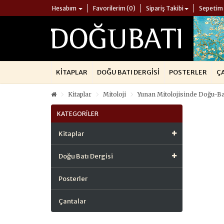
Hesabım
Favorilerim (0)
Sipariş Takibi
Sepetim
KITAPLAR
DOĞU BATI DERGISI
POSTERLER
Ç
Kitaplar
Mitoloji
Yunan Mitolojisinde Doğu-Ba
KATEGORILER
Kitaplar
Doğu Batı Dergisi
Posterler
Çantalar