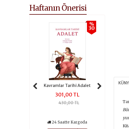
Haftanın Önerisi
%
%
30
30
KÜNY
Tarihi Özgürlük
Kavramlar Tarihi Adalet
Kavramlar T
,00 TL
301,00 TL
392
Tan
0,00 TL
430,00 TL
560
Bü
yun
atte Kargoda
24 Saatte Kargoda
24 Saa
Kit