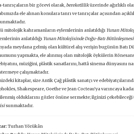
 EKLE
-tanrıçaların bir görevi olarak,
bereketlilik
üzerinde ağırlıklı ol
abımızda ele alınan konulara tanrı ve tanrıçalar açısından açıklı
lunmaktadır.
ü mitolojik kahramanların eylemlerinin anlatıldığı
Yunan Mitoloj
emlerinin anlatıldığı
Yunan Mitolojisinde Doğu-Batı Bütünleşmesi
yada meydana gelmiş olan kültürel alış verişin bugünün Batı Dü
umunu yapmakta, ele alınmış olan mitolojik öykülerin Rönesans’
biyatını, müziğini, plâstik sanatlarını, hattâ sinema dünyasını na
termeye çalışmaktadır.
nizdeki kitaplar, size Antik Çağ plâstik sanatçı ve edebiyatçıları
hokles, Shakespeare, Goethe ve Jean Cocteau’ya varıncaya kadar ü
ilenmiş olduklarını gözler önüne sermekte; ilginizi çekebileceği 
isi
sunmaktadır.
ve İnsanlar
Taze Otlar Üzerine
Dünyaya Ba
ar:
Turhan Yörükân
Penceresi
Caillois
Alain Corbin