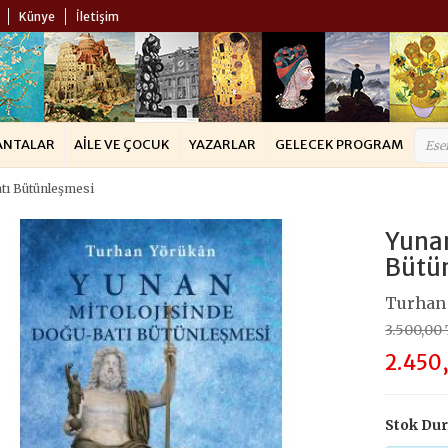
Künye
İletişim
ANTALAR
AILE VE ÇOCUK
YAZARLAR
GELECEK PROGRAM
tı Bütünleşmesi
Yunan
Bütü
Turhan
3.500,00
2.450
Stok Du