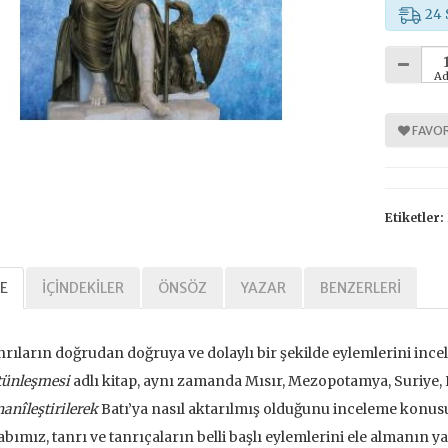
24 
Ad
%
30
FAVOR
Etiketler:
E
İÇINDEKILER
ÖNSÖZ
YAZAR
BENZERLERI
arihi Özgürlük
,00 TL
rıların doğrudan doğruya ve dolaylı bir şekilde eylemlerini inc
,00 TL
tünleşmesi
adlı kitap, aynı zamanda Mısır, Mezopotamya, Suriye, 
anîleştirilerek
Batı’ya nasıl aktarılmış olduğunu inceleme konus
tte Kargoda
abımız, tanrı ve tanrıçaların belli başlı eylemlerini ele almanın ya