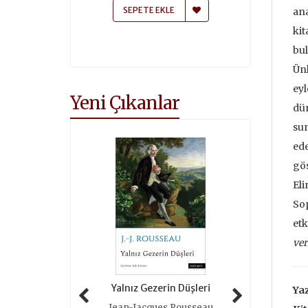
 EKLE
SEPETE EKLE
SEPETE
ana
kit
bu
Ünl
eyl
Yeni Çıkanlar
dün
sun
ede
gös
Eli
Sop
etk
ver
 Tarihi (ciltli)
Yalnız Gezerin Düşleri
Oyunlar 
Yaz
as Grimal
Jean-Jacques Rousseau
Roger 