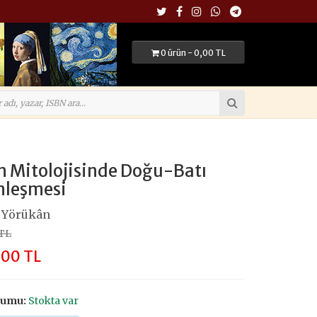
0 ürün - 0,00 TL
 Mitolojisinde Doğu-Batı
nleşmesi
 Yörükân
 TL
,00 TL
rumu:
Stokta var