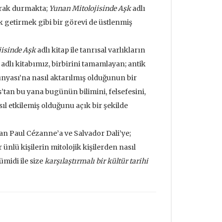
arak durmakta;
Yunan Mitolojisinde Aşk
adlı
k getirmek gibi bir görevi de üstlenmiş
isinde Aşk
adlı kitap ile tanrısal varlıkların
adlı kitabımız, birbirini tamamlayan; antik
nyası’na nasıl aktarılmış olduğunun bir
tan bu yana bugünün bilimini, felsefesini,
sıl etkilemiş olduğunu açık bir şekilde
ndan Paul Cézanne’a ve Salvador Dali’ye;
nlü kişilerin mitolojik kişilerden nasıl
ümidi ile size
karşılaştırmalı bir kültür tarihi
udrillard'ın
Metafizik Üzerine Söylev &
Deprem ve
nden Bakmak
Monadoloji
Mehmet