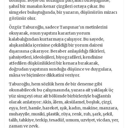
dönüşür. Böyle bir sözlüğün parçaları birleştiğinde,
şahsî bir masalın kenar çizgileri ortaya çıkar. Bu
simgeler buluştuğunda, bir yazarın, düşünürün mizacı
görünür olur.
Özgür Taburoğlu, sadece Tanpınar’ın metinlerini
okuyarak, onun yapıtını karartan yorum
kalabalığından kurtarmaya çalışıyor. Bu sayede,
alışkanlıkla içerisine çekildiği bir yorum dairesi
dışarısına çıkarıyor. Beraber anlaşıldığı fikirleri,
şahsiyetleri, ideolojileri, biyografileri, kendisine
atfedilen düşkünlükleri bir kenara bırakarak,
doğrudan yapıtının sunduğu düşünce ve duygulara,
mâna ve biçimlere dikkatini veriyor.
Taburoğlu, hem sözlük hem de bir deneme gibi
okunabilecek bu çalışmasında, yazara ait yaklaşık üç
yüz simgeyi otuz alt bölümde birbirleriyle bağlantılı
olarak anlatıyor: Akis, âlem, aksülamel, boşluk, çizgi,
eşya, fert, hamle, hareket, ışık, kadın, makine, manzara,
muhayyile, musiki, plastik, rüya, renk, ruh, şark, şekil,
talih, tahkiye, terkip, tesadüf, umum, uzviyet, vicdan, yer,
zaman ve zevk.