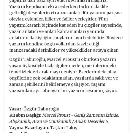
yapıtına dair bazı ayırt edici kıvrımlara ulaşırız.
Yazarın kendisini tekrar ederken farkını da dile
getirdiği desenlerin etrafına anlatı dünyasının parçası
olaylar, eylemler, fiiller ve failler yerleşirler. Tüm
yapıtını kararlı biçimde kat eden bu çizgiler sayesinde,
yazar, anlatıcı ve anlatı kahramanları yanında
anlatının da kişiliğini, huylarını ayırt edebiliriz. Böylece
yazarın kendine özgü yollardan tasvir ettiği
manzaradaki derinlikler ve yükseklikler ortaya çıkar.
Özgür Taburoğlu, Marcel Proust’u okurken yazarın
yaşamöyküsüyle fazla ilgilenmeden, metinlerindeki
temel izlekleri aralamayı deniyor. Eserlerindeki olay
örgülerine çok odaklanmadan, yazılarda saklı yer ve
zaman şekillerini belirlemeye çalışıyor. Yaşamı
yazısından ayrı olmayan bir yazarın resmini çiziyor.
Yazar:
Özgür Taburoğlu
Kitabın Başlığı:
Marcel Proust - Geniş Zamanın İzinde:
Alışkanlık, Arzu ve Unutkanlık / Anlatı Desenler 5
Yayına Hazırlayan:
Taşkın Takış