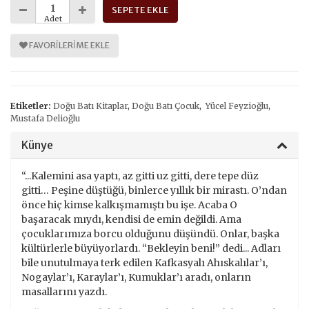
SEPETE EKLE
Adet
FAVORILERIME EKLE
Etiketler:
Doğu Batı Kitaplar
,
Doğu Batı Çocuk
,
Yücel Feyzioğlu
,
Mustafa Delioğlu
Künye
“...Kalemini asa yaptı, az gitti uz gitti, dere tepe düz
gitti… Peşine düştüğü, binlerce yıllık bir mirastı. O’ndan
önce hiç kimse kalkışmamıştı bu işe. Acaba O
başaracak mıydı, kendisi de emin değildi. Ama
çocuklarımıza borcu olduğunu düşündü. Onlar, başka
kültürlerle büyüyorlardı. “Bekleyin beni!” dedi... Adları
bile unutulmaya terk edilen Kafkasyalı Ahıskalılar’ı,
Nogaylar’ı, Karaylar’ı, Kumuklar’ı aradı, onların
masallarını yazdı.