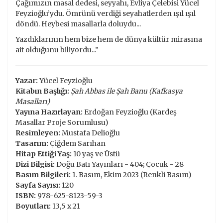
Çağımızın masal dedesi, seyyahı, Evliya Çelebisi Yücel
Feyzioğlu’ydu. Ömrünü verdiği seyahatlerden ışıl ışıl
döndü. Heybesi masallarla doluydu...
Yazdıklarının hem bize hem de dünya kültür mirasına
ait olduğunu biliyordu...”
Yazar:
Yücel Feyzioğlu
Kitabın Başlığı:
Şah Abbas ile Şah Banu (Kafkasya
Masalları)
Yayına Hazırlayan:
Erdoğan Feyzioğlu (Kardeş
Masallar Proje Sorumlusu)
Resimleyen:
Mustafa Delioğlu
Tasarım:
Çiğdem Sarıhan
Hitap Ettiği Yaş:
10 yaş ve Üstü
Dizi Bilgisi:
Doğu Batı Yayınları - 404; Çocuk - 28
Basım Bilgileri:
1. Basım, Ekim 2023 (Renkli Basım)
Sayfa Sayısı:
120
ISBN:
978-625-8123-59-3
Boyutları:
13,5 x 21