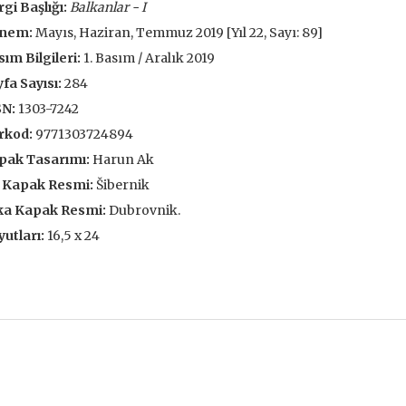
gi Başlığı:
Balkanlar - I
 EKLE
SEPETE EKLE
nem:
Mayıs, Haziran, Temmuz 2019 [Yıl 22, Sayı: 89]
ım Bilgileri:
1. Basım / Aralık 2019
fa Sayısı:
284
SN:
1303-7242
rkod:
9771303724894
pak Tasarımı:
Harun Ak
 Kapak Resmi:
Šibernik
ka Kapak Resmi:
Dubrovnik.
utları:
16,5 x 24
ve İnsanlar
Taze Otlar Üzerine
Dünyaya Ba
Penceresi
Caillois
Alain Corbin