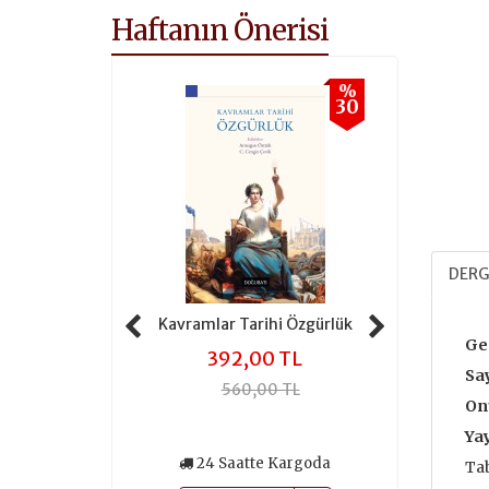
Haftanın Önerisi
%
%
30
30
DERG
 Tarihi Adalet
Kavramlar Tarihi Özgürlük
Kavramlar 
Ge
,00 TL
392,00 TL
301
Say
0,00 TL
560,00 TL
430
On
Yay
atte Kargoda
24 Saatte Kargoda
24 Saa
Tab