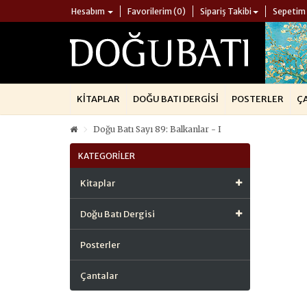
Hesabım
Favorilerim (0)
Sipariş Takibi
Sepetim
KITAPLAR
DOĞU BATI DERGISI
POSTERLER
Ç
Doğu Batı Sayı 89: Balkanlar - I
KATEGORILER
Kitaplar
Doğu Batı Dergisi
Posterler
Çantalar