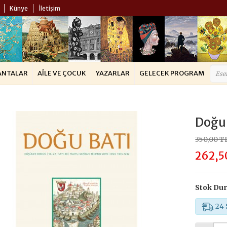
Künye
İletişim
ANTALAR
AILE VE ÇOCUK
YAZARLAR
GELECEK PROGRAM
Doğu 
350,00 T
262,5
Stok Du
24 