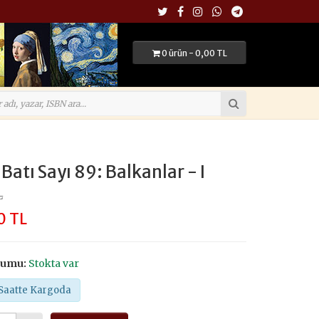
0 ürün - 0,00 TL
Batı Sayı 89: Balkanlar - I
L
0 TL
rumu:
Stokta var
Saatte Kargoda