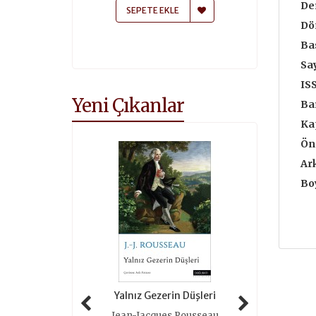
Der
 EKLE
SEPETE EKLE
SEPETE
Dö
Bas
Say
IS
Yeni Çıkanlar
Ba
Ka
Ön
Ar
Boy
 Tarihi (ciltli)
Yalnız Gezerin Düşleri
Oyunlar 
as Grimal
Jean-Jacques Rousseau
Roger 