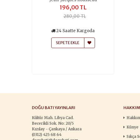
,00 TL
196,00 TL
259
50,00 TL
280,00 TL
370
siz Kargo
24 Saatte Kargoda
24 Saa
atte Kargoda
SEPETE EKLE
SEPETE
 EKLE
DOĞU BATI YAYINLARI
HAKKIM
Kültür Mah. Libya Cad.
Hakkı
Becerikli Sok. No: 20/5
Künye
Kızılay - Çankaya / Ankara
(0312) 425 68 64
Sıkça S