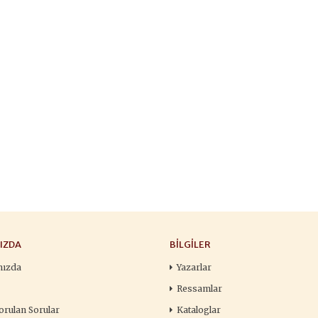
François
,00 TL
196,00 TL
105,
,00 TL
280,00 TL
150
tte Kargoda
24 Saatte Kargoda
24 Saat
 EKLE
SEPETE EKLE
SEPETE 
IZDA
BILGILER
mızda
Yazarlar
Ressamlar
orulan Sorular
Kataloglar