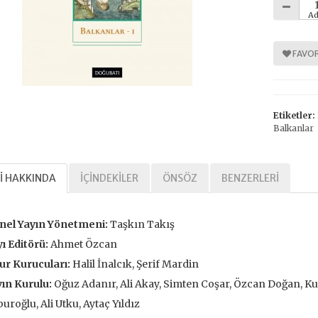
Ad
FAVOR
%
%
30
30
Etiketler:
Balkanlar
I HAKKINDA
İÇINDEKILER
ÖNSÖZ
BENZERLERI
Tarihi Adalet
Kavramlar Tarihi Özgürlük
nel Yayın Yönetmeni:
Taşkın Takış
,00 TL
392,00 TL
ı Editörü:
Ahmet Özcan
,00 TL
560,00 TL
ur Kurucuları:
Halil İnalcık, Şerif Mardin
ın Kurulu:
Oğuz Adanır, Ali Akay, Simten Coşar, Özcan Doğan, Kur
tte Kargoda
24 Saatte Kargoda
uroğlu, Ali Utku, Aytaç Yıldız