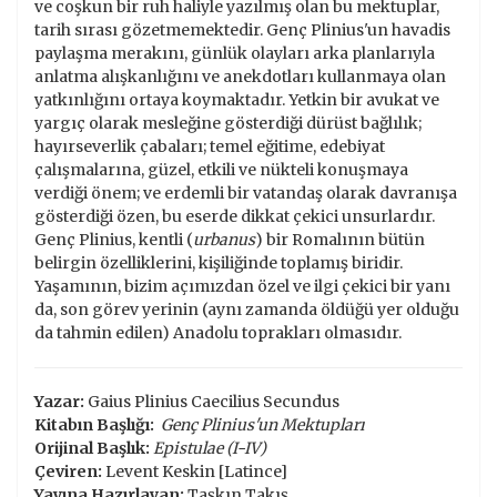
ve coşkun bir ruh haliyle yazılmış olan bu mektuplar,
tarih sırası gözetmemektedir. Genç Plinius'un havadis
paylaşma merakını, günlük olayları arka planlarıyla
anlatma alışkanlığını ve anekdotları kullanmaya olan
yatkınlığını ortaya koymaktadır. Yetkin bir avukat ve
yargıç olarak mesleğine gösterdiği dürüst bağlılık;
hayırseverlik çabaları; temel eğitime, edebiyat
çalışmalarına, güzel, etkili ve nükteli konuşmaya
verdiği önem; ve erdemli bir vatandaş olarak davranışa
gösterdiği özen, bu eserde dikkat çekici unsurlardır.
Genç Plinius, kentli (
urbanus
) bir Romalının bütün
belirgin özelliklerini, kişiliğinde toplamış biridir.
Yaşamının, bizim açımızdan özel ve ilgi çekici bir yanı
da, son görev yerinin (aynı zamanda öldüğü yer olduğu
da tahmin edilen) Anadolu toprakları olmasıdır.
Yazar:
Gaius Plinius Caecilius Secundus
Kitabın Başlığı:
Genç Plinius'un Mektupları
Orijinal Başlık:
Epistulae (I-IV)
Çeviren:
Levent Keskin [Latince]
Yayına Hazırlayan:
Taşkın Takış