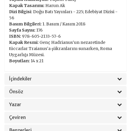
Kapak Tasarımı:
Harun Ak
Dizi Bilgisi:
Doğu Batı Yayınları - 225; Edebiyat Dizisi -
56
Basım Bilgileri:
1. Basım / Kasım 2018
Sayfa Sayısı:
176
ISBN:
978-605-2133-57-6
Kapak Resmi:
Genç Hadrianus’un nezaretinde
tüccarlar Traianus’a şükranlarını sunarken, Roma
Uygarlığı Müzesi.
Boyutları:
14 x 21
İçindekiler
Önsöz
Yazar
Çeviren
Benzerleri