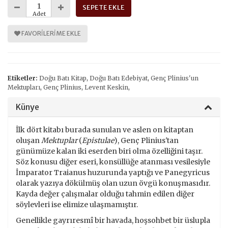
SEPETE EKLE
Adet
FAVORILERIME EKLE
Etiketler:
Doğu Batı Kitap
,
Doğu Batı Edebiyat
,
Genç Plinius'un
Mektupları
,
Genç Plinius
,
Levent Keskin
,
Künye
İlk dört kitabı burada sunulan ve aslen on kitaptan
oluşan
Mektuplar
(
Epistulae
), Genç Plinius'tan
günümüze kalan iki eserden biri olma özelliğini taşır.
Söz konusu diğer eseri, konsüllüğe atanması vesilesiyle
İmparator Traianus huzurunda yaptığı ve Panegyricus
olarak yazıya dökülmüş olan uzun övgü konuşmasıdır.
Kayda değer çalışmalar olduğu tahmin edilen diğer
söylevleri ise elimize ulaşmamıştır.
Genellikle gayrıresmî bir havada, hoşsohbet bir üslupla