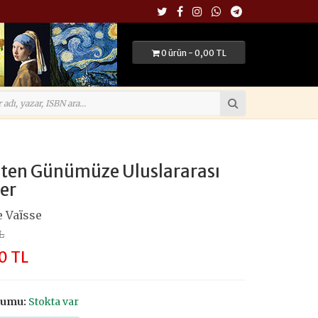
0 ürün - 0,00 TL
ten Günümüze Uluslararası
ler
 Vaïsse
L
0 TL
rumu:
Stokta var