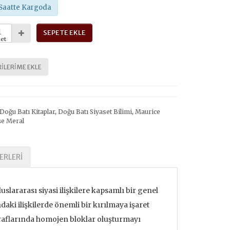
Saatte Kargoda
SEPETE EKLE
et
ILERIME EKLE
Doğu Batı Kitaplar
,
Doğu Batı Siyaset Bilimi
,
Maurice
şe Meral
ERLERI
slararası siyasi ilişkilere kapsamlı bir genel
aki ilişkilerde önemli bir kırılmaya işaret
traflarında homojen bloklar oluşturmayı