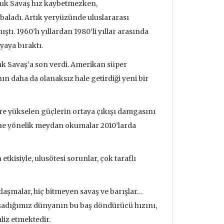
oğuk Savaş hız kaybetmezken,
aladı. Artık yeryüzünde uluslararası
tı. 1960’lı yıllardan 1980’li yıllar arasında
yaya bıraktı.
ğuk Savaş’a son verdi. Amerikan süper
n daha da olanaksız hale getirdiği yeni bir
ere yükselen güçlerin ortaya çıkışı damgasını
ene yönelik meydan okumalar 2010’larda
kisiyle, ulusötesi sorunlar, çok taraflı
antlaşmalar, hiç bitmeyen savaş ve barışlar…
 yaşadığımız dünyanın bu baş döndürücü hızını,
udrillard'ın
Metafizik Üzerine Söylev &
Deprem ve
nden Bakmak
Monadoloji
liz etmektedir.
Mehmet