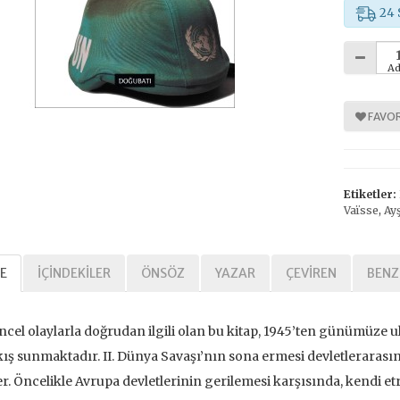
24 
Ad
%
30
FAVOR
Etiketler:
Vaïsse
,
Ay
arihi Özgürlük
E
İÇINDEKILER
ÖNSÖZ
YAZAR
ÇEVIREN
BENZ
,00 TL
,00 TL
cel olaylarla doğrudan ilgili olan bu kitap, 1945’ten günümüze ulu
ış sunmaktadır. II. Dünya Savaşı’nın sona ermesi devletlerarasınd
tte Kargoda
r. Öncelikle Avrupa devletlerinin gerilemesi karşısında, kendi e