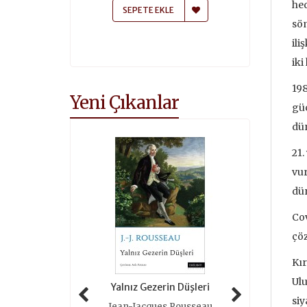
hed
 EKLE
SEPETE EKLE
SEPETE
söm
ili
iki
198
Yeni Çıkanlar
güc
dün
21.
vur
dün
Cov
çöz
Kır
Ulu
 Tarihi (ciltli)
Yalnız Gezerin Düşleri
Oyunlar 
siy
as Grimal
Jean-Jacques Rousseau
Roger 