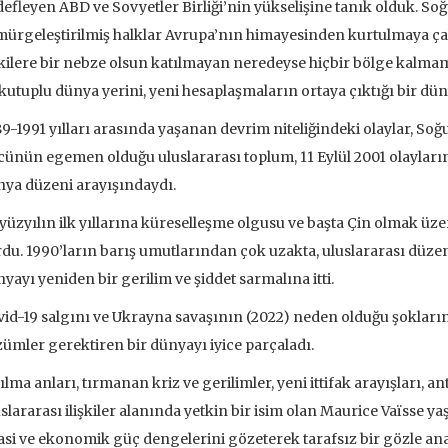
efleyen ABD ve Sovyetler Birliği’nin yükselişine tanık olduk. S
 EKLE
ürgeleştirilmiş halklar Avrupa’nın himayesinden kurtulmaya çab
şkilere bir nebze olsun katılmayan neredeyse hiçbir bölge kalmamış
 kutuplu dünya yerini, yeni hesaplaşmaların ortaya çıktığı bir dün
9-1991 yılları arasında yaşanan devrim niteliğindeki olaylar, So
ünün egemen olduğu uluslararası toplum, 11 Eylül 2001 olaylarını
ya düzeni arayışındaydı.
 yüzyılın ilk yıllarına küreselleşme olgusu ve başta Çin olmak üz
du. 1990’ların barış umutlarından çok uzakta, uluslararası düz
yayı yeniden bir gerilim ve şiddet sarmalına itti.
id-19 salgını ve Ukrayna savaşının (2022) neden olduğu şokların et
ümler gerektiren bir dünyayı iyice parçaladı.
ılma anları, tırmanan kriz ve gerilimler, yeni ittifak arayışları, 
slararası ilişkiler alanında yetkin bir isim olan Maurice Vaïsse
ve İnsanlar
Taze Otlar Üzerine
Dünyaya Ba
Penceresi
asi ve ekonomik güç dengelerini gözeterek tarafsız bir gözle ana
Caillois
Alain Corbin