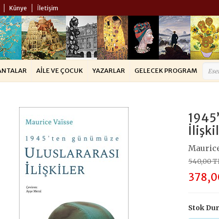
Künye
İletişim
ANTALAR
AILE VE ÇOCUK
YAZARLAR
GELECEK PROGRAM
1945’
İlişki
Maurice
540,00 T
378,0
Stok Du