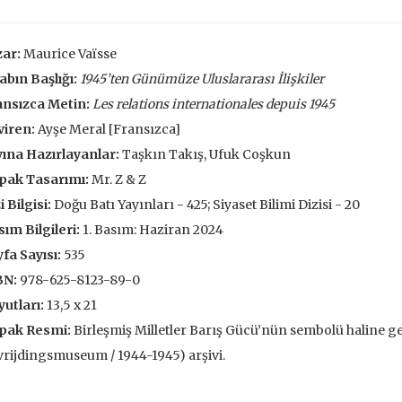
François
,00 TL
196,00 TL
105,
,00 TL
280,00 TL
ar:
Maurice Vaïsse
150
abın Başlığı:
1945’ten Günümüze Uluslararası İlişkiler
tte Kargoda
24 Saatte Kargoda
24 Saat
ansızca Metin:
Les relations internationales depuis 1945
 EKLE
SEPETE EKLE
SEPETE 
viren:
Ayşe Meral [Fransızca]
ına Hazırlayanlar:
Taşkın Takış, Ufuk Coşkun
pak Tasarımı:
Mr. Z & Z
i Bilgisi:
Doğu Batı Yayınları - 425; Siyaset Bilimi Dizisi - 20
ım Bilgileri:
1. Basım: Haziran 2024
fa Sayısı:
535
BN:
978-625-8123-89-0
utları:
13,5 x 21
pak Resmi:
Birleşmiş Milletler Barış Gücü’nün sembolü haline ge
rijdingsmuseum / 1944-1945) arşivi.