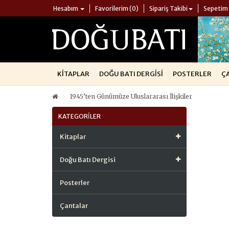
Hesabım
Favorilerim (0)
Sipariş Takibi
Sepetim
KITAPLAR
DOĞU BATI DERGISI
POSTERLER
Ç
1945’ten Günümüze Uluslararası İlişkiler
KATEGORILER
Kitaplar
Doğu Batı Dergisi
Posterler
Çantalar