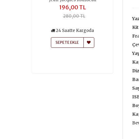
,00 TL
196,00 TL
259
50,00 TL
280,00 TL
370
Yaz
Kit
siz Kargo
24 Saatte Kargoda
24 Saa
Fr
atte Kargoda
SEPETE EKLE
SEPETE
Çe
 EKLE
Yay
Ka
Diz
Bas
Say
IS
Boy
Ka
Bev