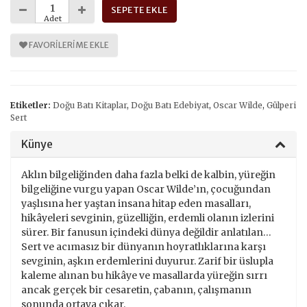
SEPETE EKLE
Adet
FAVORILERIME EKLE
Etiketler:
Doğu Batı Kitaplar
,
Doğu Batı Edebiyat
,
Oscar Wilde
,
Gülperi
Sert
Künye
Aklın bilgeliğinden daha fazla belki de kalbin, yüreğin
bilgeliğine vurgu yapan Oscar Wilde’ın, çocuğundan
yaşlısına her yaştan insana hitap eden masalları,
hikâyeleri sevginin, güzelliğin, erdemli olanın izlerini
sürer. Bir fanusun içindeki dünya değildir anlatılan…
Sert ve acımasız bir dünyanın hoyratlıklarına karşı
sevginin, aşkın erdemlerini duyurur. Zarif bir üslupla
kaleme alınan bu hikâye ve masallarda yüreğin sırrı
ancak gerçek bir cesaretin, çabanın, çalışmanın
sonunda ortaya çıkar.