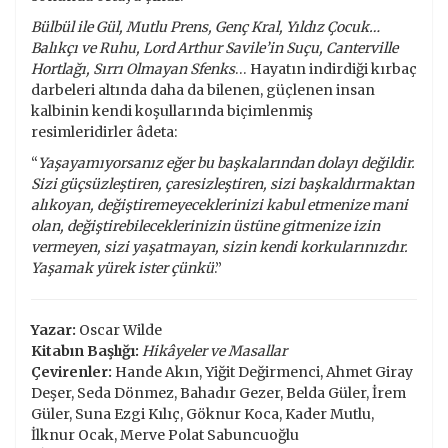
Bülbül ile Gül, Mutlu Prens, Genç Kral, Yıldız Çocuk…
Balıkçı ve Ruhu, Lord Arthur Savile’in Suçu, Canterville
Hortlağı, Sırrı Olmayan Sfenks
… Hayatın indirdiği kırbaç
darbeleri altında daha da bilenen, güçlenen insan
kalbinin kendi koşullarında biçimlenmiş
resimleridirler âdeta:
“
Yaşayamıyorsanız eğer bu başkalarından dolayı değildir.
Sizi güçsüzleştiren, çaresizleştiren, sizi başkaldırmaktan
alıkoyan, değiştiremeyeceklerinizi kabul etmenize mani
olan, değiştirebileceklerinizin üstüne gitmenize izin
vermeyen, sizi yaşatmayan, sizin kendi korkularınızdır.
Yaşamak yürek ister çünkü
.”
Yazar:
Oscar Wilde
Kitabın Başlığı:
Hikâyeler ve Masallar
Çevirenler:
Hande Akın, Yiğit Değirmenci, Ahmet Giray
Deşer, Seda Dönmez, Bahadır Gezer, Belda Güler, İrem
Güler, Suna Ezgi Kılıç, Göknur Koca, Kader Mutlu,
İlknur Ocak, Merve Polat Sabuncuoğlu