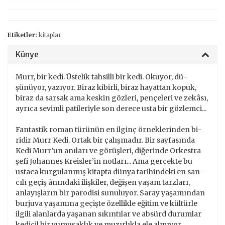
Etiketler:
kitaplar
Künye
Murr, bir kedi. Üstelik tahsilli bir kedi. Okuyor, dü­
şünüyor, yazıyor. Biraz kibirli, biraz hayattan kopuk,
biraz da sarsak ama keskin gözleri, pençeleri ve zekâ­sı,
ayrıca sevimli patileriyle son derece usta bir göz­lemci...
Fantastik roman türünün en ilginç örneklerinden bi­
ridir Murr Kedi. Ortak bir çalışmadır. Bir sayfasında
Kedi Murr’un anıları ve görüşleri, diğerinde Orkestra
şefi Johannes Kreisler’in notları... Ama gerçekte bu
ustaca kurgulanmış kitapta dünya tarihindeki en san­
cılı geçiş ânındaki ilişkiler, değişen yaşam tarzları,
anlayışların bir parodisi sunuluyor. Saray yaşamın­dan
burjuva yaşamına geçişte özellikle eğitim ve kültürle
ilgili alanlarda yaşanan sıkıntılar ve absürd durumlar
kedicil bir yumuşaklık ve muzırlıkla ele almıyor.