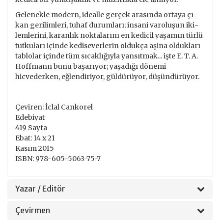
Gelenekle modern, idealle gerçek arasında ortaya çı­
kan gerilimleri, tuhaf durumları; insani varoluşun iki­
lemlerini, karanlık noktalarını en kedicil yaşamın tür­lü
tutkuları içinde kediseverlerin oldukça aşina ol­dukları
tablolar içinde tüm sıcaklığıyla yansıtmak... işte E. T. A.
Hoffmann bunu başarıyor; yaşadığı dö­nemi
hicvederken, eğlendiriyor, güldürüyor, düşün­dürüyor.
Çeviren: İclal Cankorel
Edebiyat
419 Sayfa
Ebat: 14 x 21
Kasım 2015
ISBN: 978-605-5063-75-7
Yazar / Editör
Çevirmen