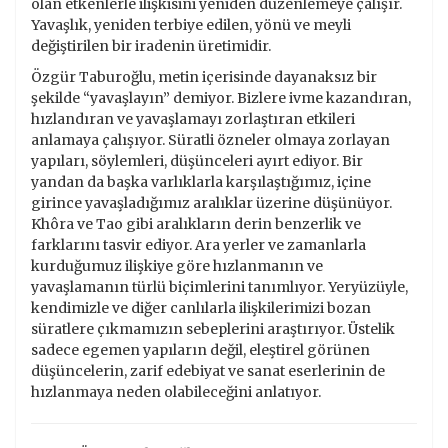
olan etkenlerle ilişkisini yeniden düzenlemeye çalışır.
Yavaşlık, yeniden terbiye edilen, yönü ve meyli
değiştirilen bir iradenin üretimidir.
Özgür Taburoğlu, metin içerisinde dayanaksız bir
şekilde “yavaşlayın” demiyor. Bizlere ivme kazandıran,
hızlandıran ve yavaşlamayı zorlaştıran etkileri
anlamaya çalışıyor. Süratli özneler olmaya zorlayan
yapıları, söylemleri, düşünceleri ayırt ediyor. Bir
yandan da başka varlıklarla karşılaştığımız, içine
girince yavaşladığımız aralıklar üzerine düşünüyor.
Khôra ve Tao gibi aralıkların derin benzerlik ve
farklarını tasvir ediyor. Ara yerler ve zamanlarla
kurduğumuz ilişkiye göre hızlanmanın ve
yavaşlamanın türlü biçimlerini tanımlıyor. Yeryüzüyle,
kendimizle ve diğer canlılarla ilişkilerimizi bozan
süratlere çıkmamızın sebeplerini araştırıyor. Üstelik
sadece egemen yapıların değil, eleştirel görünen
düşüncelerin, zarif edebiyat ve sanat eserlerinin de
hızlanmaya neden olabileceğini anlatıyor.