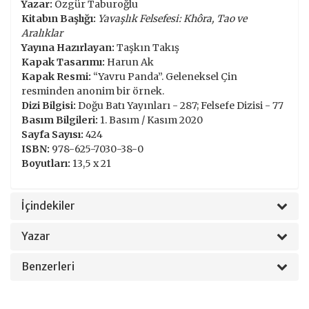
Yazar:
Özgür Taburoğlu
Kitabın Başlığı:
Yavaşlık Felsefesi: Khôra, Tao ve
Aralıklar
Yayına Hazırlayan:
Taşkın Takış
Kapak Tasarımı:
Harun Ak
Kapak Resmi:
“Yavru Panda”. Geleneksel Çin
resminden anonim bir örnek.
Dizi Bilgisi:
Doğu Batı Yayınları - 287; Felsefe Dizisi - 77
Basım Bilgileri:
1. Basım / Kasım 2020
Sayfa Sayısı:
424
ISBN:
978-625-7030-38-0
Boyutları:
13,5 x 21
İçindekiler
Yazar
Benzerleri