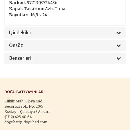
Barkod:
9771303724436
Kapak Tasarımı:
Aziz Tuna
Boyutları:
16,5 x 24
İçindekiler
Önsöz
Benzerleri
DOĞU BATI YAYINLARI
Kültür Mah. Libya Cad.
Becerikli Sok. No: 20/5
Kızılay - Çankaya / Ankara
(0312) 425 68 64
dogubati@dogubati.com