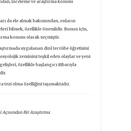
ısından, inceleme ve araştırma konusu
kları da ele almak bakımından, onların
ri bilmek, özellikle önemlidir. Bunun için,
tırma konusu olarak seçmiştir.
araştırmada uygulanan dinî tecrübe öğretisini
syolojik zeminini teşkil eden olaylar ve yeni
lişleri, özellikle başlangıcı itibarıyla
ir.
a tezi olma özelliğini taşımaktadır.
si Açısından Bir Araştırma
udrillard'ın
Metafizik Üzerine Söylev &
Deprem ve
nden Bakmak
Monadoloji
Mehmet