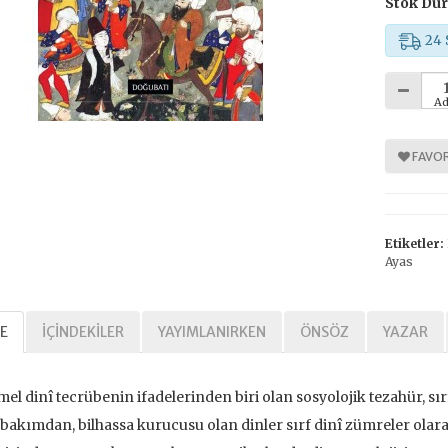
Stok Du
24 
%
%
30
30
Ad
FAVOR
Etiketler:
Ayas
Tarihi Adalet
Kavramlar Tarihi Özgürlük
,00 TL
392,00 TL
E
İÇINDEKILER
YAYIMLANIRKEN
ÖNSÖZ
YAZAR
,00 TL
560,00 TL
el dinî tecrübenin ifadelerinden biri olan sosyolojik tezahür, s
tte Kargoda
24 Saatte Kargoda
bakımdan, bilhassa kurucusu olan dinler sırf dinî zümreler olarak 