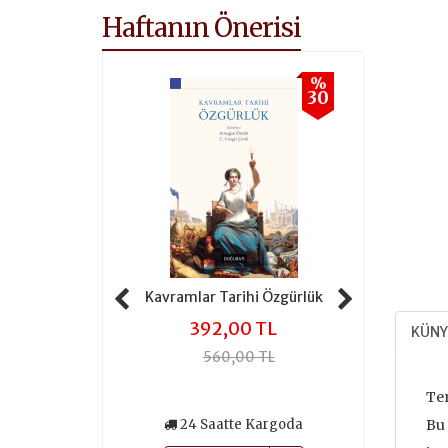
Haftanın Önerisi
%
%
30
30
 Tarihi Adalet
Kavramlar Tarihi Özgürlük
Kavramlar 
,00 TL
392,00 TL
301
KÜNY
0,00 TL
560,00 TL
430
Tem
atte Kargoda
24 Saatte Kargoda
24 Saa
Bu 