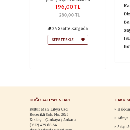
Ka
,00 TL
196,00 TL
259
Diz
50,00 TL
280,00 TL
370
Bas
siz Kargo
24 Saatte Kargoda
24 Saa
Say
atte Kargoda
IS
SEPETE EKLE
SEPETE
 EKLE
Boy
DOĞU BATI YAYINLARI
HAKKIM
Kültür Mah. Libya Cad.
Hakkı
Becerikli Sok. No: 20/5
Künye
Kızılay - Çankaya / Ankara
(0312) 425 68 64
Sıkça S