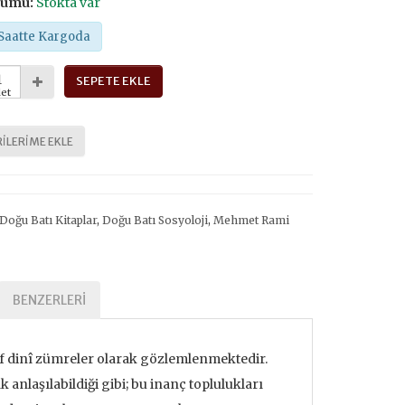
rumu:
Stokta var
Saatte Kargoda
SEPETE EKLE
et
ILERIME EKLE
Doğu Batı Kitaplar
,
Doğu Batı Sosyoloji
,
Mehmet Rami
BENZERLERI
ırf dinî zümreler olarak gözlemlenmektedir.
anlaşılabildiği gibi; bu inanç toplulukları