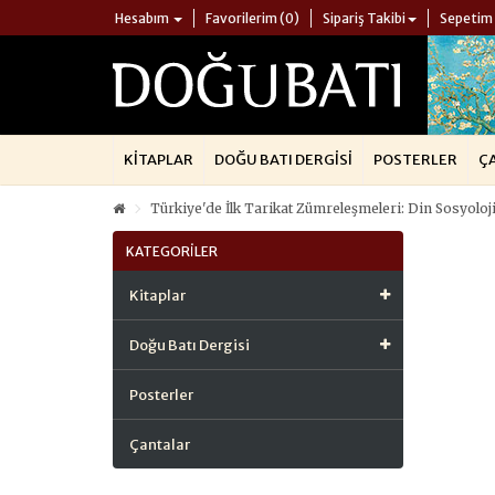
Hesabım
Favorilerim (0)
Sipariş Takibi
Sepetim
KITAPLAR
DOĞU BATI DERGISI
POSTERLER
Ç
Türkiye'de İlk Tarikat Zümreleşmeleri: Din Sosyoloj
KATEGORILER
Kitaplar
Doğu Batı Dergisi
Posterler
Çantalar