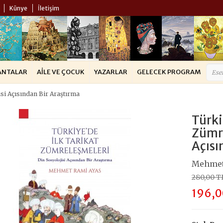
Künye
İletişim
ANTALAR
AILE VE ÇOCUK
YAZARLAR
GELECEK PROGRAM
isi Açısından Bir Araştırma
Türki
Zümre
Açısı
Mehmet
280,00 T
196,0