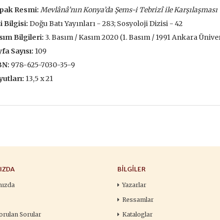
François
pak Resmi:
Mevlânâ’nın Konya’da Şems-i Tebrizî ile Karşılaşması
,00 TL
196,00 TL
105,
i Bilgisi:
Doğu Batı Yayınları - 283; Sosyoloji Dizisi - 42
,00 TL
280,00 TL
150
ım Bilgileri:
3. Basım / Kasım 2020 (1. Basım / 1991 Ankara Ünive
tte Kargoda
24 Saatte Kargoda
24 Saat
fa Sayısı:
109
BN:
978-625-7030-35-9
 EKLE
SEPETE EKLE
SEPETE 
utları:
13,5 x 21
IZDA
BILGILER
mızda
Yazarlar
Ressamlar
orulan Sorular
Kataloglar