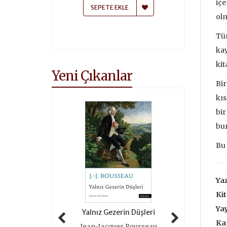
içe
 EKLE
SEPETE EKLE
SEPETE
olm
Tür
kay
kit
Yeni Çıkanlar
Bir
kıs
bir
bur
Bu 
Yaz
Kit
Yay
 Tarihi (ciltli)
Yalnız Gezerin Düşleri
Oyunlar 
Ka
as Grimal
Jean-Jacques Rousseau
Roger 