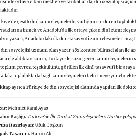
risinde ortaya çıkan mezhep ve tarikatlar da, din sosyolojisi aç
 EKLE
SEPETE EKLE
aktadır.
kiye’de çeşitli dinî zümreleşmelerle, varlığını sürdüren toplulu
naklarına inmek ve Anadolu’da ilk ortaya çıkan dinî zümreleşmele
abın yazarı, Anadolu’daki ilk dinî-tasavvufî zümreleşmeleri araş
 din sosyolojisi uzmanı olan yazar, söz konusu bilimsel alan ile 
aca ele aldıktan sonra, Türkiye’de sözü geçen zümreleşmelerin so
 toplum çevresi teşekkülünü, görülen ilk dinî-tasavvufî bir araya ge
adaki topluluklarla bağlı zümreleşmeleri belirtmeye yönelmekted
kitap ayrıca Türkiye’de din sosyolojisi alanında yapılan ilk doktor
ar:
Mehmet Rami Ayas
abın Başlığı:
Türkiye'de İlk Tarikat Zümreleşmeleri: Din Sosyoloji
ına Hazırlayan:
Ufuk Coşkun
ve İnsanlar
Taze Otlar Üzerine
Dünyaya Ba
Penceresi
pak Tasarımı:
Harun Ak
Caillois
Alain Corbin