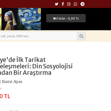
0 ürün - 0,00 TL
ye'de İlk Tarikat
leşmeleri: Din Sosyolojisi
ndan Bir Araştırma
 Rami Ayas
L
0 TL