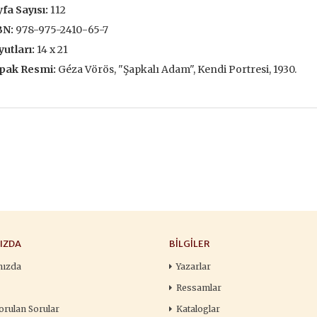
fa Sayısı:
112
François
,00 TL
196,00 TL
105,
BN:
978-975-2410-65-7
,00 TL
280,00 TL
150
utları:
14 x 21
pak Resmi:
Géza Vörös, "Şapkalı Adam", Kendi Portresi, 1930.
tte Kargoda
24 Saatte Kargoda
24 Saat
 EKLE
SEPETE EKLE
SEPETE 
IZDA
BILGILER
mızda
Yazarlar
Ressamlar
orulan Sorular
Kataloglar