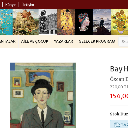
Künye
İletişim
ANTALAR
AILE VE ÇOCUK
YAZARLAR
GELECEK PROGRAM
Bay 
Özcan 
220,00 T
154,0
Stok Du
24 