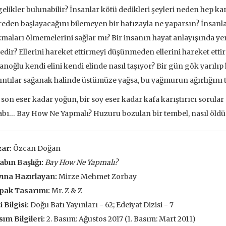
 EKLE
SEPETE EKLE
gelikler bulunabilir? İnsanlar kötü dedikleri şeyleri neden hep k
eden başlayacağını bilemeyen bir hafızayla ne yaparsın? İnsan
maları ölmemelerini sağlar mı? Bir insanın hayat anlayışında yer
edir? Ellerini hareket ettirmeyi düşünmeden ellerini hareket ettirm
anoğlu kendi elini kendi elinde nasıl taşıyor? Bir gün gök yarılıp 
ıntılar sağanak halinde üstümüze yağsa, bu yağmurun ağırlığını t
 son eser kadar yoğun, bir soy eser kadar kafa karıştırıcı sorular
abı… Bay How Ne Yapmalı? Huzuru bozulan bir tembel, nasıl öl
ar:
Özcan Doğan
abın Başlığı:
Bay How Ne Yapmalı?
ına Hazırlayan:
Mirze Mehmet Zorbay
pak Tasarımı:
Mr. Z & Z
i Bilgisi:
Doğu Batı Yayınları - 62; Edeiyat Dizisi - 7
ve İnsanlar
Taze Otlar Üzerine
Dünyaya Ba
ım Bilgileri:
2. Basım: Ağustos 2017 (1. Basım: Mart 2011)
Penceresi
Caillois
Alain Corbin