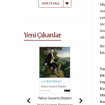
 EKLE
SEPETE EKLE
SEPETE
bil
ner
yaz
nic
ins
Yeni Çıkanlar
sık
Bir
kit
Yaz
Kit
Yay
Ka
Diz
 Tarihi (ciltli)
Yalnız Gezerin Düşleri
Oyunlar 
Bas
as Grimal
Jean-Jacques Rousseau
Roger 