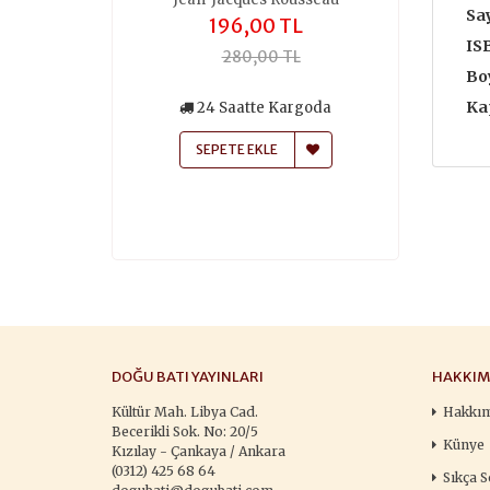
Say
,00 TL
196,00 TL
259
IS
50,00 TL
280,00 TL
370
Boy
Ka
siz Kargo
24 Saatte Kargoda
24 Saa
atte Kargoda
SEPETE EKLE
SEPETE
 EKLE
DOĞU BATI YAYINLARI
HAKKIM
Kültür Mah. Libya Cad.
Hakkı
Becerikli Sok. No: 20/5
Künye
Kızılay - Çankaya / Ankara
(0312) 425 68 64
Sıkça S