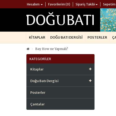
Hesabım
Favorilerim (0)
Sipariş Takibi
Sepetim
KITAPLAR
DOĞU BATI DERGISI
POSTERLER
Ç
Bay How ne Yapmalı?
KATEGORILER
Kitaplar
Doğu Batı Dergisi
Posterler
Çantalar