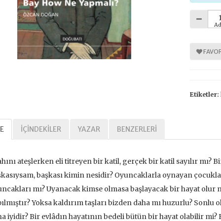
Ad
%
%
30
30
FAVOR
Etiketler:
E
İÇINDEKILER
YAZAR
BENZERLERI
Tarihi Adalet
Kavramlar Tarihi Özgürlük
,00 TL
392,00 TL
ahını ateşlerken eli titreyen bir katil, gerçek bir katil sayılır mı?
Bi
kasıysam, başkası kimin nesidir? Oyuncaklarla oynayan çocuklar,
,00 TL
560,00 TL
ncakları mı? Uyanacak kimse olmasa başlayacak bir hayat olur
ılmıştır? Yoksa kaldırım taşları bizden daha mı huzurlu? Sonl
tte Kargoda
24 Saatte Kargoda
a iyidir? Bir evlâdın hayatının bedeli bütün bir hayat olabilir mi? 