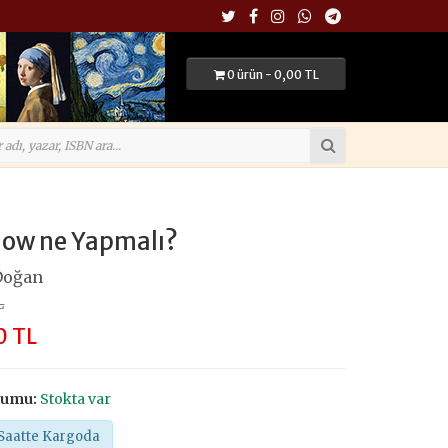
0 ürün - 0,00 TL
How ne Yapmalı?
Doğan
L
0 TL
rumu:
Stokta var
Saatte Kargoda