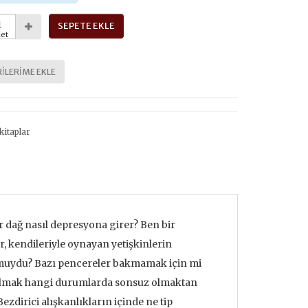
SEPETE EKLE
et
ILERIME EKLE
kitaplar
r dağ nasıl depresyona girer? Ben bir
 kendileriyle oynayan yetişkinlerin
 muydu? Bazı pencereler bakmamak için mi
u olmak hangi durumlarda sonsuz olmaktan
Bezdirici alışkanlıkların içinde ne tip