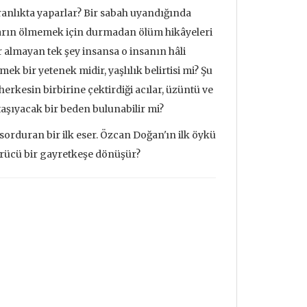
aranlıkta yaparlar? Bir sabah uyandığında
ların ölmemek için durmadan ölüm hikâyeleri
 almayan tek şey insansa o insanın hâli
ek bir yetenek midir, yaşlılık belirtisi mi? Şu
herkesin birbirine çektirdiği acılar, üzüntü ve
aşıyacak bir beden bulunabilir mi?
 sorduran bir ilk eser. Özcan Doğan'ın ilk öykü
dürücü bir gayretkeşe dönüşür?
udrillard'ın
Metafizik Üzerine Söylev &
Deprem ve
nden Bakmak
Monadoloji
Mehmet