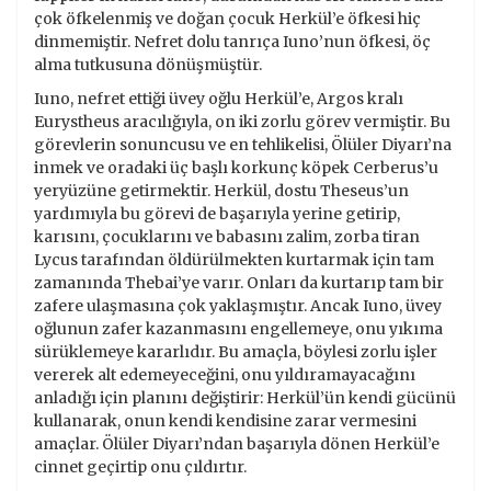
çok öfkelenmiş ve doğan çocuk Herkül’e öfkesi hiç
dinmemiştir. Nefret dolu tanrıça Iuno’nun öfkesi, öç
alma tutkusuna dönüşmüştür.
Iuno, nefret ettiği üvey oğlu Herkül’e, Argos kralı
Eurystheus aracılığıyla, on iki zorlu görev vermiştir. Bu
görevlerin sonuncusu ve en tehlikelisi, Ölüler Diyarı’na
inmek ve oradaki üç başlı korkunç köpek Cerberus’u
yeryüzüne getirmektir. Herkül, dostu Theseus’un
yardımıyla bu görevi de başarıyla yerine getirip,
karısını, çocuklarını ve babasını zalim, zorba tiran
Lycus tarafından öldürülmekten kurtarmak için tam
zamanında Thebai’ye varır. Onları da kurtarıp tam bir
zafere ulaşmasına çok yaklaşmıştır. Ancak Iuno, üvey
oğlunun zafer kazanmasını engellemeye, onu yıkıma
sürüklemeye kararlıdır. Bu amaçla, böylesi zorlu işler
vererek alt edemeyeceğini, onu yıldıramayacağını
anladığı için planını değiştirir: Herkül’ün kendi gücünü
kullanarak, onun kendi kendisine zarar vermesini
amaçlar. Ölüler Diyarı’ndan başarıyla dönen Herkül’e
cinnet geçirtip onu çıldırtır.