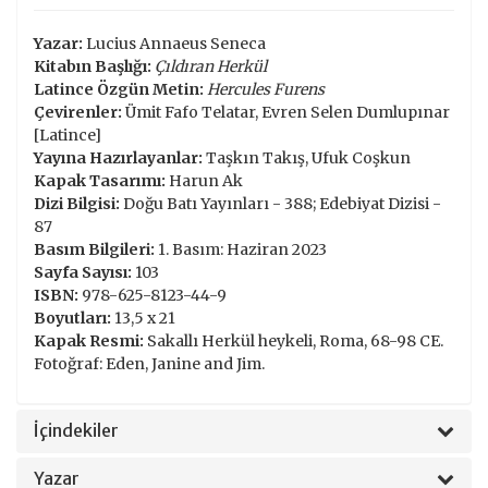
Yazar:
Lucius Annaeus Seneca
Kitabın Başlığı:
Çıldıran Herkül
Latince Özgün Metin:
Hercules Furens
Çevirenler:
Ümit Fafo Telatar, Evren Selen Dumlupınar
[Latince]
Yayına Hazırlayanlar:
Taşkın Takış, Ufuk Coşkun
Kapak Tasarımı:
Harun Ak
Dizi Bilgisi:
Doğu Batı Yayınları - 388; Edebiyat Dizisi -
87
Basım Bilgileri:
1. Basım: Haziran 2023
Sayfa Sayısı:
103
ISBN:
978-625-8123-44-9
Boyutları:
13,5 x 21
Kapak Resmi:
Sakallı Herkül heykeli, Roma, 68-98 CE.
Fotoğraf: Eden, Janine and Jim.
İçindekiler
Yazar