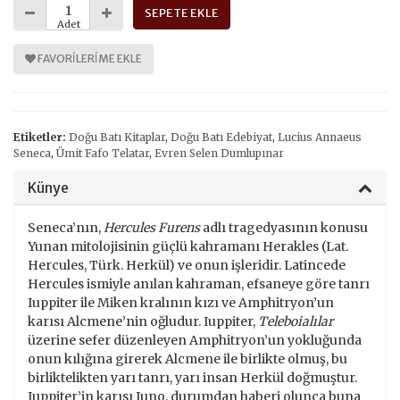
SEPETE EKLE
Adet
FAVORILERIME EKLE
Etiketler:
Doğu Batı Kitaplar
,
Doğu Batı Edebiyat
,
Lucius Annaeus
Seneca
,
Ümit Fafo Telatar
,
Evren Selen Dumlupınar
Künye
Seneca’nın,
Hercules Furens
adlı tragedyasının konusu
Yunan mitolojisinin güçlü kahramanı Herakles (Lat.
Hercules, Türk. Herkül) ve onun işleridir. Latincede
Hercules ismiyle anılan kahraman, efsaneye göre tanrı
Iuppiter ile Miken kralının kızı ve Amphitryon’un
karısı Alcmene’nin oğludur. Iuppiter,
Teleboialılar
üzerine sefer düzenleyen Amphitryon’un yokluğunda
onun kılığına girerek Alcmene ile birlikte olmuş, bu
birliktelikten yarı tanrı, yarı insan Herkül doğmuştur.
Iuppiter’in karısı Iuno, durumdan haberi olunca buna