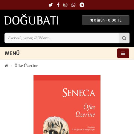
0 ürün - 0,00 TL
MENÜ
Öfke Üzerine