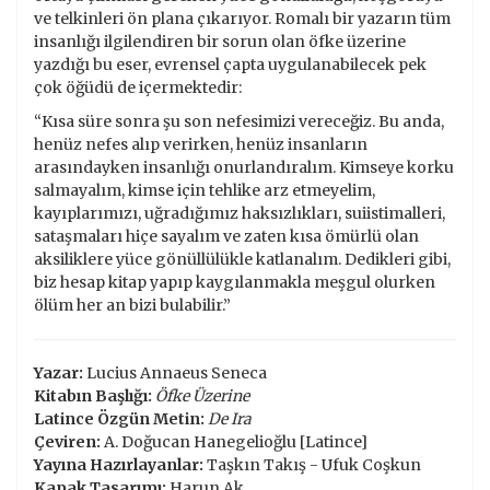
ve telkinleri ön plana çıkarıyor. Romalı bir yazarın tüm
insanlığı ilgilendiren bir sorun olan öfke üzerine
yazdığı bu eser, evrensel çapta uygulanabilecek pek
çok öğüdü de içermektedir:
“Kısa süre sonra şu son nefesimizi vereceğiz. Bu anda,
henüz nefes alıp verirken, henüz insanların
arasındayken insanlığı onurlandıralım. Kimseye korku
salmayalım, kimse için tehlike arz etmeyelim,
kayıplarımızı, uğradığımız haksızlıkları, suiistimalleri,
sataşmaları hiçe sayalım ve zaten kısa ömürlü olan
aksiliklere yüce gönüllülükle katlanalım. Dedikleri gibi,
biz hesap kitap yapıp kaygılanmakla meşgul olurken
ölüm her an bizi bulabilir.”
Yazar:
Lucius Annaeus Seneca
Kitabın Başlığı:
Öfke Üzerine
Latince Özgün Metin:
De Ira
Çeviren:
A. Doğucan Hanegelioğlu [Latince]
Yayına Hazırlayanlar:
Taşkın Takış - Ufuk Coşkun
Kapak Tasarımı:
Harun Ak