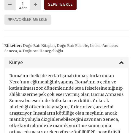
SEPETE EKLE
Adet
FAVORILERIME EKLE
Etiketler:
Doğu Batı Kitaplar
,
Doğu Batı Felsefe
,
Lucius Annaeus
Seneca
,
A. Doğucan Hanegelioğlu
Künye
Roma’nın belki de en tartışmalı imparatorlarından
Nero’nun eğitmenliğini yapmış, Roma’nın o çetin ve
katlanılması zor dönemlerinde Stoa felsefesine sığınıp
ahlâk üzerine pek çok eser vermiş olan Lucius Annaeus
Seneca bu eserinde ‘tutkuların en kötüsü’ olarak
nitelediği öfkenin kaynağını, türlerini ve çarelerini
araştırıyor. İnsanların kötülüğe olan meylinin ancak
mantık yoluyla dizginlenebileceğini savunan Seneca,
öfke kontrolünde de mantık yürütme sonucunda
ortaya çıkması gereken yüce gönüllülüğü, hoşgörüyü