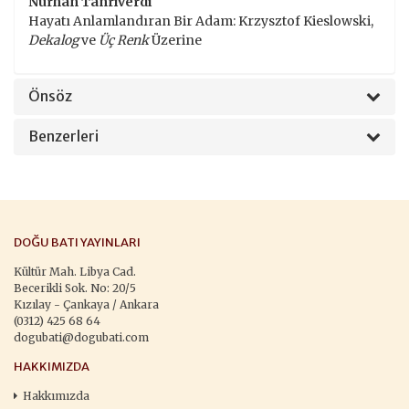
Nurhan Tanrıverdi
Hayatı Anlamlandıran Bir Adam: Krzysztof Kieslowski,
Dekalog
ve
Üç Renk
Üzerine
Önsöz
Benzerleri
DOĞU BATI YAYINLARI
Kültür Mah. Libya Cad.
Becerikli Sok. No: 20/5
Kızılay - Çankaya / Ankara
(0312) 425 68 64
dogubati@dogubati.com
HAKKIMIZDA
Hakkımızda