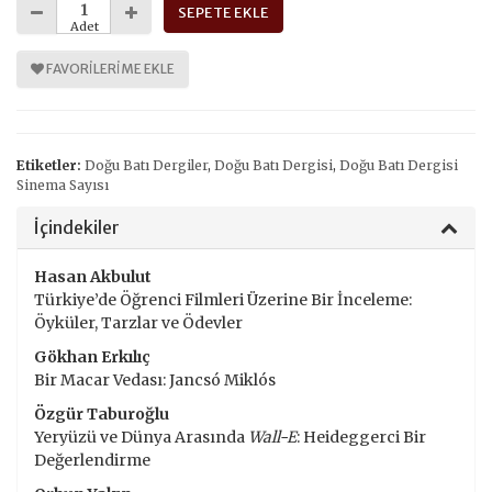
SEPETE EKLE
Adet
FAVORILERIME EKLE
Etiketler:
Doğu Batı Dergiler
,
Doğu Batı Dergisi
,
Doğu Batı Dergisi
Sinema Sayısı
İçindekiler
Hasan Akbulut
Türkiye’de Öğrenci Filmleri Üzerine Bir İnceleme:
Öyküler, Tarzlar ve Ödevler
Gökhan Erkılıç
Bir Macar Vedası: Jancsó Miklós
Özgür Taburoğlu
Yeryüzü ve Dünya Arasında
Wall-E
: Heideggerci Bir
Değerlendirme