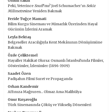
Orhun Yakın
Peki, Yeterince
Snuff
’mı? Joel Schumacher’ın
Sekiz
Milimetre
sine Yeniden Bakmak
Feride Tuğçe Mamati
Bilim Kurgu Sineması ve Mimarlık Üzerinden Hayal
Gücünün İzlerini Aramak
Leyla Bektaş
Belgeseller Aracılığıyla Kent Mekânının Dönüşümüne
Bakmak
Özde Çeliktemel
Hayaller Hakikat Olursa: Osmanlı İstanbul'unda Filmler,
Gösterimler, İzlenimler (1896-1909)
Saadet Özen
Padişahın Filmi Suret ve Propaganda
Orhan Kandemir
Affınıza Mağruren... Olmaz Ama Malihülya
Onur Kırşavoğlu
Türk Sinemasında Çöküş ve Yükseliş Dönemleri