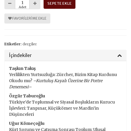
SEPETE EKLE
Adet
FAVORILERIME EKLE
Etiketler:
dergiler
İçindekiler
Taşkın Takış
Yerlilikten Yurtsuzluğa: Zürcher, Bizim Kitap Kurdunu
Okudu mu?
–Kurtuluş Kayalı Üzerine Bir Portre
Denemesi–
Özgür Taburoğlu
Türkiye’de Toplumsal ve Siyasal Boşlukların Kurucu
İşlevleri: Tanpınar, Küçükömer ve Mardin’in
Düşünceleri
Uğur Kömeçoğlu
Kürt Sorunu ve Çatışma Sonrası Toplum: Ulusal