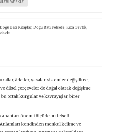
ILERIME EKLE
Doğu Batı Kitaplar
,
Doğu Batı Felsefe
,
Rıza Tevfik
,
elsefe
urallar, âdetler, yasalar, sistemler değiştikçe,
e dilsel çerçeveler de doğal olarak değişime
bu ortak kurgular ve kavrayışlar, birer
n anahtarı önemli ölçüde bu felsefi
ır. Anlamları kendinden menkul kelime ve