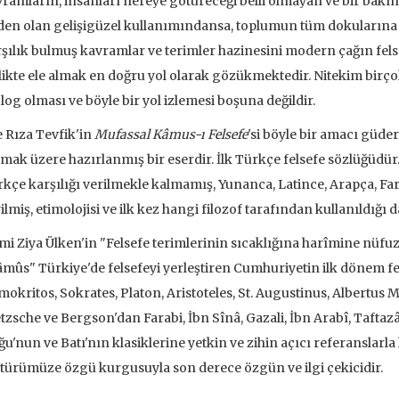
ramların, insanları nereye götüreceği belli olmayan ve bir bak
 EKLE
SEPETE EKLE
en olan gelişigüzel kullanımındansa, toplumun tüm dokularına
şılık bulmuş kavramlar ve terimler hazinesini modern çağın felsef
likte ele almak en doğru yol olarak gözükmektedir. Nitekim bir
olog olması ve böyle bir yol izlemesi boşuna değildir.
e Rıza Tevfik'in
Mufassal Kâmus-ı Felsefe
'si böyle bir amacı güder
mak üzere hazırlanmış bir eserdir. İlk Türkçe felsefe sözlüğüdü
kçe karşılığı verilmekle kalmamış, Yunanca, Latince, Arapça, Farsç
ilmiş, etimolojisi ve ilk kez hangi filozof tarafından kullanıldığı da
mi Ziya Ülken'in "Felsefe terimlerinin sıcaklığına harîmine nü
mûs" Türkiye'de felsefeyi yerleştiren Cumhuriyetin ilk dönem fel
okritos, Sokrates, Platon, Aristoteles, St. Augustinus, Albertus M
tzsche ve Bergson'dan Farabi, İbn Sînâ, Gazali, İbn Arabî, Tafta
u'nun ve Batı'nın klasiklerine yetkin ve zihin açıcı referanslarl
türümüze özgü kurgusuyla son derece özgün ve ilgi çekicidir.
ve İnsanlar
Taze Otlar Üzerine
Dünyaya Ba
Penceresi
Caillois
Alain Corbin