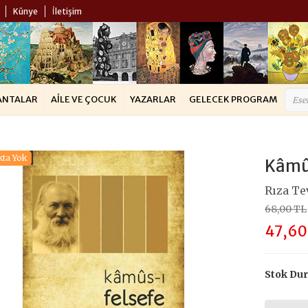
Künye
İletişim
ANTALAR
AILE VE ÇOCUK
YAZARLAR
GELECEK PROGRAM
kta Yok
Kâmûs
Rıza Te
68,00 TL
47,60
Stok Du