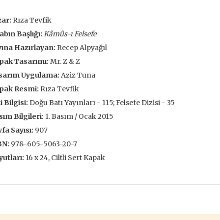
François
,00 TL
196,00 TL
105,
zar:
Rıza Tevfik
,00 TL
280,00 TL
abın Başlığı:
Kâmûs-ı Felsefe
150
ına Hazırlayan:
Recep Alpyağıl
tte Kargoda
24 Saatte Kargoda
24 Saat
pak Tasarımı:
Mr. Z & Z
 EKLE
SEPETE EKLE
SEPETE 
sarım Uygulama:
Aziz Tuna
pak Resmi:
Rıza Tevfik
i Bilgisi:
Doğu Batı Yayınları - 115; Felsefe Dizisi - 35
ım Bilgileri:
1. Basım / Ocak 2015
fa Sayısı:
907
BN:
978-605-5063-20-7
utları:
16 x 24, Ciltli Sert Kapak