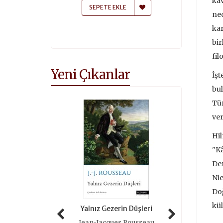
kav
 EKLE
SEPETE EKLE
SEPETE
ned
kar
bir
fil
Yeni Çıkanlar
İşt
bul
Tür
ver
Hil
"Kâ
Dem
Nie
Doğ
kül
 Tarihi (ciltli)
Yalnız Gezerin Düşleri
Oyunlar 
as Grimal
Jean-Jacques Rousseau
Roger 