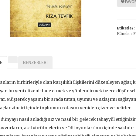
FAVOR
%
%
Etiketler:
30
30
Kâmûs-ı F
E
BENZERLERI
anların birbirleriyle olan karşılıklı ilişkilerini düzenleyen ağlar, k
Tarihi Adalet
Kavramlar Tarihi Özgürlük
şan bu yeni düzeni ifade etmek ve yönlendirmek üzere düşünsel v
,00 TL
392,00 TL
ar. Müşterek yaşamı bir arada tutan, uyumu ve uzlaşımı sağlayan 
çlar zinciri içinde toplumun rotasını yeniden çizer ve belirler.
,00 TL
560,00 TL
 dünyayı nasıl anladığınız ve nasıl bir gelecek tahayyül ettiğinizi
avvurların, akıl yürütmelerin ve "dil oyunları"nın içinde saklıd
tte Kargoda
24 Saatte Kargoda