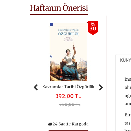
Haftanın Önerisi
%
%
30
30
KÜNY
İns
 Tarihi Adalet
Kavramlar Tarihi Özgürlük
Kavramlar 
olu
,00 TL
392,00 TL
301
uğr
ama
0,00 TL
560,00 TL
430
Bir
tas
atte Kargoda
24 Saatte Kargoda
24 Saa