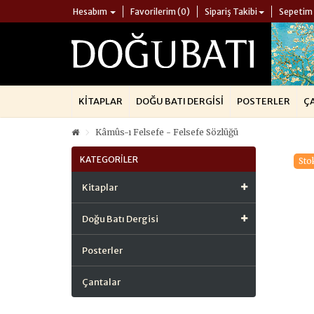
Hesabım
Favorilerim (0)
Sipariş Takibi
Sepetim
KITAPLAR
DOĞU BATI DERGISI
POSTERLER
Ç
Kâmûs-ı Felsefe - Felsefe Sözlüğü
KATEGORILER
Sto
Kitaplar
Doğu Batı Dergisi
Posterler
Çantalar