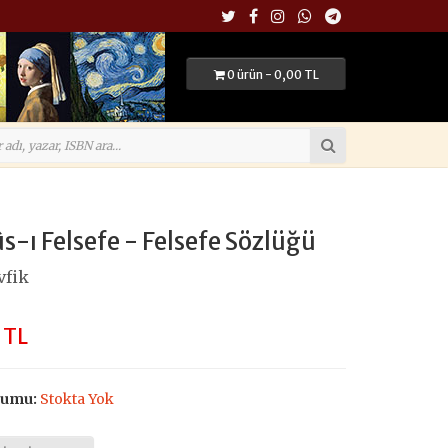
0 ürün - 0,00 TL
-ı Felsefe - Felsefe Sözlüğü
vfik
 TL
rumu:
Stokta Yok