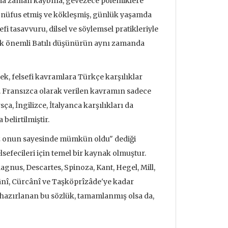
ıma zaman kaybına, gevezece polemiklere
 nüfus etmiş ve kökleşmiş, günlük yaşamda
i tasavvuru, dilsel ve söylemsel pratikleriyle
çok önemli Batılı düşünürün aynı zamanda
ek, felsefi kavramlara Türkçe karşılıklar
r. Fransızca olarak verilen kavramın sadece
a, İngilizce, İtalyanca karşılıkları da
 belirtilmiştir.
fuz onun sayesinde mümkün oldu" dediği
sefecileri için temel bir kaynak olmuştur.
agnus, Descartes, Spinoza, Kant, Hegel, Mill,
zânî, Cürcânî ve Taşköprîzâde'ye kadar
a hazırlanan bu sözlük, tamamlanmış olsa da,
udrillard'ın
Metafizik Üzerine Söylev &
Deprem ve
nden Bakmak
Monadoloji
Mehmet