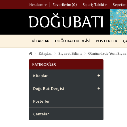
Hesabım
Favorilerim (0)
Sipariş Takibi
Sepetim
KITAPLAR
DOĞU BATI DERGISI
POSTERLER
Ç
Kitaplar
Siyaset Bilimi
Günümüzde Yeni Siyasal
KATEGORILER
Kitaplar
Doğu Batı Dergisi
Posterler
Çantalar