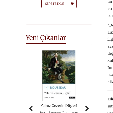
tar
 EKLE
SEPETE EKLE
SEPETE
etr
sor
“De
Lux
Yeni Çıkanlar
ili
ara
değ
kul
Imm
üze
kit
Edi
 Tarihi (ciltli)
Yalnız Gezerin Düşleri
Oyunlar 
Kit
as Grimal
Jean-Jacques Rousseau
Roger 