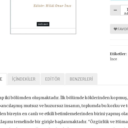
Ad
%
%
30
30
FAVOR
Etiketler:
İnce
E
İÇINDEKILER
EDITÖR
BENZERLERI
Tarihi Adalet
Kavramlar Tarihi Özgürlük
,00 TL
392,00 TL
ap iki bölümden oluşmaktadır. İlk bölümde köklerinden kopmuş,
,00 TL
560,00 TL
ancılaşmış mutsuz ve huzursuz insanın, toplumda bu korku ve teh
len bireyin en canlı ve etkili betimlemelerinden birini yapmış o
tte Kargoda
24 Saatte Kargoda
laşımı temelinde bir girişle başlanmaktadır. “Özgürlük ve Hüma