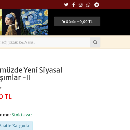
0 ürün - 0,00 TL
müzde Yeni Siyasal
şımlar -II
L
0 TL
rumu:
Stokta var
Saatte Kargoda