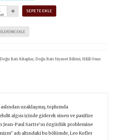
SEPETE EKLE
et
ILERIME EKLE
Doğu Batı Kitaplar
,
Doğu Batı Siyaset Bilimi
,
Hilâl Onur
 aslından uzaklaşmış, toplumda
dit algısı içinde giderek sinen ve pasifize
lan Jean-Paul Sartre’ın özgürlük problemine
nizm” adı altındaki bu bölümde, Leo Kofler