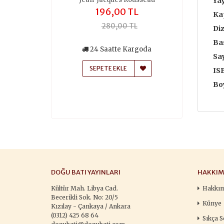
Yay
,00 TL
196,00 TL
259
Ka
50,00 TL
280,00 TL
370
Diz
Bas
siz Kargo
24 Saatte Kargoda
24 Saa
Say
atte Kargoda
SEPETE EKLE
SEPETE
IS
 EKLE
Boy
DOĞU BATI YAYINLARI
HAKKIM
Kültür Mah. Libya Cad.
Hakkı
Becerikli Sok. No: 20/5
Künye
Kızılay - Çankaya / Ankara
(0312) 425 68 64
Sıkça S