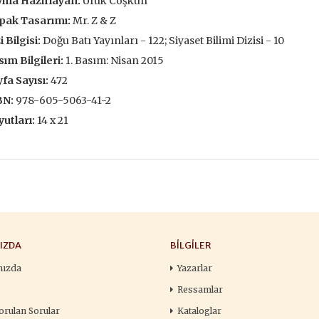
ına Hazırlayan:
Ufuk Coşkun
François
,00 TL
196,00 TL
pak Tasarımı:
Mr. Z & Z
105,
,00 TL
280,00 TL
i Bilgisi:
Doğu Batı Yayınları - 122; Siyaset Bilimi Dizisi - 10
150
ım Bilgileri:
1. Basım: Nisan 2015
tte Kargoda
24 Saatte Kargoda
24 Saat
fa Sayısı:
472
 EKLE
SEPETE EKLE
SEPETE 
BN:
978-605-5063-41-2
utları:
14 x 21
IZDA
BILGILER
mızda
Yazarlar
Ressamlar
orulan Sorular
Kataloglar