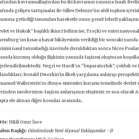
afından kavramsallaştırılan bu iki kavramın yanısıra Isaah Berl
 EKLE
SEPETE EKLE
afında gelişen tartışmalar ile Gilles Deleuze’ün sivil toplum içeri
ununa getirdiği tanımdan hareketle onun genel felsefi yaklaşımı
vlet ve Hukuk” başlıklı ikinci bölüm ise, Troçki ve enternasyon
emburg’un kısaca hayat hikâyesinin verildiği bir sonraki yazıda 
şkisini nasıl tanımladığı üzerinde durulduktan sonra Nicos Poula
sında kurmuş olduğu ilişkinin yanında faşizmi oluşturan koşulla
erlendirilmektedir. Negri ve Hardt’ın “İmparatorluk”, çokluk ve
landıkları; Ronald Dworkin’in ilkeli yargılama anlayışı perspektif
anuel Wallerstein’ın dünya-sistemler kuramı temelinde devlet-m
rinden modernizm-faşizm anlayışının eleştirisi; ve son olarak An
apta ele alınan diğer konular arasında...
tör:
Hilâl Onur İnce
ve İnsanlar
Taze Otlar Üzerine
Dünyaya Ba
abın Başlığı:
Günümüzde Yeni Siyasal Yaklaşımlar - II
Penceresi
Caillois
Alain Corbin