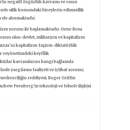
in’in negatif özgürlük kavramı ve onun
sinde silik konumdaki bireylerin edimsellik
 ele alınmaktadır.
alizm sorunu ile başlamaktadır. Gene Rosa
onun ulus-devlet, militarizm ve kapitalizm
ntzas’ın kapitalizm-faşizm-diktatörlük
r veyönetimdeki keyfîlik
 iktidar kavramlarını hangi bağlamda
inde yargılama faaliyeti ve içtihat sorunu;
erkezciliğin reddiyesi; Roger Griffin
drew Feenberg’in teknoloji ve felsefe ilişkisi
udrillard'ın
Metafizik Üzerine Söylev &
Deprem ve
nden Bakmak
Monadoloji
Mehmet