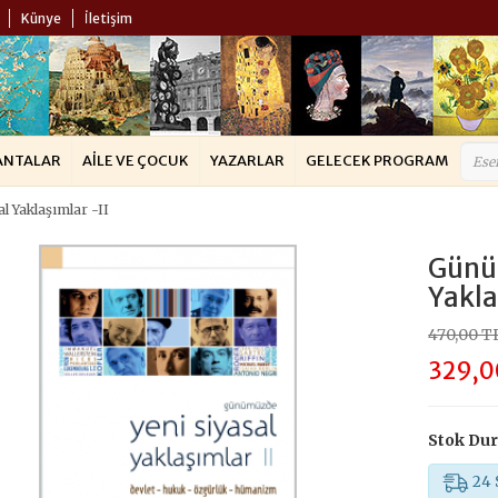
Künye
İletişim
ANTALAR
AILE VE ÇOCUK
YAZARLAR
GELECEK PROGRAM
 Yaklaşımlar -II
Günü
Yakla
470,00 T
329,0
Stok Du
24 