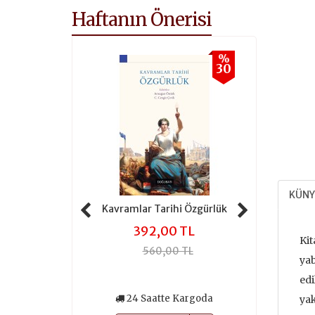
Haftanın Önerisi
%
%
30
30
KÜNY
 Tarihi Adalet
Kavramlar Tarihi Özgürlük
Kavramlar 
,00 TL
392,00 TL
301
Kit
0,00 TL
560,00 TL
430
yab
edi
atte Kargoda
24 Saatte Kargoda
24 Saa
yak