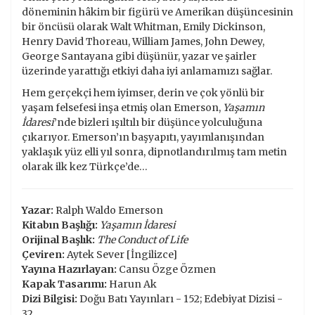
döneminin hâkim bir figürü ve Amerikan düşüncesinin
bir öncüsü olarak Walt Whitman, Emily Dickinson,
Henry David Thoreau, William James, John Dewey,
George Santayana gibi düşünür, yazar ve şairler
üzerinde yarattığı etkiyi daha iyi anlamamızı sağlar.
Hem gerçekçi hem iyimser, derin ve çok yönlü bir
yaşam felsefesi inşa etmiş olan Emerson,
Yaşamın
İdaresi
’nde bizleri ışıltılı bir düşünce yolculuğuna
çıkarıyor. Emerson’ın başyapıtı, yayımlanışından
yaklaşık yüz elli yıl sonra, dipnotlandırılmış tam metin
olarak ilk kez Türkçe’de…
Yazar:
Ralph Waldo Emerson
Kitabın Başlığı:
Yaşamın İdaresi
Orijinal Başlık:
The Conduct of Life
Çeviren:
Aytek Sever [İngilizce]
Yayına Hazırlayan:
Cansu Özge Özmen
Kapak Tasarımı:
Harun Ak
Dizi Bilgisi:
Doğu Batı Yayınları - 152; Edebiyat Dizisi -
32