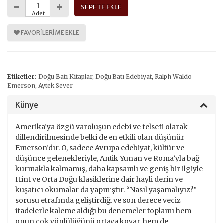
SEPETE EKLE
Adet
FAVORILERIME EKLE
Etiketler:
Doğu Batı Kitaplar
,
Doğu Batı Edebiyat
,
Ralph Waldo
Emerson
,
Aytek Sever
Künye
Amerika’ya özgü varoluşun edebi ve felsefi olarak
dillendirilmesinde belki de en etkili olan düşünür
Emerson’dır. O, sadece Avrupa edebiyat, kültür ve
düşünce gelenekleriyle, Antik Yunan ve Roma’yla bağ
kurmakla kalmamış, daha kapsamlı ve geniş bir ilgiyle
Hint ve Orta Doğu klasiklerine dair hayli derin ve
kuşatıcı okumalar da yapmıştır. “Nasıl yaşamalıyız?”
sorusu etrafında geliştirdiği ve son derece veciz
ifadelerle kaleme aldığı bu denemeler toplamı hem
onun çok yönlülüğünü ortaya koyar, hem de