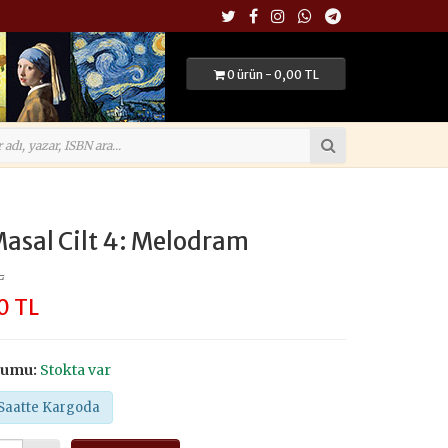
0 ürün - 0,00 TL
asal Cilt 4: Melodram
L
0 TL
rumu:
Stokta var
Saatte Kargoda