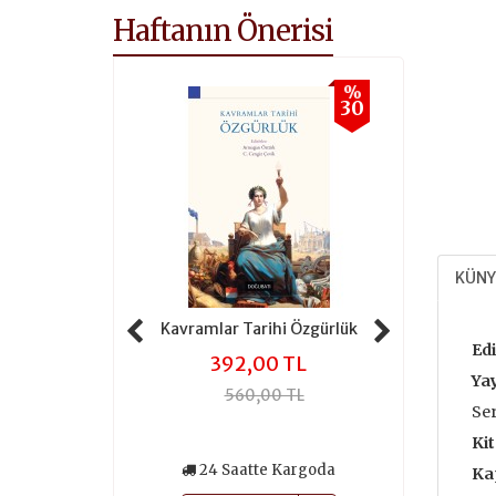
Haftanın Önerisi
%
%
30
30
KÜNY
 Tarihi Adalet
Kavramlar Tarihi Özgürlük
Kavramlar 
Edi
,00 TL
392,00 TL
301
Yay
0,00 TL
560,00 TL
430
Ser
Kit
atte Kargoda
24 Saatte Kargoda
24 Saa
Ka