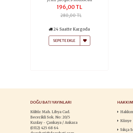
,00 TL
196,00 TL
259
50,00 TL
280,00 TL
370
siz Kargo
24 Saatte Kargoda
24 Saa
atte Kargoda
SEPETE EKLE
SEPETE
 EKLE
DOĞU BATI YAYINLARI
HAKKIM
Kültür Mah. Libya Cad.
Hakkı
Becerikli Sok. No: 20/5
Künye
Kızılay - Çankaya / Ankara
(0312) 425 68 64
Sıkça S