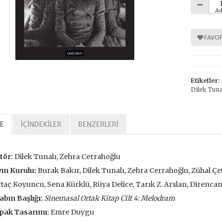
Ad
FAVOR
%
%
30
30
Etiketler:
Dilek Tuna
E
İÇINDEKILER
BENZERLERI
Tarihi Adalet
Kavramlar Tarihi Özgürlük
tör:
Dilek Tunalı, Zehra Cerrahoğlu
,00 TL
392,00 TL
ın Kurulu:
Burak Bakır, Dilek Tunalı, Zehra Cerrahoğlu, Zühal Çe
,00 TL
560,00 TL
taç Koyuncu, Sena Kürklü, Rüya Delice, Tarık Z. Arslan, Direnc
abın Başlığı:
Sinemasal Ortak Kitap Cilt 4: Melodram
tte Kargoda
24 Saatte Kargoda
pak Tasarımı:
Emre Duygu