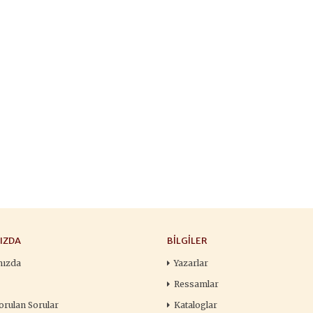
François
,00 TL
196,00 TL
105,
,00 TL
280,00 TL
150
tte Kargoda
24 Saatte Kargoda
24 Saat
 EKLE
SEPETE EKLE
SEPETE 
IZDA
BILGILER
mızda
Yazarlar
Ressamlar
orulan Sorular
Kataloglar