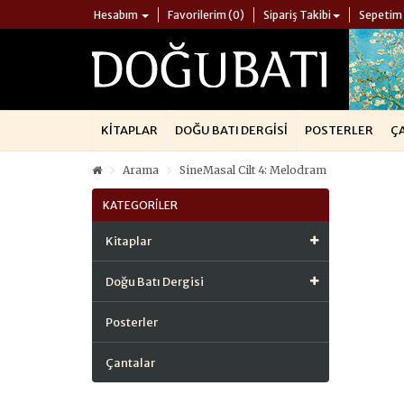
Hesabım
Favorilerim (0)
Sipariş Takibi
Sepetim
KITAPLAR
DOĞU BATI DERGISI
POSTERLER
Ç
Arama
SineMasal Cilt 4: Melodram
KATEGORILER
Kitaplar
Doğu Batı Dergisi
Posterler
Çantalar