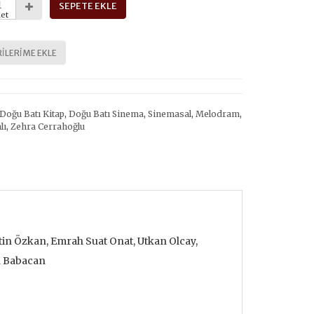
SEPETE EKLE
et
ILERIME EKLE
Doğu Batı Kitap
,
Doğu Batı Sinema
,
Sinemasal
,
Melodram
,
lı
,
Zehra Cerrahoğlu
tin Özkan, Emrah Suat Onat, Utkan Olcay,
an Babacan