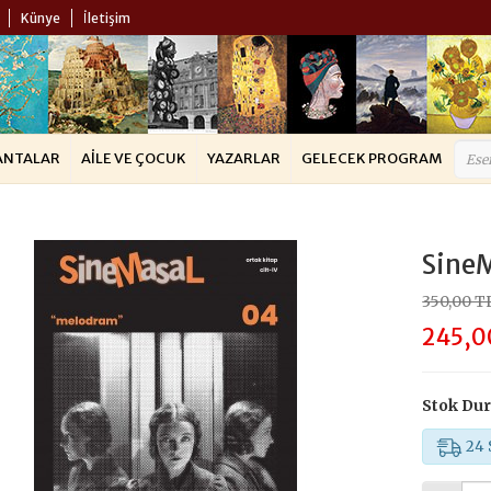
Künye
İletişim
ANTALAR
AILE VE ÇOCUK
YAZARLAR
GELECEK PROGRAM
SineM
350,00 T
245,0
Stok Du
24 