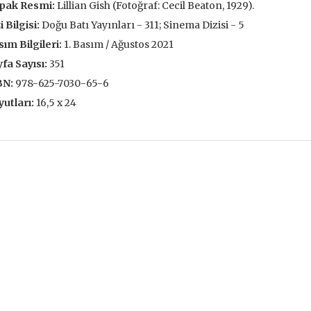
pak Resmi:
Lillian Gish (Fotoğraf: Cecil Beaton, 1929).
 EKLE
SEPETE EKLE
i Bilgisi:
Doğu Batı Yayınları - 311; Sinema Dizisi - 5
ım Bilgileri:
1. Basım / Ağustos 2021
fa Sayısı:
351
BN:
978-625-7030-65-6
utları:
16,5 x 24
ve İnsanlar
Taze Otlar Üzerine
Dünyaya Ba
Penceresi
Caillois
Alain Corbin