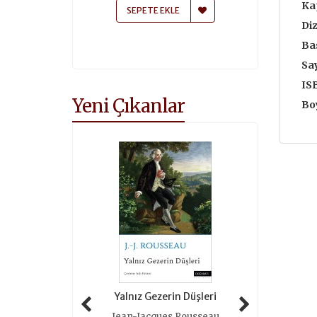
Ka
 EKLE
SEPETE EKLE
SEPETE
Diz
Bas
Say
IS
Yeni Çıkanlar
Boy
 Tarihi (ciltli)
Yalnız Gezerin Düşleri
Oyunlar 
as Grimal
Jean-Jacques Rousseau
Roger 