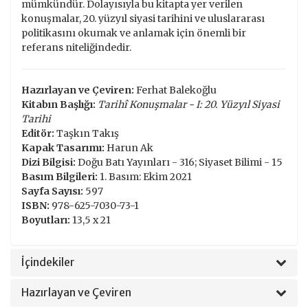
mümkündür. Dolayısıyla bu kitapta yer verilen
konuşmalar, 20. yüzyıl siyasi tarihini ve uluslararası
politikasını okumak ve anlamak için önemli bir
referans niteliğindedir.
Hazırlayan ve Çeviren:
Ferhat Balekoğlu
Kitabın Başlığı:
Tarihî Konuşmalar - I: 20. Yüzyıl Siyasi
Tarihi
Editör:
Taşkın Takış
Kapak Tasarımı:
Harun Ak
Dizi Bilgisi:
Doğu Batı Yayınları - 316; Siyaset Bilimi - 15
Basım Bilgileri:
1. Basım: Ekim 2021
Sayfa Sayısı:
597
ISBN:
978-625-7030-73-1
Boyutları:
13,5 x 21
İçindekiler
Hazırlayan ve Çeviren