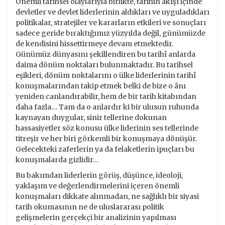
Önemli tarihsel olaylarıyla birlikte, tarihin akışı içinde
devletler ve devlet liderlerinin aldıkları ve uyguladıkları
politikalar, stratejiler ve kararların etkileri ve sonuçları
sadece geride bıraktığımız yüzyılda değil, günümüzde
de kendisini hissettirmeye devam etmektedir.
Günümüz dünyasını şekillendiren bu tarihî anlarda
daima dönüm noktaları bulunmaktadır. Bu tarihsel
eşikleri, dönüm noktalarını o ülke liderlerinin tarihî
konuşmalarından takip etmek belki de bize o ânı
yeniden canlandırabilir, hem de bir tarih kitabından
daha fazla… Tam da o anlardır ki bir ulusun ruhunda
kaynayan duygular, sinir tellerine dokunan
hassasiyetler söz konusu ülke liderinin ses tellerinde
titreşir ve her biri görkemli bir konuşmaya dönüşür.
Gelecekteki zaferlerin ya da felaketlerin ipuçları bu
konuşmalarda gizlidir…
Bu bakımdan liderlerin görüş, düşünce, ideoloji,
yaklaşım ve değerlendirmelerini içeren önemli
konuşmaları dikkate alınmadan, ne sağlıklı bir siyasi
tarih okumasının ne de uluslararası politik
gelişmelerin gerçekçi bir analizinin yapılması