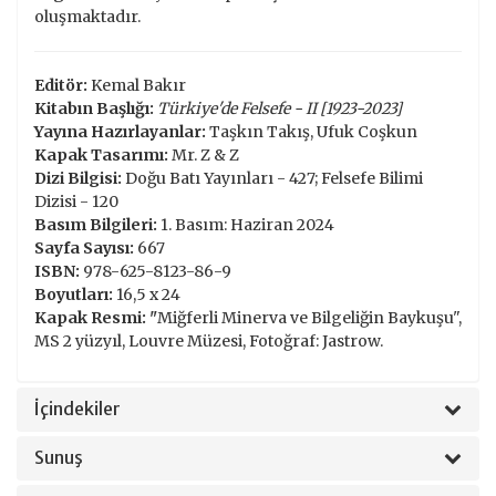
oluşmaktadır.
Editör:
Kemal Bakır
Kitabın Başlığı:
Türkiye'de Felsefe - II [1923-2023]
Yayına Hazırlayanlar:
Taşkın Takış, Ufuk Coşkun
Kapak Tasarımı:
Mr. Z & Z
Dizi Bilgisi:
Doğu Batı Yayınları - 427; Felsefe Bilimi
Dizisi - 120
Basım Bilgileri:
1. Basım: Haziran 2024
Sayfa Sayısı:
667
ISBN:
978-625-8123-86-9
Boyutları:
16,5 x 24
Kapak Resmi: "
Miğferli Minerva ve Bilgeliğin Baykuşu",
MS 2 yüzyıl, Louvre Müzesi, Fotoğraf: Jastrow.
İçindekiler
Sunuş