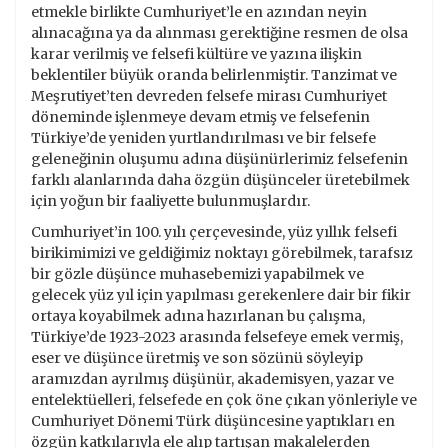
etmekle birlikte Cumhuriyet’le en azından neyin
alınacağına ya da alınması gerektiğine resmen de olsa
karar verilmiş ve felsefi kültüre ve yazına ilişkin
beklentiler büyük oranda belirlenmiştir. Tanzimat ve
Meşrutiyet’ten devreden felsefe mirası Cumhuriyet
döneminde işlenmeye devam etmiş ve felsefenin
Türkiye’de yeniden yurtlandırılması ve bir felsefe
geleneğinin oluşumu adına düşünürlerimiz felsefenin
farklı alanlarında daha özgün düşünceler üretebilmek
için yoğun bir faaliyette bulunmuşlardır.
Cumhuriyet’in 100. yılı çerçevesinde, yüz yıllık felsefi
birikimimizi ve geldiğimiz noktayı görebilmek, tarafsız
bir gözle düşünce muhasebemizi yapabilmek ve
gelecek yüz yıl için yapılması gerekenlere dair bir fikir
ortaya koyabilmek adına hazırlanan bu çalışma,
Türkiye’de 1923-2023 arasında felsefeye emek vermiş,
eser ve düşünce üretmiş ve son sözünü söyleyip
aramızdan ayrılmış düşünür, akademisyen, yazar ve
entelektüelleri, felsefede en çok öne çıkan yönleriyle ve
Cumhuriyet Dönemi Türk düşüncesine yaptıkları en
özgün katkılarıyla ele alıp tartışan makalelerden