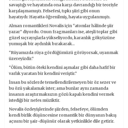
savaştığı ve hayatında ona karşı davrandığı bir teoriyle
karşılaşmamıştı. Felsefesi, tıpkı şiiri gibi onun
hayatıydı: Hayatta öğrenilmiş, hayata uygulanmıştı.
Alman romantikleri Novalis için “atomlar hâlinde şiir
yazar” diyordu. Onun fragmanları ise, ateşli toplar gibi
güzel sıçrayışlarla yükseliyordu, karanlık gökyüzüne
yumuşak bir aydınlık bırakarak...
“Rüyamızda rüya gördüğümüzü görüyorsak, uyanmak
üzereyizdir.”
“Ölüm, bütün öteki kendini aşmalar gibi daha hafif bir
varlık yaratan bir kendini veriştir.”
İnsan bu sözlerde temellendirilemeyen bir öz sezer ve
bu özü yakalamak ister; ama bunlar aynı zamanda
insanın araştırmaksızın gözü kapalı kendini vermek
istediği bir nefes müziktir.
Novalis özdeyişlerinde şiirden, felsefeye, ölümden
kendi birlik düşüncesine romantik bir dünyanın bakış
açısını bir şair-düşünür olarak yetkinlikle dile getirir.