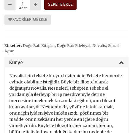
SEPETE EKLE
Adet
FAVORILERIME EKLE
Etiketler:
Doğu Batı Kitaplar
,
Doğu Batı Edebiyat
,
Novalis
,
Gürsel
Aytaç
Künye
Novalis için felsefe bir yurt özlemidir. Felsefe her yerde
evinde olabilme isteğidir. Böyle bir filozof olarak
doğmuştu Novalis. Nesneleri, sebepten sebebe el
yordamıyla ilerleyip bir ip merdiveniyle derine
inercesine incelemek tarzındaki eğilimi, onu filozof
kılan asıl şeydi. Nesnenin dış yüzüne takılı kalmak,
onun için iyiden iyiye imkânsızdı; görünmez bir
madde, onun zekâsını her yerde en içlere doğru
yöneltiyordu. Böylece filozoftu, her zaman, her an,
bütün gücüyle, insan olduğu kadar; bu nedenle de