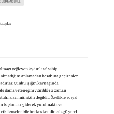
ILERIME EKLE
kitaplar
 olmayı yeğleyen 'aydınlara' sahip
up olmadığını anlamadan hesabına geçirenler
tadırlar. Çünkü ışığın kaynağında
algılama yeteneğini yitirdikleri zaman
tulmaları mümkün değildir. Özellikle sosyal
olan toplumlar giderek yorulmakta ve
etkilenseler bile herkes kendine özgü yerel