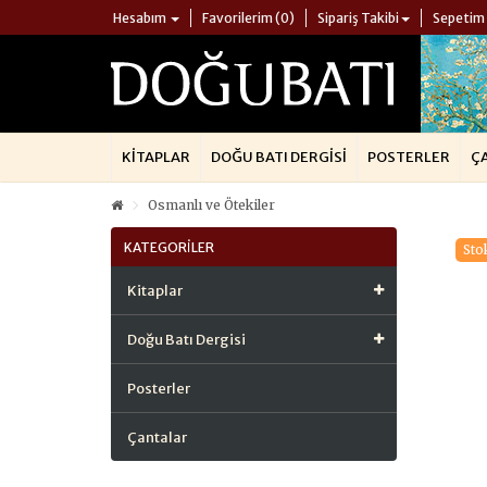
Hesabım
Favorilerim (0)
Sipariş Takibi
Sepetim
KITAPLAR
DOĞU BATI DERGISI
POSTERLER
Ç
Osmanlı ve Ötekiler
KATEGORILER
Sto
Kitaplar
Doğu Batı Dergisi
Posterler
Çantalar