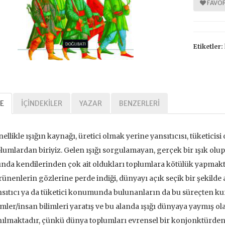
FAVOR
%
%
Etiketler:
30
30
E
İÇINDEKILER
YAZAR
BENZERLERI
ellikle ışığın kaynağı, üretici olmak yerine yansıtıcısı, tüketicisi
Tarihi Adalet
Kavramlar Tarihi Özgürlük
lumlardan biriyiz. Gelen ışığı sorgulamayan, gerçek bir ışık ol
,00 TL
392,00 TL
ında kendilerinden çok ait oldukları toplumlara kötülük yapmak
ünenlerin gözlerine perde indiği, dünyayı açık seçik bir şekilde 
,00 TL
560,00 TL
sıtıcı ya da tüketici konumunda bulunanların da bu süreçten kur
imler/insan bilimleri yaratış ve bu alanda ışığı dünyaya yaymış 
tte Kargoda
24 Saatte Kargoda
ılmaktadır, çünkü dünya toplumları evrensel bir konjonktürden 