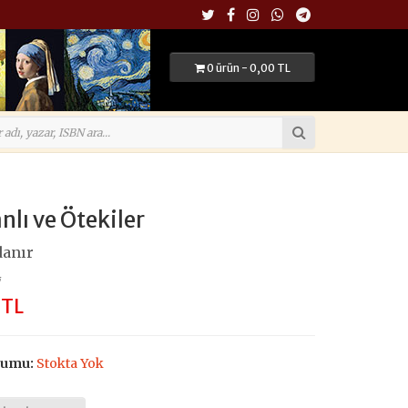
0 ürün - 0,00 TL
lı ve Ötekiler
danır
L
 TL
rumu:
Stokta Yok