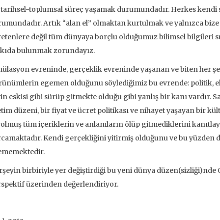
 EKLE
SEPETE EKLE
 tarihsel-toplumsal süreç yaşamak durumundadır. Herkes kendi 
umundadır. Artık “alan el” olmaktan kurtulmak ve yalnızca bize b
etenlere değil tüm dünyaya borçlu olduğumuz bilimsel bilgiler
tkıda bulunmak zorundayız.
ülasyon evreninde, gerçeklik evreninde yaşanan ve biten her şe
ünümlerin egemen olduğunu söylediğimiz bu evrende: politik, e
in eskisi gibi sürüp gitmekte olduğu gibi yanlış bir kanı vardır. Sa
tim düzeni, bir fiyat ve ücret politikası ve nihayet yaşayan bir k
olmuş tüm içeriklerin ve anlamların ölüp gitmediklerini kanıtla
camaktadır. Kendi gerçekliğini yitirmiş olduğunu ve bu yüzden
ememektedir.
şeyin birbiriyle yer değiştirdiği bu yeni dünya düzen(sizliği)nde
spektif üzerinden değerlendiriyor.
ve İnsanlar
Taze Otlar Üzerine
Dünyaya Ba
Penceresi
Caillois
Alain Corbin