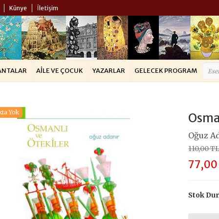
Künye
İletişim
ANTALAR
AILE VE ÇOCUK
YAZARLAR
GELECEK PROGRAM
kta Yok
Osman
Oğuz A
110,00 T
77,00
Stok Du