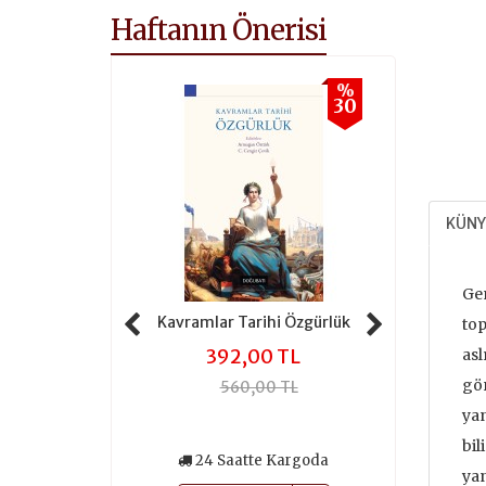
Haftanın Önerisi
%
%
30
30
KÜNY
Gen
 Tarihi Adalet
Kavramlar Tarihi Özgürlük
Kavramlar 
top
,00 TL
392,00 TL
301
asl
gör
0,00 TL
560,00 TL
430
yan
bil
atte Kargoda
24 Saatte Kargoda
24 Saa
yan