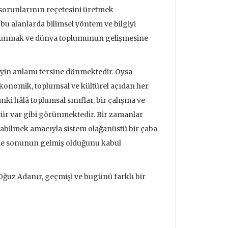
sorunlarının reçetesini üretmek
u alanlarda bilimsel yöntem ve bilgiyi
i sunmak ve dünya toplumunun gelişmesine
yin anlamı tersine dönmektedir. Oysa
konomik, toplumsal ve kültürel açıdan her
nki hâlâ toplumsal sınıflar, bir çalışma ve
ültür var gibi görünmektedir. Bir zamanlar
yabilmek amacıyla sistem olağanüstü bir çaba
 de sonunun gelmiş olduğunu kabul
 Oğuz Adanır, geçmişi ve bugünü farklı bir
udrillard'ın
Metafizik Üzerine Söylev &
Deprem ve
nden Bakmak
Monadoloji
Mehmet