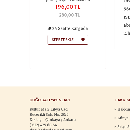
Oc
,00 TL
196,00 TL
259
566
50,00 TL
280,00 TL
370
IS
Eba
siz Kargo
24 Saatte Kargoda
24 Saa
2. 
atte Kargoda
SEPETE EKLE
SEPETE
 EKLE
DOĞU BATI YAYINLARI
HAKKIM
Kültür Mah. Libya Cad.
Hakkı
Becerikli Sok. No: 20/5
Künye
Kızılay - Çankaya / Ankara
(0312) 425 68 64
Sıkça S