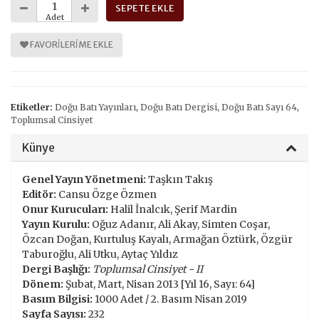
SEPETE EKLE
Adet
FAVORILERIME EKLE
Etiketler:
Doğu Batı Yayınları
,
Doğu Batı Dergisi
,
Doğu Batı Sayı 64
,
Toplumsal Cinsiyet
Künye
Genel Yayın Yönetmeni:
Taşkın Takış
Editör:
Cansu Özge Özmen
Onur Kurucuları:
Halil İnalcık, Şerif Mardin
Yayın Kurulu:
Oğuz Adanır, Ali Akay, Simten Coşar,
Özcan Doğan, Kurtuluş Kayalı, Armağan Öztürk, Özgür
Taburoğlu, Ali Utku, Aytaç Yıldız
Dergi Başlığı:
Toplumsal Cinsiyet - II
Dönem:
Şubat, Mart, Nisan 2013 [Yıl 16, Sayı: 64]
Basım Bilgisi:
1000 Adet / 2. Basım Nisan 2019
Sayfa Sayısı:
232