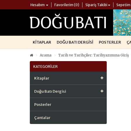
Hesabım
Favorilerim (0)
Sipariş Takibi
Sepetim
KITAPLAR
DOĞU BATI DERGISI
POSTERLER
Ç
Arama
Tarih ve Tarihçiler: Tarihyazımına Giriş
KATEGORILER
Kitaplar
Doğu Batı Dergisi
Posterler
Çantalar