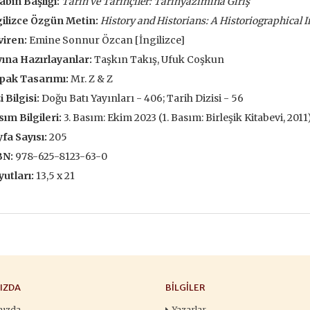
abın Başlığı:
Tarih ve Tarihçiler: Tarihyazımına Giriş
François
,00 TL
196,00 TL
ilizce Özgün Metin:
History and Historians: A Historiographical 
105,
,00 TL
280,00 TL
viren:
Emine Sonnur Özcan [İngilizce]
150
ına Hazırlayanlar:
Taşkın Takış, Ufuk Coşkun
tte Kargoda
24 Saatte Kargoda
24 Saat
pak Tasarımı:
Mr. Z & Z
 EKLE
SEPETE EKLE
SEPETE 
i Bilgisi:
Doğu Batı Yayınları - 406; Tarih Dizisi - 56
ım Bilgileri:
3. Basım: Ekim 2023 (1. Basım: Birleşik Kitabevi, 2011
fa Sayısı:
205
BN:
978-625-8123-63-0
utları:
13,5 x 21
IZDA
BILGILER
mızda
Yazarlar