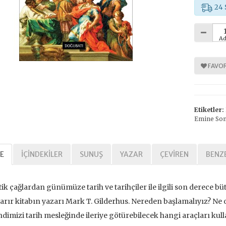
24 
Ad
%
%
30
30
FAVOR
Etiketler:
Emine So
Tarihi Adalet
Kavramlar Tarihi Özgürlük
E
İÇINDEKILER
SUNUŞ
YAZAR
ÇEVIREN
BENZE
,00 TL
392,00 TL
,00 TL
560,00 TL
ik çağlardan günümüze tarih ve tarihçiler ile ilgili son derece b
arır kitabın yazarı Mark T. Gilderhus. Nereden başlamalıyız? Ne ok
tte Kargoda
24 Saatte Kargoda
dimizi tarih mesleğinde ileriye götürebilecek hangi araçları kullan