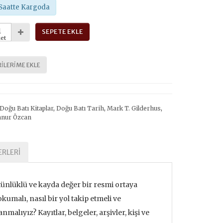
Saatte Kargoda
SEPETE EKLE
et
ILERIME EKLE
Doğu Batı Kitaplar
,
Doğu Batı Tarih
,
Mark T. Gilderhus
,
nnur Özcan
RLERI
ütünlüklü ve kayda değer bir resmi ortaya
umalı, nasıl bir yol takip etmeli ve
malıyız? Kayıtlar, belgeler, arşivler, kişi ve