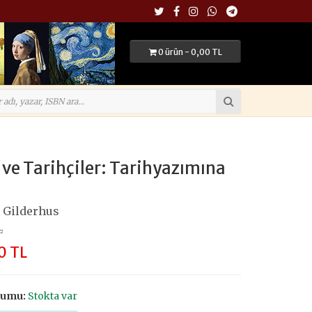
0 ürün - 0,00 TL
 ve Tarihçiler: Tarihyazımına
 Gilderhus
L
0 TL
rumu:
Stokta var