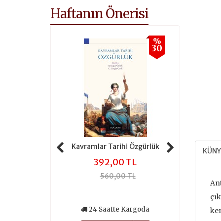
Haftanın Önerisi
%
%
30
30
 Tarihi Adalet
Kavramlar Tarihi Özgürlük
Kavramlar 
KÜNY
,00 TL
392,00 TL
301
0,00 TL
560,00 TL
430
Ant
çık
atte Kargoda
24 Saatte Kargoda
24 Saa
ken