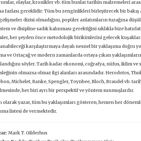
umlar, olaylar, kronikler vb. tüm bunlar tarihin malzemeleri aras
 EKLE
SEPETE EKLE
a fazlası gereklidir: Tüm bu zenginlikleri birleştirecek bir bakış 
gelişmeler dizisi olmadığını, popüler anlatımların tuzağına düşü
tem ve disipline sadık kalınması gerektiğini sıklıkla bize hatırl
mler, her şeyden önce metodolojik birikimlerini gelecek kuşakla
anabileceği karşılaştırmaya dayalı nesnel bir yaklaşıma doğru yo
a ve Ortaçağ ve modern zamanlarda ortaya çıkan yaklaşımların
landığını söyler. Tarih kadar ekonomi, coğrafya, nüfus, iklim ve so
leğinin olmazsa olmaz ilgi alanları arasındadır. Herodotos, Thukyd
bon, Michelet, Ranke, Spengler, Toynbee, Bloch, Braudel vb. tarih
lmesinde, her biri ayrı bir perspektif ve yöntem sunmuşlardır.
 olarak yazar, tüm bu yaklaşımları gösteren, hemen her dönemle
ma listesi de vermektedir.
ve İnsanlar
Taze Otlar Üzerine
Dünyaya Ba
zar:
Mark T. Gilderhus
Penceresi
Caillois
Alain Corbin