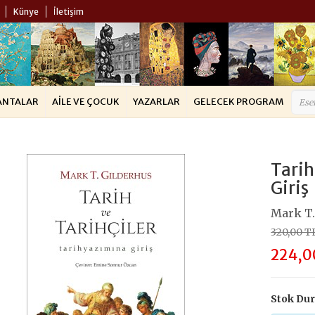
Künye
İletişim
ANTALAR
AILE VE ÇOCUK
YAZARLAR
GELECEK PROGRAM
Tarih
Giriş
Mark T.
320,00 T
224,0
Stok Du