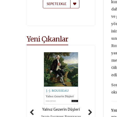
kur
 EKLE
SEPETE EKLE
SEPETE
dah
ve 
yön
isi
Yeni Çıkanlar
sın
Rom
yas
mes
Gib
edi
Son
oku
 Tarihi (ciltli)
Yalnız Gezerin Düşleri
Oyunlar 
Ya
as Grimal
Jean-Jacques Rousseau
Roger 