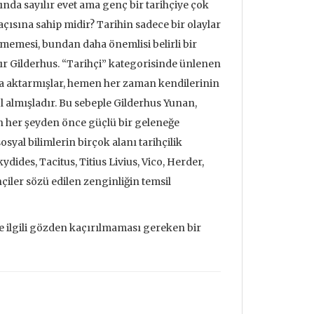
ında sayılır evet ama genç bir tarihçiye çok
açısına sahip midir? Tarihin sadece bir olaylar
lmemesi, bundan daha önemlisi belirli bir
atır Gilderhus. “Tarihçi” kategorisinde ünlenen
ra aktarmışlar, hemen her zaman kendilerinin
l almışladır. Bu sebeple Gilderhus Yunan,
 her şeyden önce güçlü bir geleneğe
syal bilimlerin birçok alanı tarihçilik
ides, Tacitus, Titius Livius, Vico, Herder,
çiler sözü edilen zenginliğin temsil
 ilgili gözden kaçırılmaması gereken bir
udrillard'ın
Metafizik Üzerine Söylev &
Deprem ve
nden Bakmak
Monadoloji
Mehmet