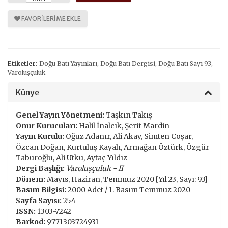
FAVORILERIME EKLE
Etiketler:
Doğu Batı Yayınları
,
Doğu Batı Dergisi
,
Doğu Batı Sayı 93
,
Varoluşçuluk
Künye
Genel Yayın Yönetmeni:
Taşkın Takış
Onur Kurucuları:
Halil İnalcık, Şerif Mardin
Yayın Kurulu:
Oğuz Adanır, Ali Akay, Simten Coşar,
Özcan Doğan, Kurtuluş Kayalı, Armağan Öztürk, Özgür
Taburoğlu, Ali Utku, Aytaç Yıldız
Dergi Başlığı:
Varoluşçuluk - II
Dönem:
Mayıs, Haziran, Temmuz 2020 [Yıl 23, Sayı: 93]
Basım Bilgisi:
2000 Adet / 1. Basım Temmuz 2020
Sayfa Sayısı:
254
ISSN:
1303-7242
Barkod:
9771303724931