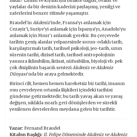
midir? Liman ve kıyılarıyla birlikte dağlar, ovalar ve
yaylalar da bir denizin kaderini paylaşmış, yenilgi ve
zaferlerini benzer ritimde yaşamıştır.
Braudel’in
Akdeniz
’inde, Fransa’yı anlamak için
Cezayir’i, Suriye’yi anlamak için İspanya’yı, Anadolu’yu
anlamak için Mısır’ı anlamak gerekir. Bu çerçevede
tarihin geniş alanlar yelpazesinde sorun-odaklı tarih,
karşılaştırmalı tarih, tarihsel psikoloji, jeo-tarih, uzun
sürenin tarihi, dizisel tarih, tarihsel antropolojinin
yanısıra iklimbilim, iktisat, nüfusbilim, biyoloji vb. pek
çok disiplinin başarılı sentezi
Akdeniz ve Akdeniz
Dünyası
’nda bir araya gelmektedir.
Birinci cilt, hemen hemen hareketsiz bir tarihi, insanın
onu çevreleyen ortamla ilişkileri içindeki tarihini
gündeme getirmektedir; bu tarih yavaş akan ve yavaş
değişen, sıklıkla ısrarlı geri dönüşlerden ve sürekli
yenilenen devrelerden meydana gelen bir tarihtir.
Yazar:
Fernand Braudel
Kitabın Başlığı:
II. Felipe Döneminde Akdeniz ve Akdeniz