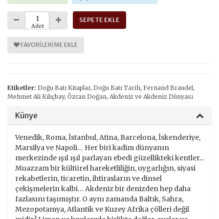
SEPETE EKLE
Adet
FAVORILERIME EKLE
Etiketler:
Doğu Batı Kitaplar
,
Doğu Batı Tarih
,
Fernand Braudel
,
Mehmet Ali Kılıçbay
,
Özcan Doğan
,
Akdeniz ve Akdeniz Dünyası
Künye
Venedik, Roma, İstanbul, Atina, Barcelona, İskenderiye,
Marsilya ve Napoli… Her biri kadim dünyanın
merkezinde ışıl ışıl parlayan ebedi güzellikteki kentler...
Muazzam bir kültürel hareketliliğin, uygarlığın, siyasi
rekabetlerin, ticaretin, ihtirasların ve dinsel
çekişmelerin kalbi… Akdeniz bir denizden hep daha
fazlasını taşımıştır. O aynı zamanda Baltık, Sahra,
Mezopotamya, Atlantik ve Kuzey Afrika çölleri değil