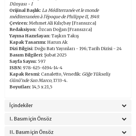
Dünyası - I
Orijinal Başlık:
La Méditerranée et le monde
méditerranéen à l’époque de Philippe II, 1949.
Çeviren:
Mehmet Ali Kılıçbay [Fransızca]
Redaksiyon:
Özcan Doğan [Fransızca]
Yayına Hazırlayan:
Taşkın Takış
Kapak Tasarımı:
Harun Ak
Dizi Bilgisi:
Doğu Batı Yayınları - 196; Tarih Dizisi - 24
Basım Bilgileri:
Şubat 2025
Sayfa Sayısı:
597
ISBN:
978-625-6194-14-4
Kapak Resmi:
Canaletto, Venedik:
Göğe Yükseliş
Günü’nde San Marco
, 1733-4.
Boyutları:
14,5 x 21,5
İçindekiler
I. Basım için Önsöz
II. Basım için Önsöz