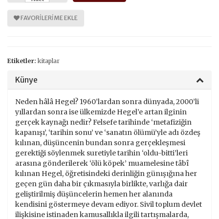
FAVORILERIME EKLE
Etiketler:
kitaplar
Künye
Neden hâlâ Hegel? 1960’lardan sonra dünyada, 2000’li
yıllardan sonra ise ülkemizde Hegel’e artan ilginin
gerçek kaynağı nedir? Felsefe tarihinde ‘metafiziğin
kapanışı’, ‘tarihin sonu’ ve ‘sanatın ölümü’yle adı özdeş
kılınan, düşüncenin bundan sonra gerçekleşmesi
gerektiği söylenmek suretiyle tarihin ‘oldu-bitti’leri
arasına gönderilerek ‘ölü köpek’ muamelesine tâbî
kılınan Hegel, öğretisindeki derinliğin günışığına her
geçen gün daha bir çıkmasıyla birlikte, varlığa dair
geliştirilmiş düşüncelerin hemen her alanında
kendisini göstermeye devam ediyor. Sivil toplum devlet
ilişkisine istinaden kamusallıkla ilgili tartışmalarda,