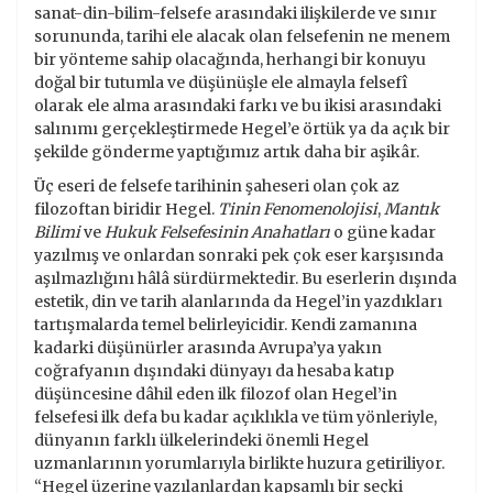
sanat-din-bilim-felsefe arasındaki ilişkilerde ve sınır
sorununda, tarihi ele alacak olan felsefenin ne menem
bir yönteme sahip olacağında, herhangi bir konuyu
doğal bir tutumla ve düşünüşle ele almayla felsefî
olarak ele alma arasındaki farkı ve bu ikisi arasındaki
salınımı gerçekleştirmede Hegel’e örtük ya da açık bir
şekilde gönderme yaptığımız artık daha bir aşikâr.
Üç eseri de felsefe tarihinin şaheseri olan çok az
filozoftan biridir Hegel.
Tinin Fenomenolojisi
,
Mantık
Bilimi
ve
Hukuk Felsefesinin Anahatları
o güne kadar
yazılmış ve onlardan sonraki pek çok eser karşısında
aşılmazlığını hâlâ sürdürmektedir. Bu eserlerin dışında
estetik, din ve tarih alanlarında da Hegel’in yazdıkları
tartışmalarda temel belirleyicidir. Kendi zamanına
kadarki düşünürler arasında Avrupa’ya yakın
coğrafyanın dışındaki dünyayı da hesaba katıp
düşüncesine dâhil eden ilk filozof olan Hegel’in
felsefesi ilk defa bu kadar açıklıkla ve tüm yönleriyle,
dünyanın farklı ülkelerindeki önemli Hegel
uzmanlarının yorumlarıyla birlikte huzura getiriliyor.
“Hegel üzerine yazılanlardan kapsamlı bir seçki