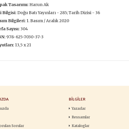
pak Tasarımı:
Harun Ak
François
,00 TL
196,00 TL
105,
i Bilgisi:
Doğu Batı Yayınları - 285; Tarih Dizisi - 36
,00 TL
280,00 TL
150
ım Bilgileri:
1. Basım / Aralık 2020
tte Kargoda
24 Saatte Kargoda
24 Saat
fa Sayısı:
304
BN:
978-625-7030-37-3
 EKLE
SEPETE EKLE
SEPETE 
utları:
13,5 x 21
IZDA
BILGILER
mızda
Yazarlar
Ressamlar
orulan Sorular
Kataloglar