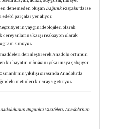
teselli arayan, acıklı, duygusal, nihayet
 bazen denemeden oluşan
Dağınık Parçalar
’da ise
ı edebî parçalar yer alıyor.
 Meşrutiyet’in yaygın ideolojileri olarak
ık cereyanlarına karşı reaksiyon olarak
 program sunuyor.
 maddeleri derinleştirerek Anadolu örfünün
eçen bir hayatın mânâsını çıkarmaya çalışıyor.
Osmanlı’nın yıkılışı sırasında Anadolu’da
indeki metinleri bir araya getiriyor.
, Anadolulunun Bugünkü Vazifeleri, Anadolu'nun
udrillard'ın
Metafizik Üzerine Söylev &
Deprem ve
nden Bakmak
Monadoloji
Mehmet