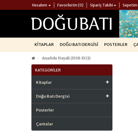
Hesabım
Favorilerim (0)
Sipariş Takibi
Sepetim
KITAPLAR
DOĞU BATI DERGISI
POSTERLER
Ç
Anadolu Hayali (1918-1921)
KATEGORILER
Kitaplar
Doğu Batı Dergisi
Posterler
Çantalar