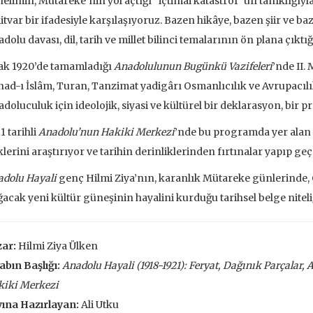
elimin, Mütareke’nin yol açtığı “içtimai katastrof”un tanıklığıyla 
 EKLE
SEPETE EKLE
tvar bir ifadesiyle karşılaşıyoruz. Bazen hikâye, bazen şiir ve
dolu davası, dil, tarih ve millet bilinci temalarının ön plana çıktığ
ak 1920’de tamamladığı
Anadolulunun Bugünkü Vazifeleri
’nde II.
ihad-ı İslâm, Turan, Tanzimat yadigârı Osmanlıcılık ve Avrupacıl
doluculuk için ideolojik, siyasi ve kültürel bir deklarasyon, bir
1 tarihli
Anadolu’nun Hakiki Merkezi
’nde bu programda yer alan
lerini araştırıyor ve tarihin derinliklerinden fırtınalar yapıp g
dolu Hayali
genç Hilmi Ziya’nın, karanlık Mütareke günlerinde, 
acak yeni kültür güneşinin hayalini kurduğu tarihsel belge niteliğ
ar:
Hilmi Ziya Ülken
abın Başlığı:
Anadolu Hayali (1918-1921): Feryat, Dağınık Parçalar
kiki Merkezi
ve İnsanlar
Taze Otlar Üzerine
Dünyaya Ba
Penceresi
ına Hazırlayan:
Ali Utku
Caillois
Alain Corbin