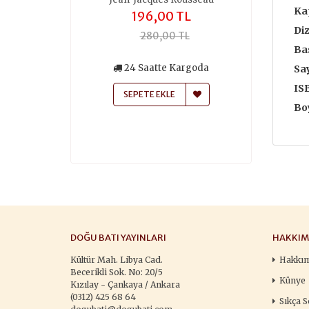
Ka
,00 TL
196,00 TL
259
Diz
50,00 TL
280,00 TL
370
Bas
siz Kargo
24 Saatte Kargoda
24 Saa
Say
atte Kargoda
IS
SEPETE EKLE
SEPETE
 EKLE
Boy
DOĞU BATI YAYINLARI
HAKKIM
Kültür Mah. Libya Cad.
Hakkı
Becerikli Sok. No: 20/5
Künye
Kızılay - Çankaya / Ankara
(0312) 425 68 64
Sıkça S