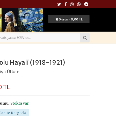
0 ürün - 0,00 TL
lu Hayali (1918-1921)
iya Ülken
L
0 TL
rumu:
Stokta var
Saatte Kargoda