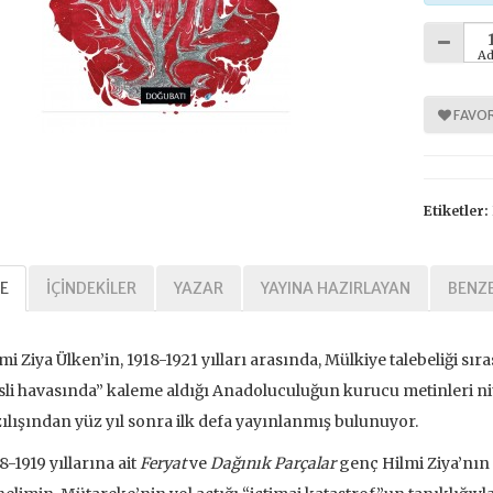
Ad
%
%
30
30
FAVOR
Etiketler:
E
İÇINDEKILER
YAZAR
YAYINA HAZIRLAYAN
BENZE
Tarihi Adalet
Kavramlar Tarihi Özgürlük
,00 TL
392,00 TL
mi Ziya Ülken’in, 1918-1921 yılları arasında, Mülkiye talebeliği sır
sli havasında” kaleme aldığı Anadoluculuğun kurucu metinleri nite
,00 TL
560,00 TL
ılışından yüz yıl sonra ilk defa yayınlanmış bulunuyor.
8-1919 yıllarına ait
Feryat
ve
Dağınık Parçalar
genç Hilmi Ziya’nın 
tte Kargoda
24 Saatte Kargoda