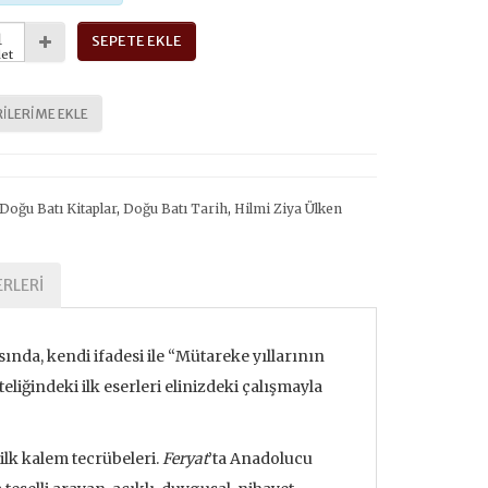
SEPETE EKLE
et
ILERIME EKLE
Doğu Batı Kitaplar
,
Doğu Batı Tarih
,
Hilmi Ziya Ülken
RLERI
asında, kendi ifadesi ile “Mütareke yıllarının
liğindeki ilk eserleri elinizdeki çalışmayla
ilk kalem tecrübeleri.
Feryat
’ta Anadolucu