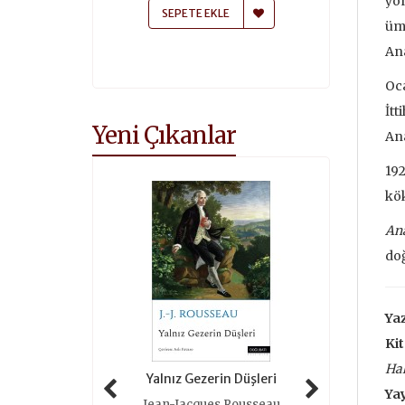
yön
 EKLE
SEPETE EKLE
SEPETE
ümi
Ana
Oc
İtt
Yeni Çıkanlar
Ana
192
kök
Ana
doğ
Yaz
Kit
Ha
 Tarihi (ciltli)
Yalnız Gezerin Düşleri
Oyunlar 
Yay
as Grimal
Jean-Jacques Rousseau
Roger 