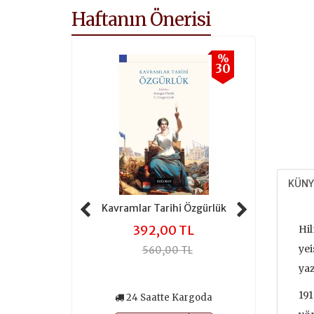
Haftanın Önerisi
%
%
30
30
KÜNY
 Tarihi Adalet
Kavramlar Tarihi Özgürlük
Kavramlar 
,00 TL
392,00 TL
301
Hil
yei
0,00 TL
560,00 TL
430
yaz
191
atte Kargoda
24 Saatte Kargoda
24 Saa