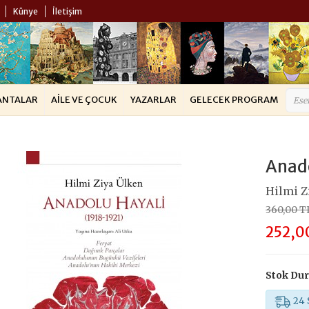
Künye
İletişim
ANTALAR
AILE VE ÇOCUK
YAZARLAR
GELECEK PROGRAM
Anado
Hilmi Z
360,00 T
252,0
Stok Du
24 