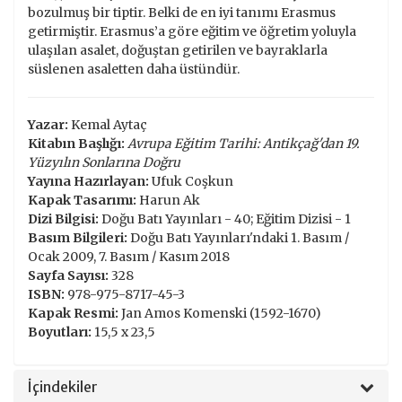
bozulmuş bir tiptir. Belki de en iyi tanımı Erasmus
getirmiştir. Erasmus’a göre eğitim ve öğretim yoluyla
ulaşılan asalet, doğuştan getirilen ve bayraklarla
süslenen asaletten daha üstündür.
Yazar:
Kemal Aytaç
Kitabın Başlığı:
Avrupa Eğitim Tarihi: Antikçağ'dan 19.
Yüzyılın Sonlarına Doğru
Yayına Hazırlayan:
Ufuk Coşkun
Kapak Tasarımı:
Harun Ak
Dizi Bilgisi:
Doğu Batı Yayınları - 40; Eğitim Dizisi - 1
Basım Bilgileri:
Doğu Batı Yayınları'ndaki 1. Basım /
Ocak 2009, 7. Basım / Kasım 2018
Sayfa Sayısı:
328
ISBN:
978-975-8717-45-3
Kapak Resmi:
Jan Amos Komenski (1592-1670)
Boyutları:
15,5 x 23,5
İçindekiler