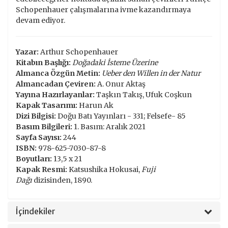
Schopenhauer çalışmalarına ivme kazandırmaya
devam ediyor.
Yazar:
Arthur Schopenhauer
Kitabın Başlığı:
Doğadaki İsteme Üzerine
Almanca Özgün Metin:
Ueber den Willen in der Natur
Almancadan Çeviren:
A. Onur Aktaş
Yayına Hazırlayanlar:
Taşkın Takış, Ufuk Coşkun
Kapak Tasarımı:
Harun Ak
Dizi Bilgisi:
Doğu Batı Yayınları - 331; Felsefe- 85
Basım Bilgileri:
1. Basım: Aralık 2021
Sayfa Sayısı:
244
ISBN:
978-625-7030-87-8
Boyutları:
13,5 x 21
Kapak Resmi:
Katsushika Hokusai,
Fuji
Dağı
dizisinden, 1890.
İçindekiler