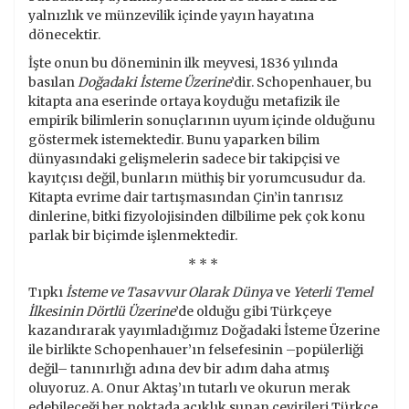
yalnızlık ve münzevilik içinde yayın hayatına
dönecektir.
İşte onun bu döneminin ilk meyvesi, 1836 yılında
basılan
Doğadaki İsteme Üzerine
’dir. Schopenhauer, bu
kitapta ana eserinde ortaya koyduğu metafizik ile
empirik bilimlerin sonuçlarının uyum içinde olduğunu
göstermek istemektedir. Bunu yaparken bilim
dünyasındaki gelişmelerin sadece bir takipçisi ve
kayıtçısı değil, bunların müthiş bir yorumcusudur da.
Kitapta evrime dair tartışmasından Çin’in tanrısız
dinlerine, bitki fizyolojisinden dilbilime pek çok konu
parlak bir biçimde işlenmektedir.
* * *
Tıpkı
İsteme ve Tasavvur Olarak Dünya
ve
Yeterli Temel
İlkesinin Dörtlü Üzerine
’de olduğu gibi Türkçeye
kazandırarak yayımladığımız Doğadaki İsteme Üzerine
ile birlikte Schopenhauer’ın felsefesinin –popülerliği
değil– tanınırlığı adına dev bir adım daha atmış
oluyoruz. A. Onur Aktaş’ın tutarlı ve okurun merak
edebileceği her noktada açıklık sunan çevirileri Türkçe