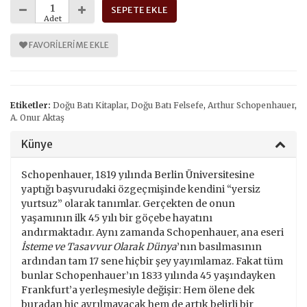
SEPETE EKLE
Adet
FAVORILERIME EKLE
Etiketler:
Doğu Batı Kitaplar
,
Doğu Batı Felsefe
,
Arthur Schopenhauer
,
A. Onur Aktaş
Künye
Schopenhauer, 1819 yılında Berlin Üniversitesine
yaptığı başvurudaki özgeçmişinde kendini “yersiz
yurtsuz” olarak tanımlar. Gerçekten de onun
yaşamının ilk 45 yılı bir göçebe hayatını
andırmaktadır. Aynı zamanda Schopenhauer, ana eseri
İsteme ve Tasavvur Olarak Dünya
’nın basılmasının
ardından tam 17 sene hiçbir şey yayımlamaz. Fakat tüm
bunlar Schopenhauer’ın 1833 yılında 45 yaşındayken
Frankfurt’a yerleşmesiyle değişir: Hem ölene dek
buradan hiç ayrılmayacak hem de artık belirli bir