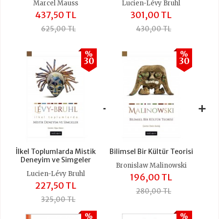
Marcel Mauss
Lucien-Lévy Bruhl
437,50 TL
301,00 TL
625,00 TL
430,00 TL
%
%
30
30
+
+
İlkel Toplumlarda Mistik
Bilimsel Bir Kültür Teorisi
Deneyim ve Simgeler
Bronislaw Malinowski
Lucien-Lévy Bruhl
196,00 TL
227,50 TL
280,00 TL
325,00 TL
%
%