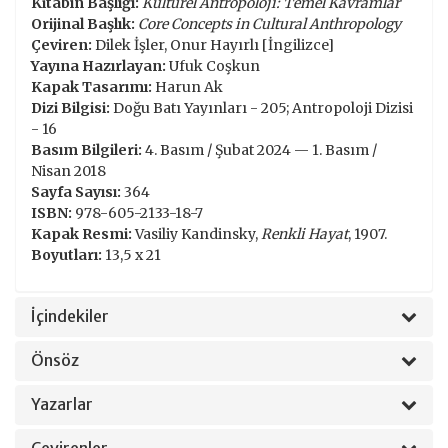
Kitabın Başlığı:
Kültürel Antropoloji: Temel Kavramlar
Orijinal Başlık:
Core Concepts in Cultural Anthropology
Çeviren:
Dilek İşler, Onur Hayırlı [İngilizce]
Yayına Hazırlayan:
Ufuk Coşkun
Kapak Tasarımı:
Harun Ak
Dizi Bilgisi:
Doğu Batı Yayınları - 205; Antropoloji Dizisi
- 16
Basım Bilgileri:
4. Basım / Şubat 2024 — 1. Basım /
Nisan 2018
Sayfa Sayısı:
364
ISBN:
978-605-2133-18-7
Kapak Resmi:
Vasiliy Kandinsky,
Renkli Hayat
, 1907.
Boyutları:
13,5 x 21
İçindekiler
Önsöz
Yazarlar
Çevirenler