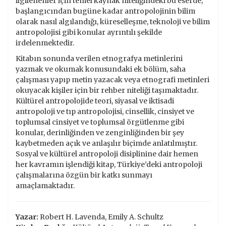
ilgilenenler için temel kaynak niteliğindeki bu eserde;
başlangıcından bugüne kadar antropolojinin bilim
olarak nasıl algılandığı, küreselleşme, teknoloji ve bilim
antropolojisi gibi konular ayrıntılı şekilde
irdelenmektedir.
Kitabın sonunda verilen etnografya metinlerini
yazmak ve okumak konusundaki ek bölüm, saha
çalışması yapıp metin yazacak veya etnografi metinleri
okuyacak kişiler için bir rehber niteliği taşımaktadır.
Kültürel antropolojide teori, siyasal ve iktisadi
antropoloji ve tıp antropolojisi, cinsellik, cinsiyet ve
toplumsal cinsiyet ve toplumsal örgütlenme gibi
konular, derinliğinden ve zenginliğinden bir şey
kaybetmeden açık ve anlaşılır biçimde anlatılmıştır.
Sosyal ve kültürel antropoloji disiplinine dair hemen
her kavramın işlendiği kitap, Türkiye’deki antropoloji
çalışmalarına özgün bir katkı sunmayı
amaçlamaktadır.
Yazar:
Robert H. Lavenda, Emily A. Schultz