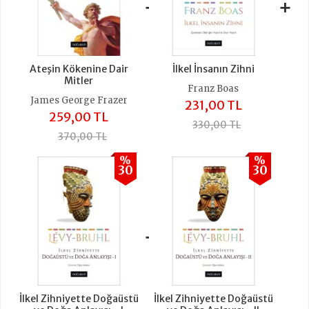
+
+
Ateşin Kökenine Dair
İlkel İnsanın Zihni
Mitler
Franz Boas
James George Frazer
231,00 TL
259,00 TL
330,00 TL
370,00 TL
%
%
30
30
+
İlkel Zihniyette Doğaüstü
İlkel Zihniyette Doğaüstü