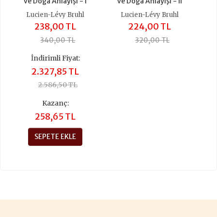
ve Doğa Anlayışı - I
ve Doğa Anlayışı - II
Lucien-Lévy Bruhl
Lucien-Lévy Bruhl
238,00 TL
224,00 TL
340,00 TL
320,00 TL
İndirimli Fiyat:
2.327,85 TL
2.586,50 TL
Kazanç:
258,65 TL
SEPETE EKLE