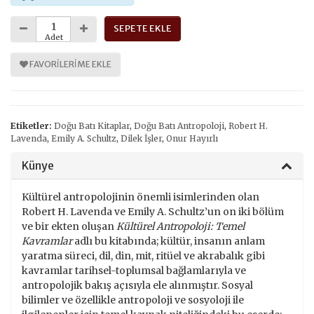
SEPETE EKLE
Adet
FAVORILERIME EKLE
Etiketler:
Doğu Batı Kitaplar
,
Doğu Batı Antropoloji
,
Robert H.
Lavenda
,
Emily A. Schultz
,
Dilek İşler
,
Onur Hayırlı
Künye
Kültürel antropolojinin önemli isimlerinden olan
Robert H. Lavenda ve Emily A. Schultz’un on iki bölüm
ve bir ekten oluşan
Kültürel Antropoloji: Temel
Kavramlar
adlı bu kitabında; kültür, insanın anlam
yaratma süreci, dil, din, mit, ritüel ve akrabalık gibi
kavramlar tarihsel-toplumsal bağlamlarıyla ve
antropolojik bakış açısıyla ele alınmıştır. Sosyal
bilimler ve özellikle antropoloji ve sosyoloji ile