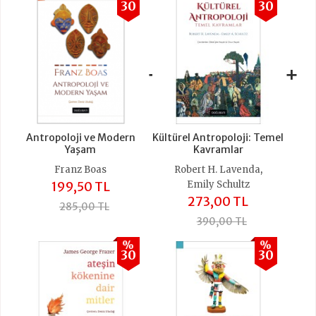
30
30
+
+
Antropoloji ve Modern
Kültürel Antropoloji: Temel
Yaşam
Kavramlar
,
Franz Boas
Robert H. Lavenda
199,50 TL
Emily Schultz
273,00 TL
285,00 TL
390,00 TL
%
%
30
30