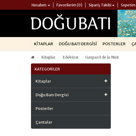
Hesabım
Favorilerim (0)
Sipariş Takibi
Sepetim
KITAPLAR
DOĞU BATI DERGISI
POSTERLER
Ç
Kitaplar
Edebiyat
Gaspard de la Nuit
KATEGORILER
Kitaplar
Doğu Batı Dergisi
Posterler
Çantalar