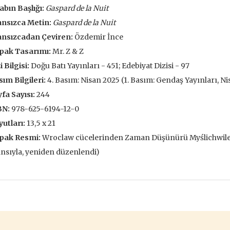
abın Başlığı:
Gaspard de la Nuit
François
,00 TL
196,00 TL
105,
ansızca Metin:
Gaspard de la Nuit
,00 TL
280,00 TL
150
ansızcadan Çeviren:
Özdemir İnce
tte Kargoda
24 Saatte Kargoda
24 Saat
pak Tasarımı:
Mr. Z & Z
i Bilgisi:
Doğu Batı Yayınları - 451; Edebiyat Dizisi - 97
 EKLE
SEPETE EKLE
SEPETE 
ım Bilgileri:
4. Basım: Nisan 2025 (1. Basım: Gendaş Yayınları, N
fa Sayısı:
244
BN:
978-625-6194-12-0
utları:
13,5 x 21
pak Resmi:
Wroclaw cücelerinden Zaman Düşünürü Myślichwilek.
ansıyla, yeniden düzenlendi)