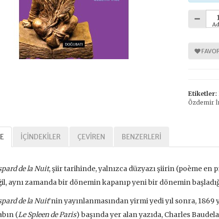
Ad
%
30
FAVOR
Etiketler:
Özdemir İ
E
İÇINDEKILER
ÇEVIREN
BENZERLERI
arihi Özgürlük
,00 TL
pard de la Nuit
, şiir tarihinde, yalnızca düzyazı şiirin (poème en 
,00 TL
il, aynı zamanda bir dönemin kapanıp yeni bir dönemin başladı
pard de la Nuit
’nin yayınlanmasından yirmi yedi yıl sonra, 1869 
tte Kargoda
abın (
Le Spleen de Paris
) başında yer alan yazıda, Charles Baudela