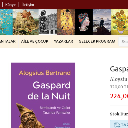
Künye
İletişim
ANTALAR
AILE VE ÇOCUK
YAZARLAR
GELECEK PROGRAM
Gaspa
Aloysiu
320,00 T
224,0
Stok Du
24 