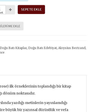
SEPETE EKLE
et
ILERIME EKLE
Doğu Batı Kitaplar
,
Doğu Batı Edebiyat
,
Aloysius Bertrand
,
nce
prose) ilk örneklerinin toplandığı bir kitap
ğı dönüm noktasıdır.
yılında yazdığı metinlerin yayınlamdığı
ire büyük bir yazınsal dürüstlük ve vefa