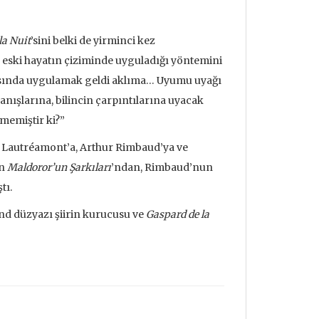
la Nuit
’sini belki de yirminci kez
 eski hayatın çiziminde uyguladığı yöntemini
masında uygulamak geldi aklıma… Uyumu uyağı
alanışlarına, bilincin çarpıntılarına uyacak
tmemiştir ki?”
e Lautréamont’a, Arthur Rimbaud’ya ve
un
Maldoror’un Şarkıları
’ndan, Rimbaud’nun
tı.
nd düzyazı şiirin kurucusu ve
Gaspard de la
udrillard'ın
Metafizik Üzerine Söylev &
Deprem ve
nden Bakmak
Monadoloji
Mehmet