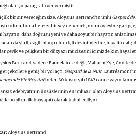
 EKLE
eği olan şu paragrafa yer vermişti:
çük bir sır vereceğim size. Aloysius Bertrand’ın ünlü
Gaspard de 
ıştırırken, buna benzer bir şey denemek, onun öylesine garipçe,
i hayatın, daha doğrusu yeni ve daha soyut bir hayatın anlatıl
adan da şiirli, ezgili olan; ruhun içli devinimlerine, hayalin dalg
ar çevik ve çelişken bir düzyazı mucizesini içimizde kim hayal e
ysius Bertrand, sadece Baudelaire’e değil, Mallarmé’ye, Comte d
gerçekçilere geniş bir yol açtı.
Gaspard de la Nuit
, Lautréamont’
hennemde Bir Mevsim
’inden 30 küsur yıl (1842) önce yayımlanmış
ansız edebiyatının ünsüzlerinin en ünlüsü” olan Aloysius Bertra
t
de bu şiirin ilk başyapıtı olarak kabul ediliyor.
ve İnsanlar
Taze Otlar Üzerine
Dünyaya Ba
Penceresi
ar:
Aloysius Bertrand
Caillois
Alain Corbin