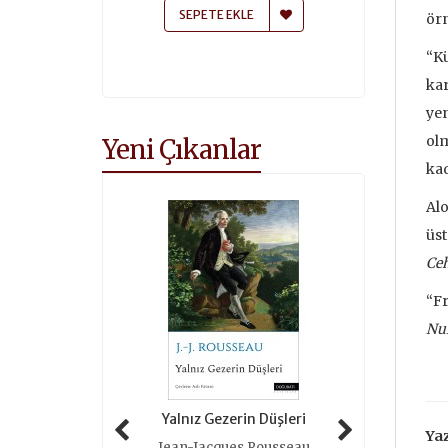
 EKLE
SEPETE EKLE
SEPETE
örn
“Kü
kar
yen
olm
Yeni Çıkanlar
kad
Alo
üst
Ce
“Fr
Nui
 Tarihi (ciltli)
Yalnız Gezerin Düşleri
Oyunlar 
Yaz
as Grimal
Jean-Jacques Rousseau
Roger 