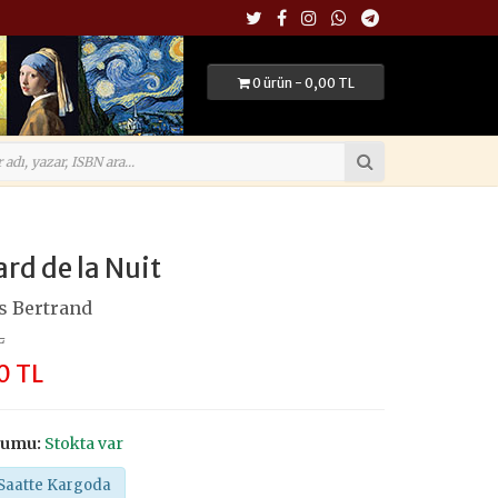
0 ürün - 0,00 TL
rd de la Nuit
s Bertrand
L
0 TL
rumu:
Stokta var
Saatte Kargoda