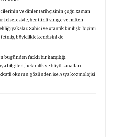
cilerinin ve dinler tarihçisinin çoğu zaman
r felsefesiyle, her türlü simge ve mitten
ği yakalar. Sahici ve otantik bir ilişki biçimi
fetmiş, böylelikle kendisini de
ın bugünden farklı bir karşılığı
ya bilgileri, hekimlik ve büyü sanatları,
Dikkatli okurun gözünden ise Asya kozmolojisi
erine Söylev &
Deprem ve Felsefe
En Esk
doloji
Mehmet Aydın
Jean B