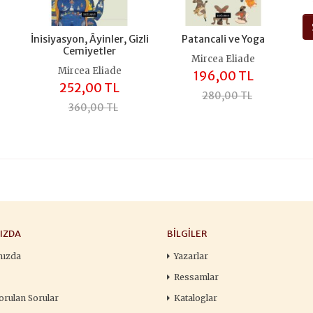
İnisiyasyon, Âyinler, Gizli
Patancali ve Yoga
Cemiyetler
Mircea Eliade
Mircea Eliade
196,00 TL
252,00 TL
280,00 TL
360,00 TL
IZDA
BILGILER
mızda
Yazarlar
Ressamlar
orulan Sorular
Kataloglar