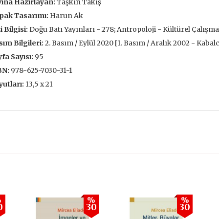
ına Hazırlayan:
Taşkın Takış
François L’Yvonnet
Gottfried Wi
,00 TL
pak Tasarımı:
Harun Ak
105,00 TL
147,
,00 TL
i Bilgisi:
Doğu Batı Yayınları - 278; Antropoloji - Kültürel Çalışmala
150,00 TL
210
ım Bilgileri:
2. Basım / Eylül 2020 [1. Basım / Aralık 2002 - Kabalc
tte Kargoda
24 Saatte Kargoda
24 Saat
fa Sayısı:
95
 EKLE
SEPETE EKLE
SEPETE 
BN:
978-625-7030-31-1
utları:
13,5 x 21
%
%
%
0
30
30