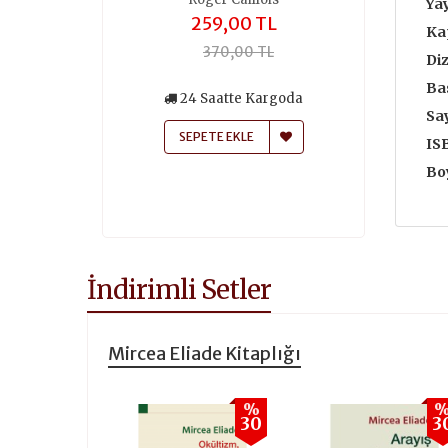
Yay
,00 TL
259,00 TL
196
Ka
0,00 TL
370,00 TL
280
Diz
Bas
atte Kargoda
24 Saatte Kargoda
24 Saa
Say
 EKLE
SEPETE EKLE
SEPETE
IS
Boy
İndirimli Setler
Mircea Eliade Kitaplığı
%
30
3