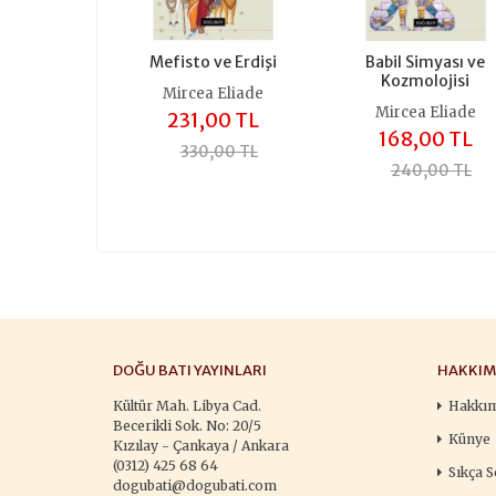
Mefisto ve Erdişi
Babil Simyası ve
Kozmolojisi
Mircea Eliade
Mircea Eliade
231,00 TL
168,00 TL
330,00 TL
240,00 TL
DOĞU BATI YAYINLARI
HAKKIM
Kültür Mah. Libya Cad.
Hakkı
Becerikli Sok. No: 20/5
Künye
Kızılay - Çankaya / Ankara
(0312) 425 68 64
Sıkça S
dogubati@dogubati.com