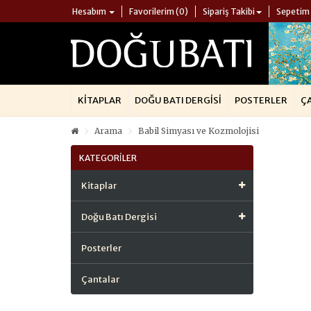
Hesabım
Favorilerim (0)
Sipariş Takibi
Sepetim
KITAPLAR
DOĞU BATI DERGISI
POSTERLER
Ç
Arama
Babil Simyası ve Kozmolojisi
KATEGORILER
Kitaplar
Doğu Batı Dergisi
Posterler
Çantalar