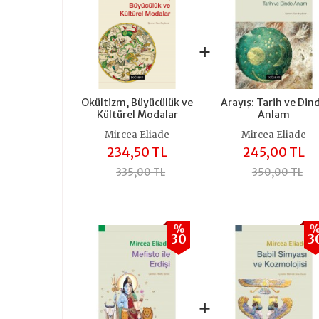
+
Okültizm, Büyücülük ve
Arayış: Tarih ve Din
Kültürel Modalar
Anlam
Mircea Eliade
Mircea Eliade
234,50 TL
245,00 TL
335,00 TL
350,00 TL
%
30
3
+
+