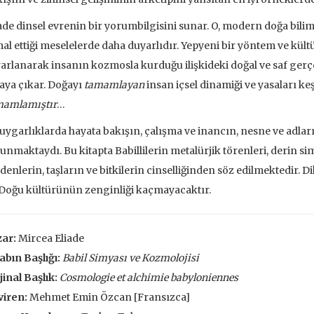
 EKLE
ade dinsel evrenin bir yorumbilgisini sunar. O, modern doğa bilim
al ettiği meselelerde daha duyarlıdır. Yepyeni bir yöntem ve kültü
arlanarak insanın kozmosla kurduğu ilişkideki doğal ve saf gerçekli
aya çıkar. Doğayı
tamamlayan
insan içsel dinamiği ve yasaları keş
mamlamıştır
…
 uygarlıklarda hayata bakışın, çalışma ve inancın, nesne ve adlar
unmaktaydı. Bu kitapta Babillilerin metalürjik törenleri, derin sim
enlerin, taşların ve bitkilerin cinselliğinden söz edilmektedir. 
Doğu kültürünün zenginliği kaçmayacaktır.
ar:
Mircea Eliade
abın Başlığı:
Babil Simyası ve Kozmolojisi
jinal Başlık:
Cosmologie et alchimie babyloniennes
ar Üzerine
Dünyaya Baudrillard'ın
Metafizik Üz
viren:
Mehmet Emin Özcan [Fransızca]
Penceresinden Bakmak
Mona
 Corbin