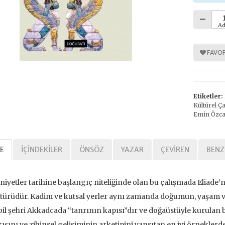
Ad
%
30
FAVOR
Etiketler:
Kültürel Ç
Emin Özc
arihi Özgürlük
E
İÇINDEKILER
ÖNSÖZ
YAZAR
ÇEVIREN
BENZ
,00 TL
,00 TL
niyetler tarihine başlangıç niteliğinde olan bu çalışmada Elia
türüdür. Kadim ve kutsal yerler aynı zamanda doğumun, yaşam ve
il şehri Akkadcada “tanrının kapısı”dır ve doğaüstüyle kurulan b
tte Kargoda
ışını ve zihinsel gelişiminin arketipini yansıtan en iyi örneklerde