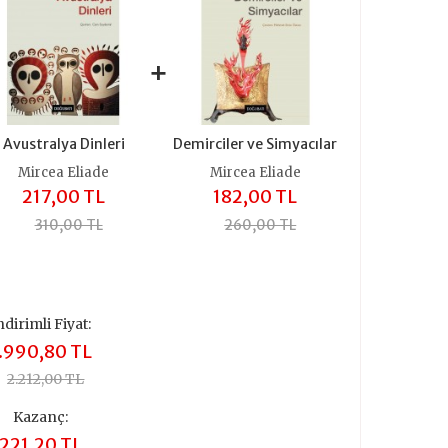
+
Avustralya Dinleri
Demirciler ve Simyacılar
Mircea Eliade
Mircea Eliade
217,00 TL
182,00 TL
310,00 TL
260,00 TL
ndirimli Fiyat:
.990,80 TL
2.212,00 TL
Kazanç:
221,20 TL