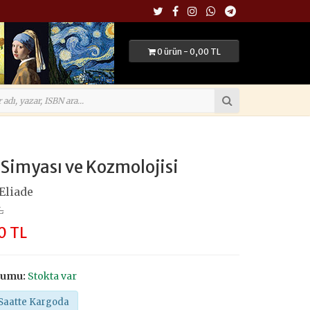
0 ürün - 0,00 TL
 Simyası ve Kozmolojisi
Eliade
L
0 TL
rumu:
Stokta var
Saatte Kargoda