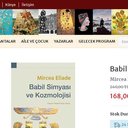
Künye
İletişim
ANTALAR
AILE VE ÇOCUK
YAZARLAR
GELECEK PROGRAM
Babil
Mircea 
240,00 T
168,0
Stok Du
24 