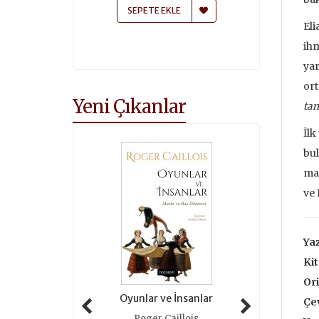
 EKLE
SEPETE EKLE
SEPETE
Eli
ihm
yar
ort
Yeni Çıkanlar
ta
İlk
bul
mad
ve 
Yaz
Kit
Ori
zerin Düşleri
Oyunlar ve İnsanlar
Taze Otl
Çe
ques Rousseau
Roger Caillois
Alain