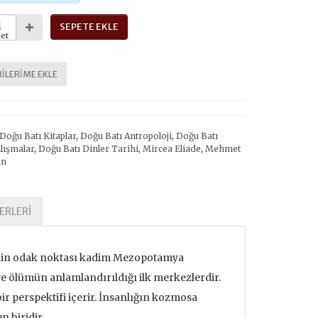
SEPETE EKLE
et
ILERIME EKLE
Doğu Batı Kitaplar
,
Doğu Batı Antropoloji
,
Doğu Batı
alışmalar
,
Doğu Batı Dinler Tarihi
,
Mircea Eliade
,
Mehmet
an
ERLERI
de’nin odak noktası kadim Mezopotamya
 ölümün anlamlandırıldığı ilk merkezlerdir.
ir perspektifi içerir. İnsanlığın kozmosa
n biridir.