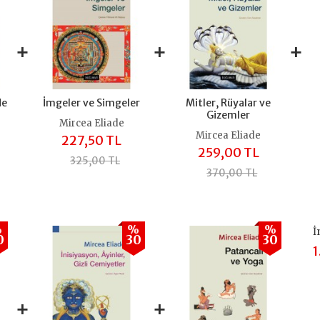
+
+
+
de
İmgeler ve Simgeler
Mitler, Rüyalar ve
Gizemler
Mircea Eliade
Mircea Eliade
227,50 TL
259,00 TL
325,00 TL
370,00 TL
%
%
%
İ
0
30
30
1
+
+