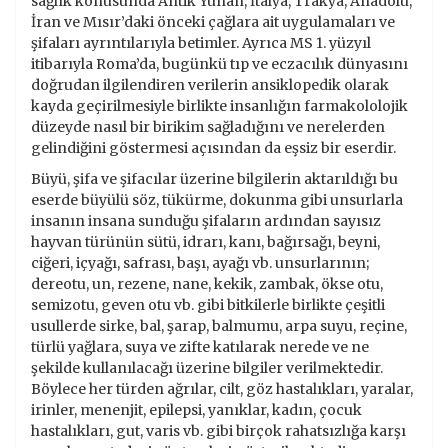
sağlık konusunda Antik Yunan, İtalya, Trakya, Anadolu,
İran ve Mısır’daki önceki çağlara ait uygulamaları ve
şifaları ayrıntılarıyla betimler. Ayrıca MS 1. yüzyıl
itibarıyla Roma’da, bugünkü tıp ve eczacılık dünyasını
doğrudan ilgilendiren verilerin ansiklopedik olarak
kayda geçirilmesiyle birlikte insanlığın farmakololojik
düzeyde nasıl bir birikim sağladığını ve nerelerden
gelindiğini göstermesi açısından da eşsiz bir eserdir.
Büyü, şifa ve şifacılar üzerine bilgilerin aktarıldığı bu
eserde büyülü söz, tükürme, dokunma gibi unsurlarla
insanın insana sunduğu şifaların ardından sayısız
hayvan türünün sütü, idrarı, kanı, bağırsağı, beyni,
ciğeri, içyağı, safrası, başı, ayağı vb. unsurlarının;
dereotu, un, rezene, nane, kekik, zambak, ökse otu,
semizotu, geven otu vb. gibi bitkilerle birlikte çeşitli
usullerde sirke, bal, şarap, balmumu, arpa suyu, reçine,
türlü yağlara, suya ve zifte katılarak nerede ve ne
şekilde kullanılacağı üzerine bilgiler verilmektedir.
Böylece her türden ağrılar, cilt, göz hastalıkları, yaralar,
irinler, menenjit, epilepsi, yanıklar, kadın, çocuk
hastalıkları, gut, varis vb. gibi birçok rahatsızlığa karşı