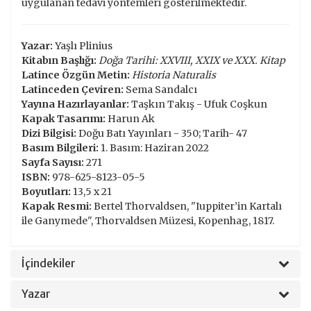
uygulanan tedavi yöntemleri gösterilmektedir.
Yazar:
Yaşlı Plinius
Kitabın Başlığı:
Doğa Tarihi: XXVIII, XXIX ve XXX. Kitap
Latince Özgün Metin:
Historia Naturalis
Latinceden Çeviren:
Sema Sandalcı
Yayına Hazırlayanlar:
Taşkın Takış - Ufuk Coşkun
Kapak Tasarımı:
Harun Ak
Dizi Bilgisi:
Doğu Batı Yayınları - 350; Tarih- 47
Basım Bilgileri:
1. Basım: Haziran 2022
Sayfa Sayısı:
271
ISBN:
978-625-8123-05-5
Boyutları:
13,5 x 21
Kapak Resmi:
Bertel Thorvaldsen, "Iuppiter’in Kartalı
ile Ganymede", Thorvaldsen Müzesi, Kopenhag, 1817.
İçindekiler
Yazar