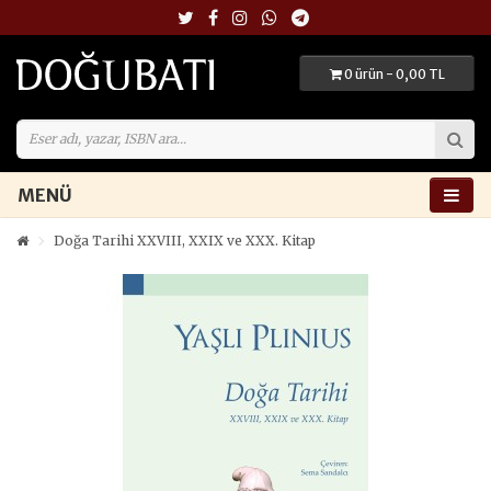
0 ürün - 0,00 TL
MENÜ
Doğa Tarihi XXVIII, XXIX ve XXX. Kitap