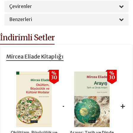
Çevirenler
Benzerleri
İndirimli Setler
Mircea Eliade Kitaplığı
%
%
30
30
+
+
Okültizm, Büyücülük ve
Arayış: Tarih ve Dinde