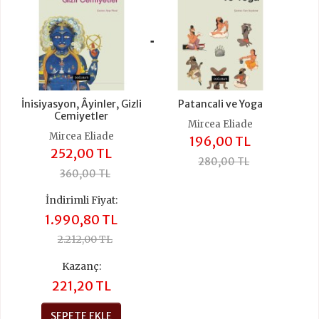
+
İnisiyasyon, Âyinler, Gizli
Patancali ve Yoga
Cemiyetler
Mircea Eliade
Mircea Eliade
196,00 TL
252,00 TL
280,00 TL
360,00 TL
İndirimli Fiyat:
1.990,80 TL
2.212,00 TL
Kazanç:
221,20 TL
SEPETE EKLE