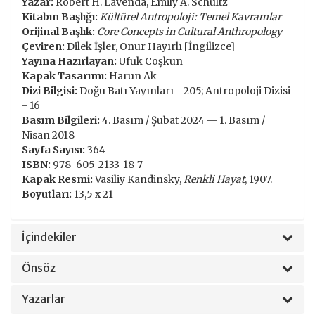
Yazar:
Robert H. Lavenda, Emily A. Schultz
Kitabın Başlığı:
Kültürel Antropoloji: Temel Kavramlar
Orijinal Başlık:
Core Concepts in Cultural Anthropology
Çeviren:
Dilek İşler, Onur Hayırlı [İngilizce]
Yayına Hazırlayan:
Ufuk Coşkun
Kapak Tasarımı:
Harun Ak
Dizi Bilgisi:
Doğu Batı Yayınları - 205; Antropoloji Dizisi
- 16
Basım Bilgileri:
4. Basım / Şubat 2024 — 1. Basım /
Nisan 2018
Sayfa Sayısı:
364
ISBN:
978-605-2133-18-7
Kapak Resmi:
Vasiliy Kandinsky,
Renkli Hayat
, 1907.
Boyutları:
13,5 x 21
İçindekiler
Önsöz
Yazarlar