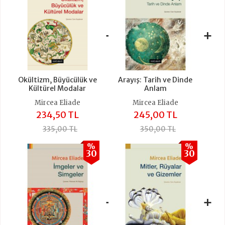
+
+
Okültizm, Büyücülük ve
Arayış: Tarih ve Dinde
Kültürel Modalar
Anlam
Mircea Eliade
Mircea Eliade
234,50 TL
245,00 TL
335,00 TL
350,00 TL
%
%
30
30
+
+