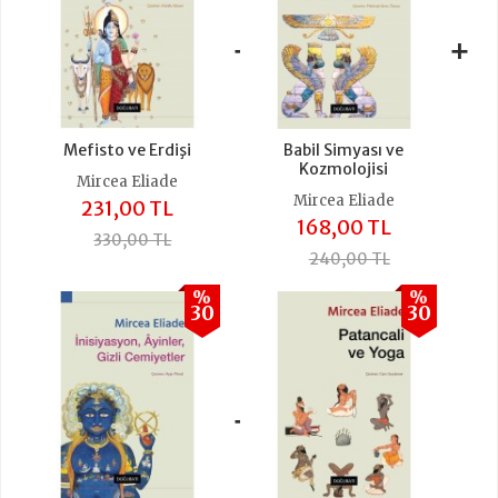
+
+
Mefisto ve Erdişi
Babil Simyası ve
Kozmolojisi
Mircea Eliade
Mircea Eliade
231,00 TL
168,00 TL
330,00 TL
240,00 TL
%
%
30
30
+