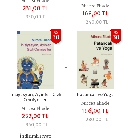
Mircea Eliade
Mircea Eliade
231,00 TL
168,00 TL
330,00 TL
240,00 TL
%
%
30
30
+
İnisiyasyon, Âyinler, Gizli
Patancali ve Yoga
Cemiyetler
Mircea Eliade
Mircea Eliade
196,00 TL
252,00 TL
280,00 TL
360,00 TL
İndirimli Fiyat: