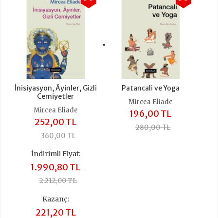
+
İnisiyasyon, Âyinler, Gizli
Patancali ve Yoga
Cemiyetler
Mircea Eliade
Mircea Eliade
196,00 TL
252,00 TL
280,00 TL
360,00 TL
İndirimli Fiyat:
1.990,80 TL
2.212,00 TL
Kazanç:
221,20 TL