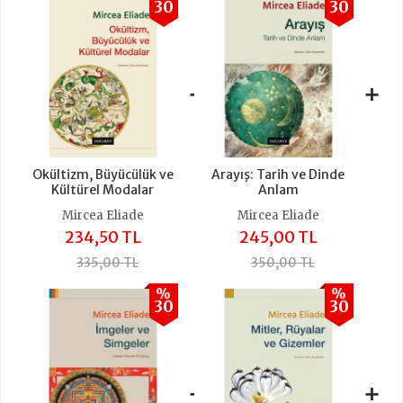
30
30
+
+
Okültizm, Büyücülük ve
Arayış: Tarih ve Dinde
Kültürel Modalar
Anlam
Mircea Eliade
Mircea Eliade
234,50 TL
245,00 TL
335,00 TL
350,00 TL
%
%
30
30
+
+