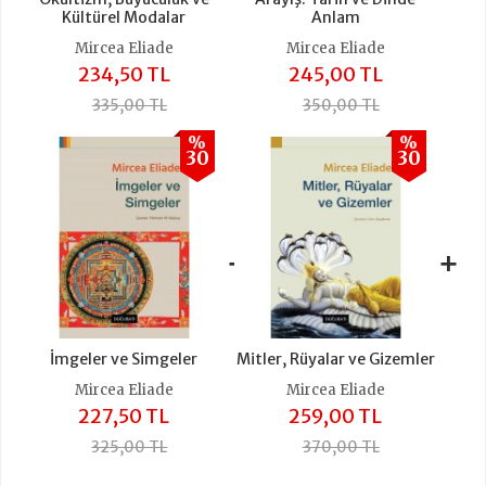
Kültürel Modalar
Anlam
Mircea Eliade
Mircea Eliade
234,50 TL
245,00 TL
335,00 TL
350,00 TL
%
%
30
30
+
+
İmgeler ve Simgeler
Mitler, Rüyalar ve Gizemler
Mircea Eliade
Mircea Eliade
227,50 TL
259,00 TL
325,00 TL
370,00 TL