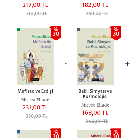
217,00 TL
182,00 TL
310,00 TL
260,00 TL
%
%
30
30
+
+
Mefisto ve Erdişi
Babil Simyası ve
Kozmolojisi
Mircea Eliade
Mircea Eliade
231,00 TL
168,00 TL
330,00 TL
240,00 TL
%
%
30
30