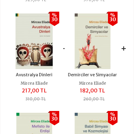
%
%
30
30
+
+
Avustralya Dinleri
Demirciler ve Simyacılar
Mircea Eliade
Mircea Eliade
217,00 TL
182,00 TL
310,00 TL
260,00 TL
%
%
30
30