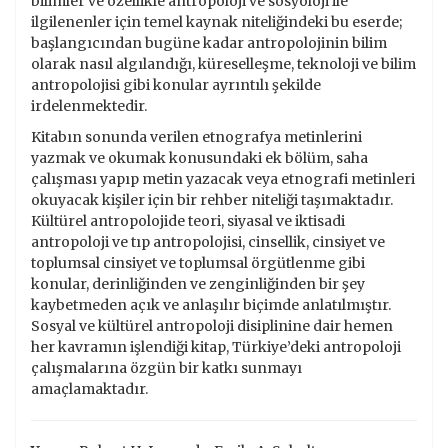
bilimler ve özellikle antropoloji ve sosyoloji ile
ilgilenenler için temel kaynak niteliğindeki bu eserde;
başlangıcından bugüne kadar antropolojinin bilim
olarak nasıl algılandığı, küreselleşme, teknoloji ve bilim
antropolojisi gibi konular ayrıntılı şekilde
irdelenmektedir.
Kitabın sonunda verilen etnografya metinlerini
yazmak ve okumak konusundaki ek bölüm, saha
çalışması yapıp metin yazacak veya etnografi metinleri
okuyacak kişiler için bir rehber niteliği taşımaktadır.
Kültürel antropolojide teori, siyasal ve iktisadi
antropoloji ve tıp antropolojisi, cinsellik, cinsiyet ve
toplumsal cinsiyet ve toplumsal örgütlenme gibi
konular, derinliğinden ve zenginliğinden bir şey
kaybetmeden açık ve anlaşılır biçimde anlatılmıştır.
Sosyal ve kültürel antropoloji disiplinine dair hemen
her kavramın işlendiği kitap, Türkiye’deki antropoloji
çalışmalarına özgün bir katkı sunmayı
amaçlamaktadır.