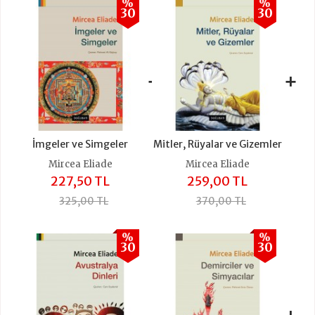
%
%
30
30
+
+
İmgeler ve Simgeler
Mitler, Rüyalar ve Gizemler
Mircea Eliade
Mircea Eliade
227,50 TL
259,00 TL
325,00 TL
370,00 TL
%
%
30
30
+
+