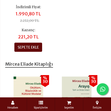
İndirimli Fiyat:
1.990,80 TL
2.212,00 TL
Kazanç:
221,20 TL
SEPETE EKLE
Mircea Eliade Kitaplığı
%
%
30
30
+
+
Hesabım
Siparişlerim
Sepetim
İletişim