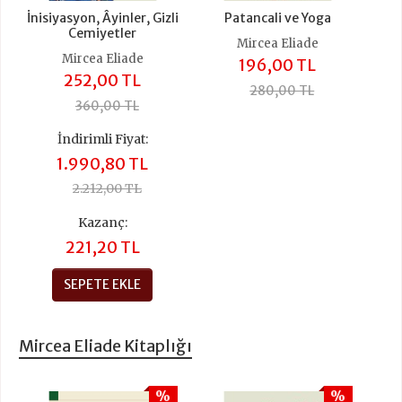
İnisiyasyon, Âyinler, Gizli
Patancali ve Yoga
Cemiyetler
Mircea Eliade
Mircea Eliade
196,00 TL
252,00 TL
280,00 TL
360,00 TL
İndirimli Fiyat:
1.990,80 TL
2.212,00 TL
Kazanç:
221,20 TL
SEPETE EKLE
Mircea Eliade Kitaplığı
%
%