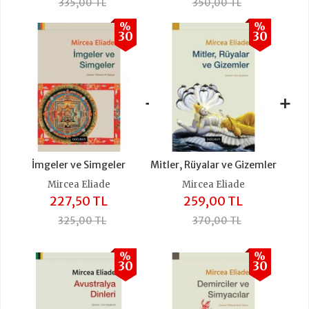
335,00 TL
350,00 TL
%
%
30
30
+
+
İmgeler ve Simgeler
Mitler, Rüyalar ve Gizemler
Mircea Eliade
Mircea Eliade
227,50 TL
259,00 TL
325,00 TL
370,00 TL
%
%
30
30