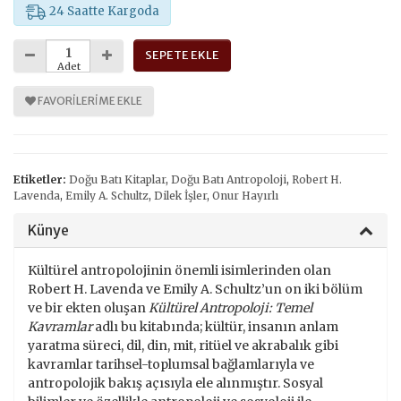
24 Saatte Kargoda
SEPETE EKLE
Adet
FAVORILERIME EKLE
Etiketler:
Doğu Batı Kitaplar
,
Doğu Batı Antropoloji
,
Robert H.
Lavenda
,
Emily A. Schultz
,
Dilek İşler
,
Onur Hayırlı
Künye
Kültürel antropolojinin önemli isimlerinden olan
Robert H. Lavenda ve Emily A. Schultz’un on iki bölüm
ve bir ekten oluşan
Kültürel Antropoloji: Temel
Kavramlar
adlı bu kitabında; kültür, insanın anlam
yaratma süreci, dil, din, mit, ritüel ve akrabalık gibi
kavramlar tarihsel-toplumsal bağlamlarıyla ve
antropolojik bakış açısıyla ele alınmıştır. Sosyal