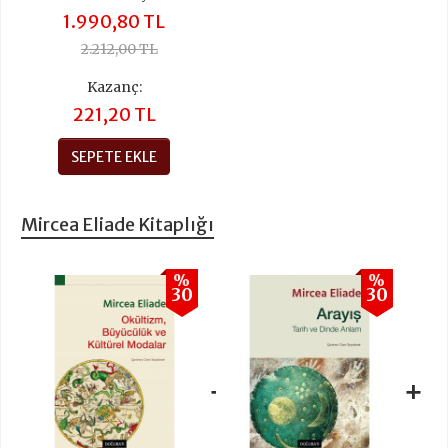
1.990,80 TL
2.212,00 TL
Kazanç:
221,20 TL
SEPETE EKLE
Mircea Eliade Kitaplığı
%
%
30
30
+
+