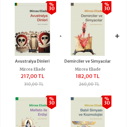
%
%
30
30
+
+
Avustralya Dinleri
Demirciler ve Simyacılar
Mircea Eliade
Mircea Eliade
217,00 TL
182,00 TL
310,00 TL
260,00 TL
%
%
30
30