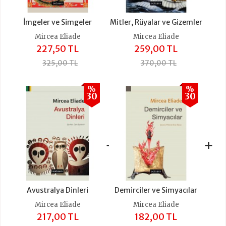
İmgeler ve Simgeler
Mitler, Rüyalar ve Gizemler
Mircea Eliade
Mircea Eliade
227,50 TL
259,00 TL
325,00 TL
370,00 TL
%
%
30
30
+
+
Avustralya Dinleri
Demirciler ve Simyacılar
Mircea Eliade
Mircea Eliade
217,00 TL
182,00 TL