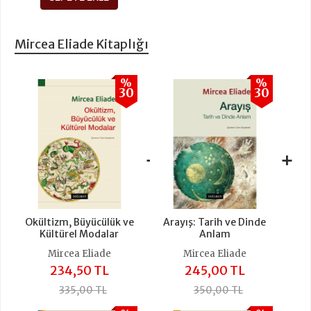
Mircea Eliade Kitaplığı
%
%
30
30
+
+
Okültizm, Büyücülük ve
Arayış: Tarih ve Dinde
Kültürel Modalar
Anlam
Mircea Eliade
Mircea Eliade
234,50 TL
245,00 TL
335,00 TL
350,00 TL