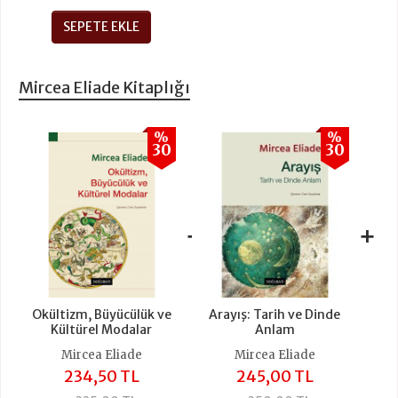
SEPETE EKLE
Mircea Eliade Kitaplığı
%
%
30
30
+
+
Okültizm, Büyücülük ve
Arayış: Tarih ve Dinde
Kültürel Modalar
Anlam
Mircea Eliade
Mircea Eliade
234,50 TL
245,00 TL