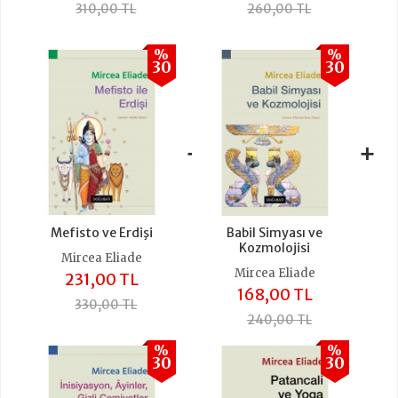
310,00 TL
260,00 TL
%
%
30
30
+
+
Mefisto ve Erdişi
Babil Simyası ve
Kozmolojisi
Mircea Eliade
Mircea Eliade
231,00 TL
168,00 TL
330,00 TL
240,00 TL
%
%
30
30