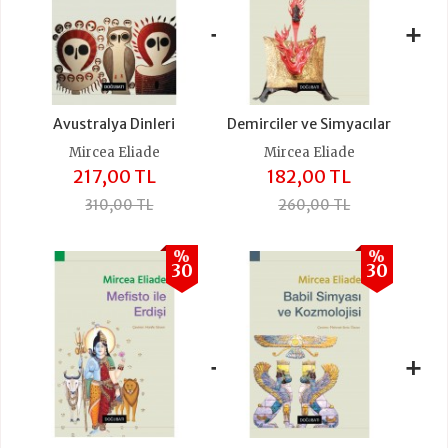
+
+
Avustralya Dinleri
Demirciler ve Simyacılar
Mircea Eliade
Mircea Eliade
217,00 TL
182,00 TL
310,00 TL
260,00 TL
%
%
30
30
+
+