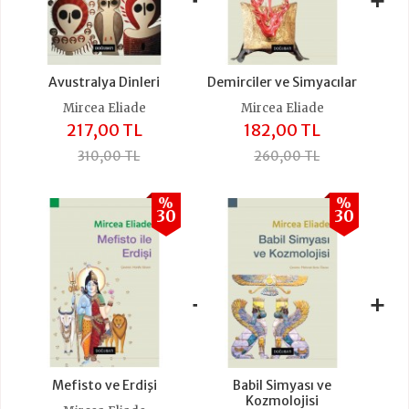
Avustralya Dinleri
Demirciler ve Simyacılar
Mircea Eliade
Mircea Eliade
217,00 TL
182,00 TL
310,00 TL
260,00 TL
%
%
30
30
+
+
Mefisto ve Erdişi
Babil Simyası ve
Kozmolojisi