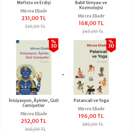
Mefisto ve Erdişi
Babil Simyası ve
Kozmolojisi
Mircea Eliade
Mircea Eliade
231,00 TL
168,00 TL
330,00 TL
240,00 TL
%
%
30
30
+
İnisiyasyon, Âyinler, Gizli
Patancali ve Yoga
Cemiyetler
Mircea Eliade
Mircea Eliade
196,00 TL
252,00 TL
280,00 TL
360,00 TL