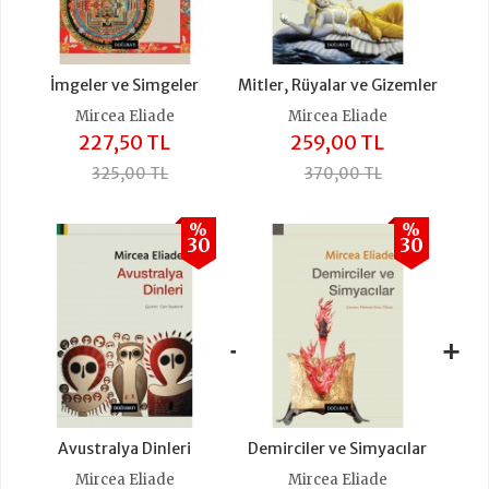
İmgeler ve Simgeler
Mitler, Rüyalar ve Gizemler
Mircea Eliade
Mircea Eliade
227,50 TL
259,00 TL
325,00 TL
370,00 TL
%
%
30
30
+
+
Avustralya Dinleri
Demirciler ve Simyacılar
Mircea Eliade
Mircea Eliade