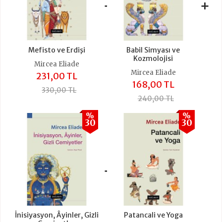
+
+
Mefisto ve Erdişi
Babil Simyası ve
Kozmolojisi
Mircea Eliade
Mircea Eliade
231,00 TL
168,00 TL
330,00 TL
240,00 TL
%
%
30
30
+
İnisiyasyon, Âyinler, Gizli
Patancali ve Yoga