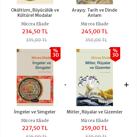
Okültizm, Büyücülük ve
Arayış: Tarih ve Dinde
Kültürel Modalar
Anlam
Mircea Eliade
Mircea Eliade
234,50 TL
245,00 TL
335,00 TL
350,00 TL
%
%
30
30
+
+
İmgeler ve Simgeler
Mitler, Rüyalar ve Gizemler
Mircea Eliade
Mircea Eliade
227,50 TL
259,00 TL
325,00 TL
370,00 TL