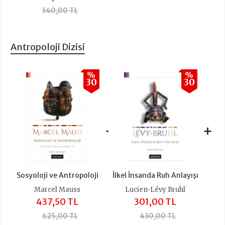
340,00 TL
Antropoloji Dizisi
%
%
30
30
+
+
Sosyoloji ve Antropoloji
İlkel İnsanda Ruh Anlayışı
Marcel Mauss
Lucien-Lévy Bruhl
437,50 TL
301,00 TL
625,00 TL
430,00 TL