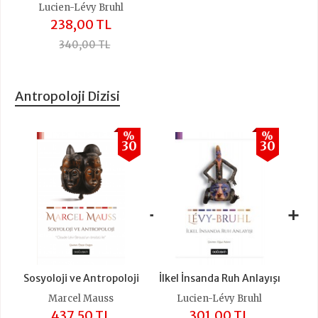
Lucien-Lévy Bruhl
238,00 TL
340,00 TL
Antropoloji Dizisi
%
%
30
30
+
+
Sosyoloji ve Antropoloji
İlkel İnsanda Ruh Anlayışı
Marcel Mauss
Lucien-Lévy Bruhl
437,50 TL
301,00 TL