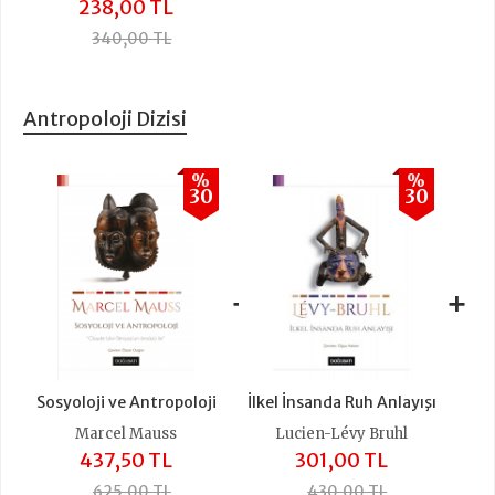
238,00 TL
340,00 TL
Antropoloji Dizisi
%
%
30
30
+
+
Sosyoloji ve Antropoloji
İlkel İnsanda Ruh Anlayışı
Marcel Mauss
Lucien-Lévy Bruhl
437,50 TL
301,00 TL
625,00 TL
430,00 TL