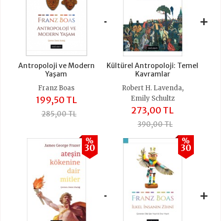
+
+
Antropoloji ve Modern
Kültürel Antropoloji: Temel
Yaşam
Kavramlar
,
Franz Boas
Robert H. Lavenda
199,50 TL
Emily Schultz
273,00 TL
285,00 TL
390,00 TL
%
%
30
30
+
+