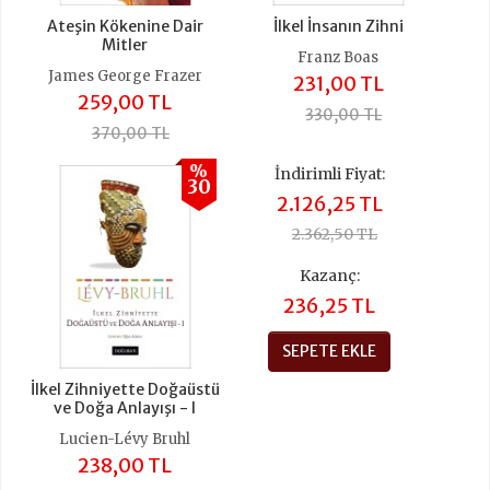
Ateşin Kökenine Dair
İlkel İnsanın Zihni
Mitler
Franz Boas
James George Frazer
231,00 TL
259,00 TL
330,00 TL
370,00 TL
%
İndirimli Fiyat:
30
2.126,25 TL
2.362,50 TL
Kazanç:
236,25 TL
SEPETE EKLE
İlkel Zihniyette Doğaüstü
ve Doğa Anlayışı - I
Lucien-Lévy Bruhl
238,00 TL