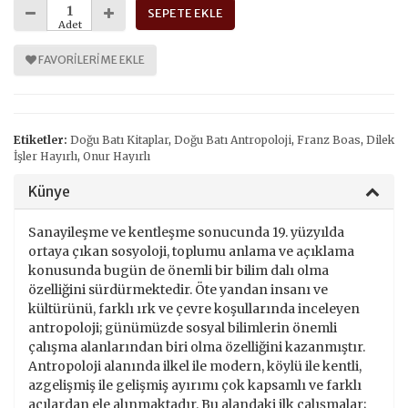
SEPETE EKLE
Adet
FAVORILERIME EKLE
Etiketler:
Doğu Batı Kitaplar
,
Doğu Batı Antropoloji
,
Franz Boas
,
Dilek
İşler Hayırlı
,
Onur Hayırlı
Künye
Sanayileşme ve kentleşme sonucunda 19. yüzyılda
ortaya çıkan sosyoloji, toplumu anlama ve açıklama
konusunda bugün de önemli bir bilim dalı olma
özelliğini sürdürmektedir. Öte yandan insanı ve
kültürünü, farklı ırk ve çevre koşullarında inceleyen
antropoloji; günümüzde sosyal bilimlerin önemli
çalışma alanlarından biri olma özelliğini kazanmıştır.
Antropoloji alanında ilkel ile modern, köylü ile kentli,
azgelişmiş ile gelişmiş ayırımı çok kapsamlı ve farklı
açılardan ele alınmaktadır. Bu alandaki ilk çalışmalar;