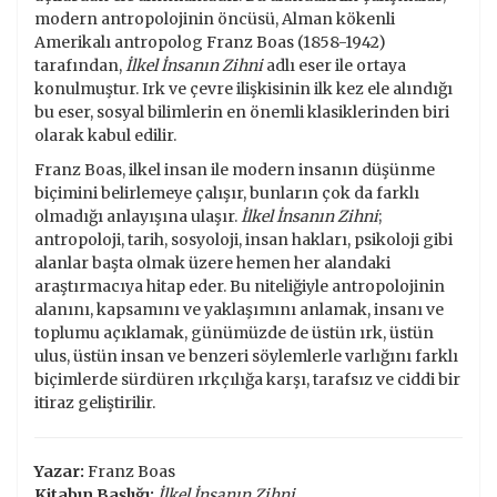
modern antropolojinin öncüsü, Alman kökenli
Amerikalı antropolog Franz Boas (1858-1942)
tarafından,
İlkel İnsanın Zihni
adlı eser ile ortaya
konulmuştur. Irk ve çevre ilişkisinin ilk kez ele alındığı
bu eser, sosyal bilimlerin en önemli klasiklerinden biri
olarak kabul edilir.
Franz Boas, ilkel insan ile modern insanın düşünme
biçimini belirlemeye çalışır, bunların çok da farklı
olmadığı anlayışına ulaşır.
İlkel İnsanın Zihni
;
antropoloji, tarih, sosyoloji, insan hakları, psikoloji gibi
alanlar başta olmak üzere hemen her alandaki
araştırmacıya hitap eder. Bu niteliğiyle antropolojinin
alanını, kapsamını ve yaklaşımını anlamak, insanı ve
toplumu açıklamak, günümüzde de üstün ırk, üstün
ulus, üstün insan ve benzeri söylemlerle varlığını farklı
biçimlerde sürdüren ırkçılığa karşı, tarafsız ve ciddi bir
itiraz geliştirilir.
Yazar:
Franz Boas
Kitabın Başlığı:
İlkel İnsanın Zihni