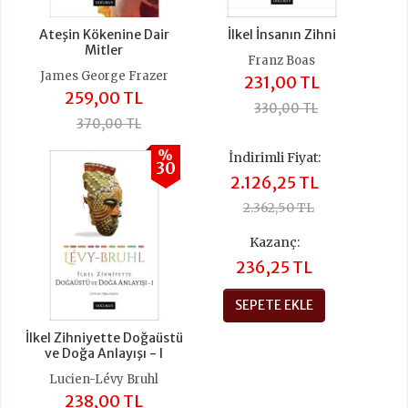
Ateşin Kökenine Dair
İlkel İnsanın Zihni
Mitler
Franz Boas
James George Frazer
231,00 TL
259,00 TL
330,00 TL
370,00 TL
%
İndirimli Fiyat:
30
2.126,25 TL
2.362,50 TL
Kazanç:
236,25 TL
SEPETE EKLE
İlkel Zihniyette Doğaüstü
ve Doğa Anlayışı - I
Lucien-Lévy Bruhl
238,00 TL