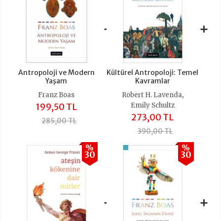
+
+
Antropoloji ve Modern
Kültürel Antropoloji: Temel
Yaşam
Kavramlar
,
Franz Boas
Robert H. Lavenda
199,50 TL
Emily Schultz
273,00 TL
285,00 TL
390,00 TL
%
%
30
30
+
+