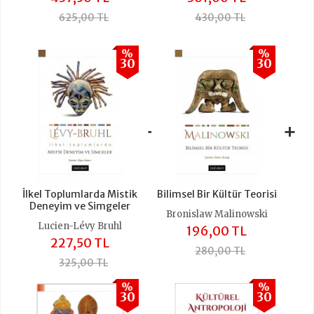
625,00 TL
430,00 TL
%
%
30
30
+
+
İlkel Toplumlarda Mistik
Bilimsel Bir Kültür Teorisi
Deneyim ve Simgeler
Bronislaw Malinowski
Lucien-Lévy Bruhl
196,00 TL
227,50 TL
280,00 TL
325,00 TL
%
%
30
30