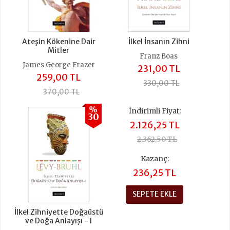
Ateşin Kökenine Dair
İlkel İnsanın Zihni
Mitler
Franz Boas
James George Frazer
231,00 TL
259,00 TL
330,00 TL
370,00 TL
%
İndirimli Fiyat:
30
2.126,25 TL
2.362,50 TL
Kazanç:
236,25 TL
SEPETE EKLE
İlkel Zihniyette Doğaüstü
ve Doğa Anlayışı - I