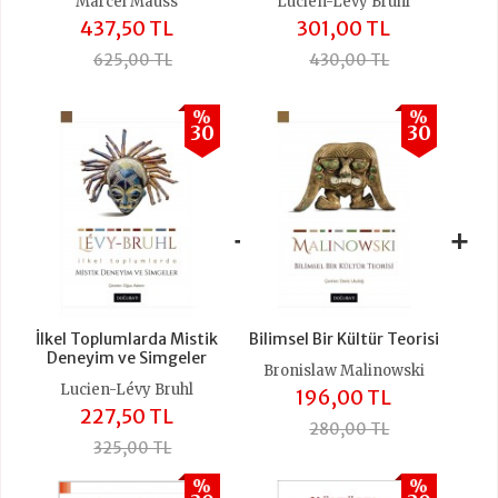
Marcel Mauss
Lucien-Lévy Bruhl
437,50 TL
301,00 TL
625,00 TL
430,00 TL
%
%
30
30
+
+
İlkel Toplumlarda Mistik
Bilimsel Bir Kültür Teorisi
Deneyim ve Simgeler
Bronislaw Malinowski
Lucien-Lévy Bruhl
196,00 TL
227,50 TL
280,00 TL
325,00 TL
%
%