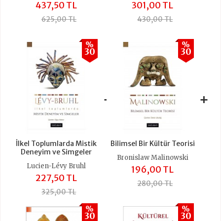
437,50 TL
301,00 TL
625,00 TL
430,00 TL
%
%
30
30
+
+
İlkel Toplumlarda Mistik
Bilimsel Bir Kültür Teorisi
Deneyim ve Simgeler
Bronislaw Malinowski
Lucien-Lévy Bruhl
196,00 TL
227,50 TL
280,00 TL
325,00 TL
%
%
30
30