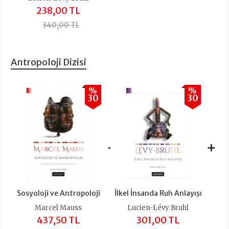
238,00 TL
340,00 TL
Antropoloji Dizisi
%
%
30
30
+
+
Sosyoloji ve Antropoloji
İlkel İnsanda Ruh Anlayışı
Marcel Mauss
Lucien-Lévy Bruhl
437,50 TL
301,00 TL