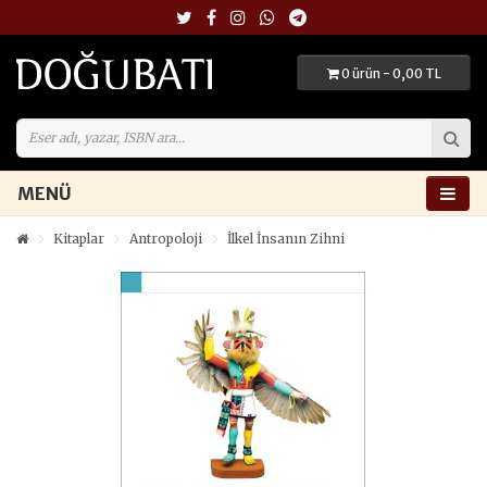
0 ürün - 0,00 TL
MENÜ
Kitaplar
Antropoloji
İlkel İnsanın Zihni