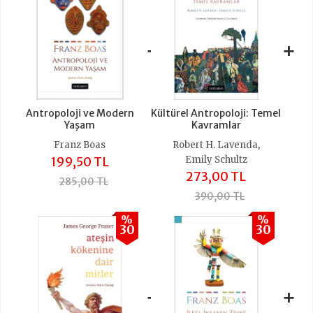
+
+
Antropoloji ve Modern
Kültürel Antropoloji: Temel
Yaşam
Kavramlar
,
Franz Boas
Robert H. Lavenda
199,50 TL
Emily Schultz
273,00 TL
285,00 TL
390,00 TL
%
%
30
30
+
+