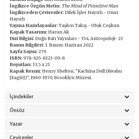
İngilizce Özgün Metin:
The Mind of Primitive Man
İngilizceden Çevirenler:
Dilek İşler Hayırlı - Onur
Hayırlı
Yayına Hazırlayanlar:
Taşkın Takış - Ufuk Coşkun
Kapak Tasarımı:
Harun Ak
Dizi Bilgisi:
Doğu Batı Yayınları - 354; Antropoloji- 23
Basım Bilgileri:
1. Basım: Haziran 2022
Sayfa Sayısı:
279
ISBN:
978-625-8123-09-8
Boyutları:
13,5 x 21
Kapak Resmi:
Henry Shelton, "Kachina Doll (Kwahu
[Eagle])", 1960-1970, Brooklyn Müzesi.
İçindekiler
Önsöz
Yazar
Çevirenler