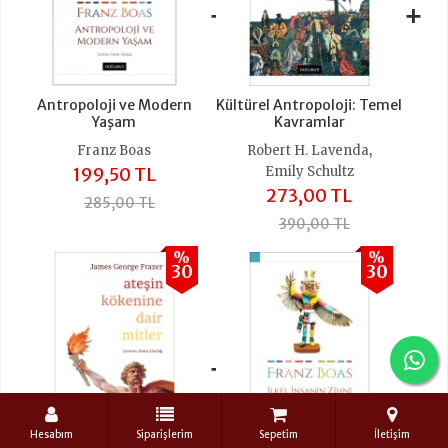
+
+
Antropoloji ve Modern
Kültürel Antropoloji: Temel
Yaşam
Kavramlar
,
Franz Boas
Robert H. Lavenda
199,50 TL
Emily Schultz
273,00 TL
285,00 TL
390,00 TL
%
%
30
30
+
+
Hesabım
Siparişlerim
Sepetim
İletişim