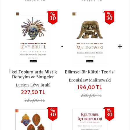
%
%
30
30
+
+
İlkel Toplumlarda Mistik
Bilimsel Bir Kültür Teorisi
Deneyim ve Simgeler
Bronislaw Malinowski
Lucien-Lévy Bruhl
196,00 TL
227,50 TL
280,00 TL
325,00 TL
%
%
30
30