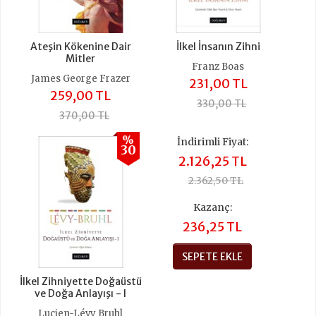
Ateşin Kökenine Dair
İlkel İnsanın Zihni
Mitler
Franz Boas
James George Frazer
231,00 TL
259,00 TL
330,00 TL
370,00 TL
%
İndirimli Fiyat:
30
2.126,25 TL
2.362,50 TL
Kazanç:
236,25 TL
SEPETE EKLE
İlkel Zihniyette Doğaüstü
ve Doğa Anlayışı - I
Lucien-Lévy Bruhl