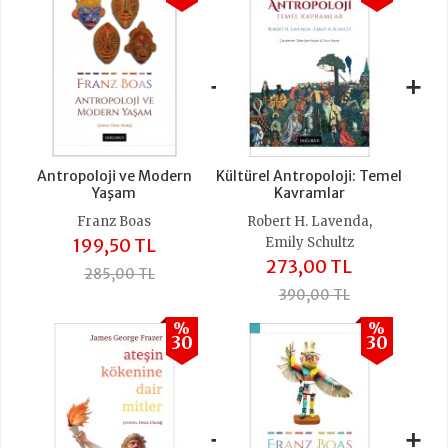
+
+
Antropoloji ve Modern
Kültürel Antropoloji: Temel
Yaşam
Kavramlar
,
Franz Boas
Robert H. Lavenda
199,50 TL
Emily Schultz
273,00 TL
285,00 TL
390,00 TL
%
%
30
30
+
+