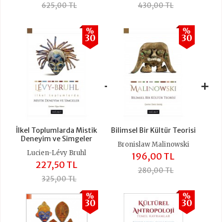
625,00 TL
430,00 TL
%
%
30
30
+
+
İlkel Toplumlarda Mistik
Bilimsel Bir Kültür Teorisi
Deneyim ve Simgeler
Bronislaw Malinowski
Lucien-Lévy Bruhl
196,00 TL
227,50 TL
280,00 TL
325,00 TL
%
%
30
30