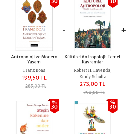
30
30
+
+
Antropoloji ve Modern
Kültürel Antropoloji: Temel
Yaşam
Kavramlar
,
Franz Boas
Robert H. Lavenda
199,50 TL
Emily Schultz
273,00 TL
285,00 TL
390,00 TL
%
%
30
30