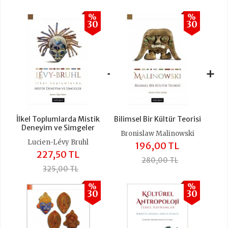
%
%
30
30
+
+
İlkel Toplumlarda Mistik
Bilimsel Bir Kültür Teorisi
Deneyim ve Simgeler
Bronislaw Malinowski
Lucien-Lévy Bruhl
196,00 TL
227,50 TL
280,00 TL
325,00 TL
%
%
30
30