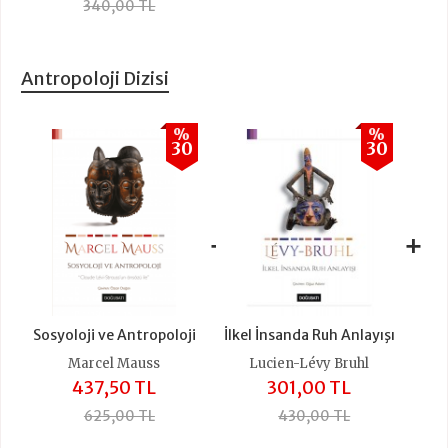
340,00 TL
Antropoloji Dizisi
%
%
30
30
+
+
Sosyoloji ve Antropoloji
İlkel İnsanda Ruh Anlayışı
Marcel Mauss
Lucien-Lévy Bruhl
437,50 TL
301,00 TL
625,00 TL
430,00 TL