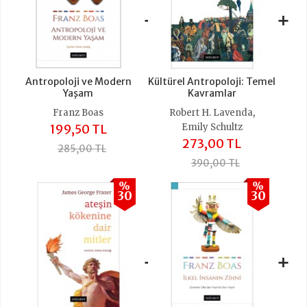
+
+
Antropoloji ve Modern
Kültürel Antropoloji: Temel
Yaşam
Kavramlar
,
Franz Boas
Robert H. Lavenda
199,50 TL
Emily Schultz
273,00 TL
285,00 TL
390,00 TL
%
%
30
30
+
+