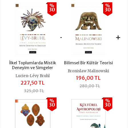
%
%
30
30
+
+
İlkel Toplumlarda Mistik
Bilimsel Bir Kültür Teorisi
Deneyim ve Simgeler
Bronislaw Malinowski
Lucien-Lévy Bruhl
196,00 TL
227,50 TL
280,00 TL
325,00 TL
%
%
30
30