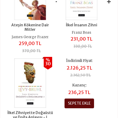
+
+
Ateşin Kökenine Dair
İlkel İnsanın Zihni
Mitler
Franz Boas
James George Frazer
231,00 TL
259,00 TL
330,00 TL
370,00 TL
%
İndirimli Fiyat:
30
2.126,25 TL
2.362,50 TL
Kazanç:
236,25 TL
SEPETE EKLE
İlkel Zihniyette Doğaüstü
ve Doğa Anlayışı - I