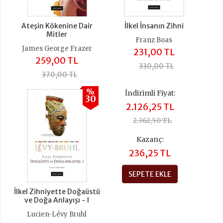
Ateşin Kökenine Dair
İlkel İnsanın Zihni
Mitler
Franz Boas
James George Frazer
231,00 TL
259,00 TL
330,00 TL
370,00 TL
%
İndirimli Fiyat:
30
2.126,25 TL
2.362,50 TL
Kazanç:
236,25 TL
SEPETE EKLE
İlkel Zihniyette Doğaüstü
ve Doğa Anlayışı - I
Lucien-Lévy Bruhl