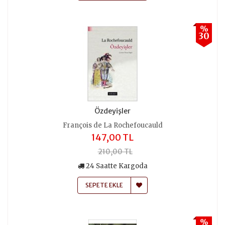
%
30
Özdeyişler
François de La Rochefoucauld
147,00 TL
210,00 TL
24 Saatte Kargoda
SEPETE EKLE
%