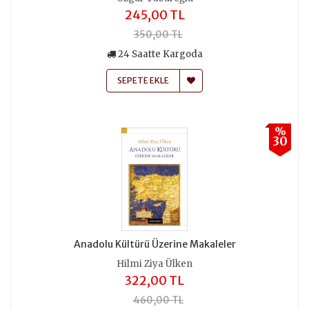
245,00 TL
350,00 TL
24 Saatte Kargoda
SEPETE EKLE
%
30
Anadolu Kültürü Üzerine Makaleler
Hilmi Ziya Ülken
322,00 TL
460,00 TL