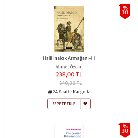
%
30
Halil İnalcık Armağanı-III
Ahmet Özcan
238,00 TL
340,00 TL
24 Saatte Kargoda
SEPETE EKLE
%
30