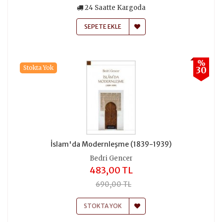
24 Saatte Kargoda
SEPETE EKLE
%
Stokta Yok
30
İslam'da Modernleşme (1839-1939)
Bedri Gencer
483,00 TL
690,00 TL
STOKTA YOK