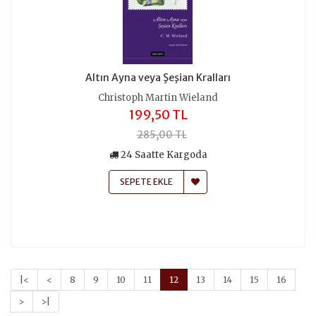
Altın Ayna veya Şeşian Kralları
Christoph Martin Wieland
199,50 TL
285,00 TL
24 Saatte Kargoda
SEPETE EKLE
|<
<
8
9
10
11
12
13
14
15
16
>
>|