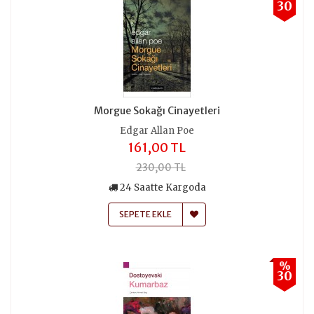
30
Morgue Sokağı Cinayetleri
Edgar Allan Poe
161,00 TL
230,00 TL
24 Saatte Kargoda
SEPETE EKLE
%
30