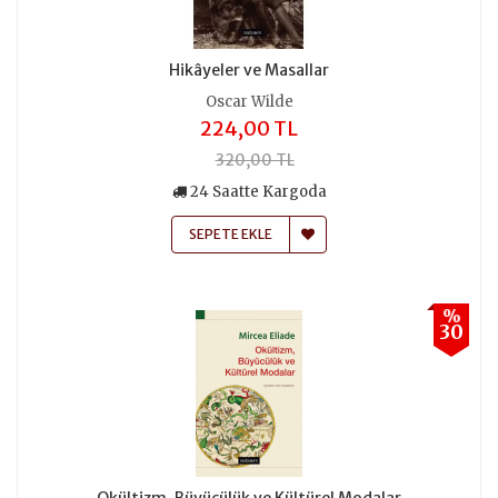
Hikâyeler ve Masallar
Oscar Wilde
224,00 TL
320,00 TL
24 Saatte Kargoda
SEPETE EKLE
%
30
Okültizm, Büyücülük ve Kültürel Modalar