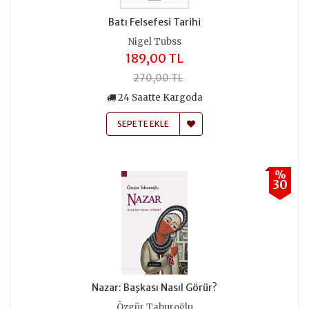
Batı Felsefesi Tarihi
Nigel Tubss
189,00 TL
270,00 TL
24 Saatte Kargoda
SEPETE EKLE
%
30
Nazar: Başkası Nasıl Görür?
Özgür Taburoğlu