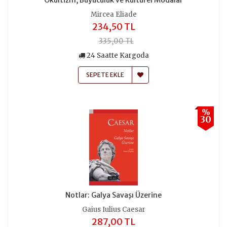
Mircea Eliade
234,50 TL
335,00 TL
24 Saatte Kargoda
SEPETE EKLE
%
30
Notlar: Galya Savaşı Üzerine
Gaius Iulius Caesar
287,00 TL