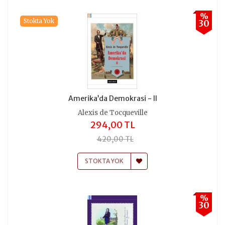
%
Stokta Yok
30
Amerika’da Demokrasi - II
Alexis de Tocqueville
294,00 TL
420,00 TL
STOKTA YOK
%
30