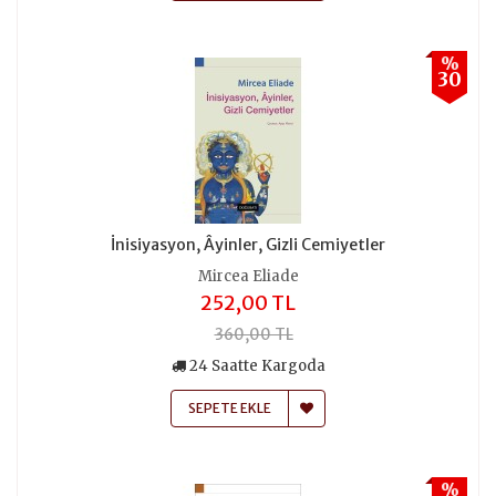
%
30
İnisiyasyon, Âyinler, Gizli Cemiyetler
Mircea Eliade
252,00 TL
360,00 TL
24 Saatte Kargoda
SEPETE EKLE
%