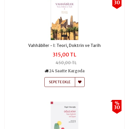
30
Vahhâbîler - I: Teori, Doktrin ve Tarih
315,00 TL
450,00 TL
24 Saatte Kargoda
SEPETE EKLE
%
30