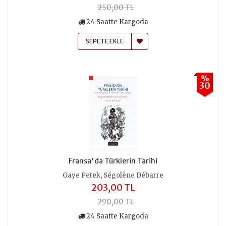
250,00 TL
24 Saatte Kargoda
SEPETE EKLE
%
30
Fransa'da Türklerin Tarihi
,
Gaye Petek
Ségolène Débarre
203,00 TL
290,00 TL
24 Saatte Kargoda