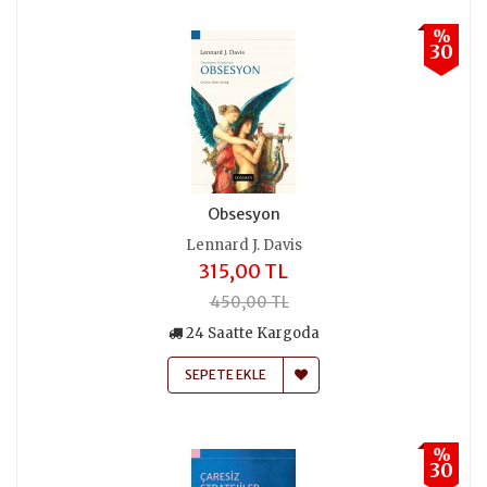
%
30
Obsesyon
Lennard J. Davis
315,00 TL
450,00 TL
24 Saatte Kargoda
SEPETE EKLE
%
30