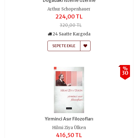
Doğadaki İsteme Üzerine
Arthur Schopenhauer
224,00 TL
320,00 TL
24 Saatte Kargoda
SEPETE EKLE
%
30
Yirminci Asır Filozofları
Hilmi Ziya Ülken
416,50 TL