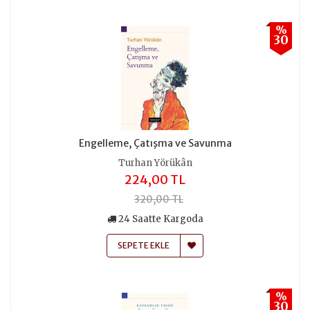
%
30
Engelleme, Çatışma ve Savunma
Turhan Yörükân
224,00 TL
320,00 TL
24 Saatte Kargoda
SEPETE EKLE
%
30