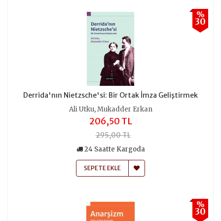
%
30
Derrida'nın Nietzsche'si: Bir Ortak İmza Geliştirmek
,
Ali Utku
Mukadder Erkan
206,50 TL
295,00 TL
24 Saatte Kargoda
SEPETE EKLE
%
30