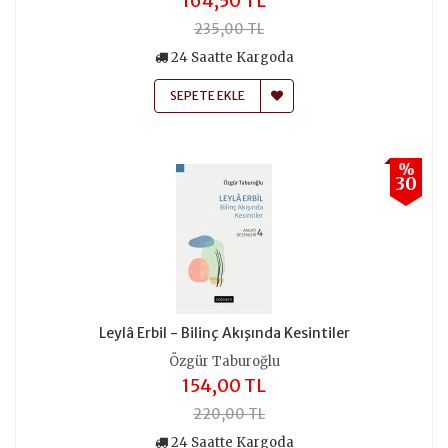
164,50 TL
235,00 TL
24 Saatte Kargoda
SEPETE EKLE
%
30
Leylâ Erbil - Bilinç Akışında Kesintiler
Özgür Taburoğlu
154,00 TL
220,00 TL
24 Saatte Kargoda