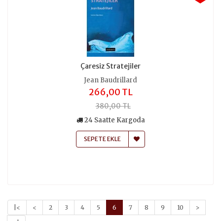
Çaresiz Stratejiler
Jean Baudrillard
266,00 TL
380,00 TL
24 Saatte Kargoda
SEPETE EKLE
|<
<
2
3
4
5
6
7
8
9
10
>