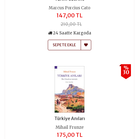
Marcus Porcius Cato
147,00 TL
210,00 TL
24 Saatte Kargoda
SEPETE EKLE
%
30
Türkiye Anıları
Mihail Frunze
175,00 TL