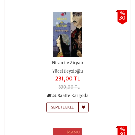
%
30
Niran ile Ziryab
Yücel Feyzioğlu
231,00 TL
330,00 TL
24 Saatte Kargoda
SEPETE EKLE
%
30