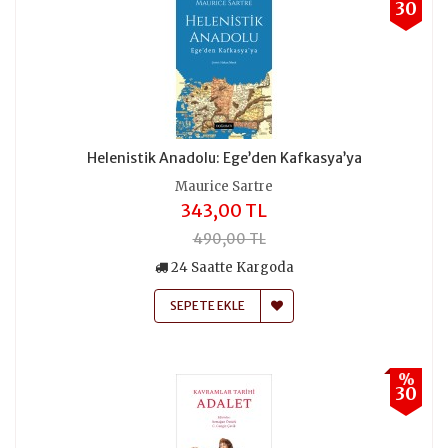
30
Helenistik Anadolu: Ege’den Kafkasya’ya
Maurice Sartre
343,00 TL
490,00 TL
24 Saatte Kargoda
SEPETE EKLE
%
30