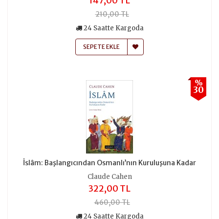
147,00 TL
210,00 TL
24 Saatte Kargoda
SEPETE EKLE
%
30
İslâm: Başlangıcından Osmanlı’nın Kuruluşuna Kadar
Claude Cahen
322,00 TL
460,00 TL
24 Saatte Kargoda