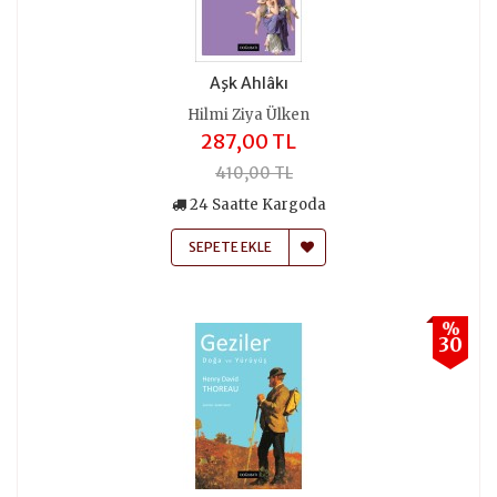
Aşk Ahlâkı
Hilmi Ziya Ülken
287,00 TL
410,00 TL
24 Saatte Kargoda
SEPETE EKLE
%
30