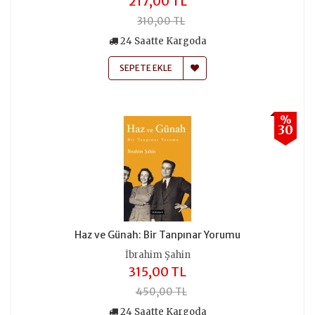
217,00 TL
310,00 TL
24 Saatte Kargoda
SEPETE EKLE
%
30
Haz ve Günah: Bir Tanpınar Yorumu
İbrahim Şahin
315,00 TL
450,00 TL
24 Saatte Kargoda