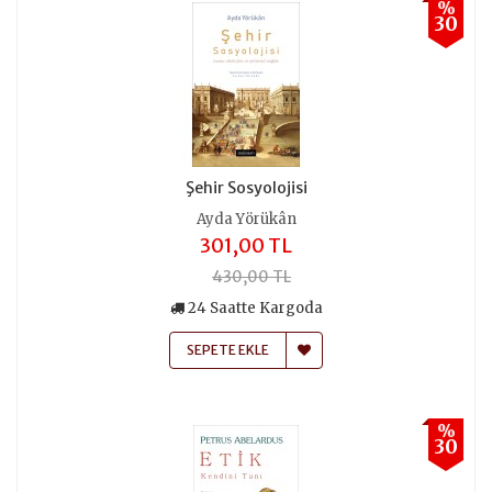
%
30
Şehir Sosyolojisi
Ayda Yörükân
301,00 TL
430,00 TL
24 Saatte Kargoda
SEPETE EKLE
%
30