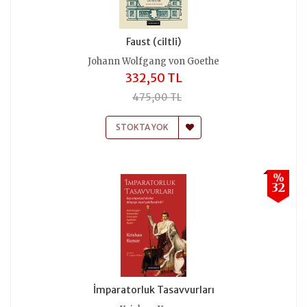
Faust (ciltli)
Johann Wolfgang von Goethe
332,50 TL
475,00 TL
STOKTA YOK
%
32
İmparatorluk Tasavvurları