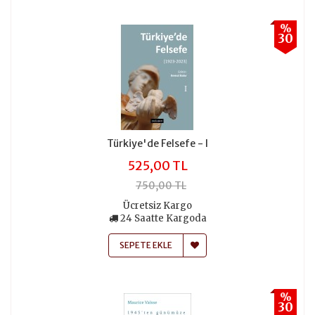
%
30
Türkiye'de Felsefe - I
525,00 TL
750,00 TL
Ücretsiz Kargo
24 Saatte Kargoda
SEPETE EKLE
%
30