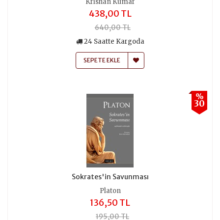
Krishan Kumar
438,00 TL
640,00 TL
24 Saatte Kargoda
SEPETE EKLE
%
30
Sokrates'in Savunması
Platon
136,50 TL
195,00 TL