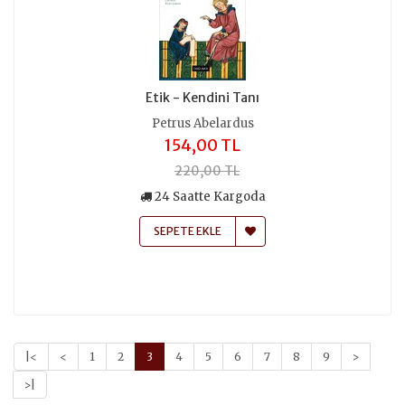
Etik - Kendini Tanı
Petrus Abelardus
154,00 TL
220,00 TL
24 Saatte Kargoda
SEPETE EKLE
|<
<
1
2
3
4
5
6
7
8
9
>
>|