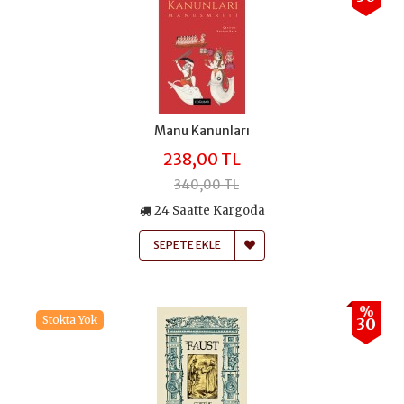
Manu Kanunları
238,00 TL
340,00 TL
24 Saatte Kargoda
SEPETE EKLE
%
Stokta Yok
30