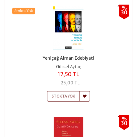
%
Stokta Yok
30
Yeniçağ Alman Edebiyati
Gürsel Aytaç
17,50 TL
25,00 TL
STOKTA YOK
%
30