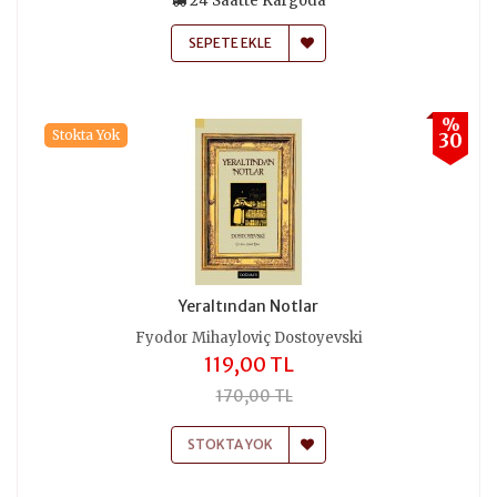
24 Saatte Kargoda
SEPETE EKLE
%
Stokta Yok
30
Yeraltından Notlar
Fyodor Mihayloviç Dostoyevski
119,00 TL
170,00 TL
STOKTA YOK