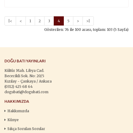
|<
<
1
2
3
4
5
>
>|
Gösterilen: 76 ile 100 arası, toplam: 103 (5 Sayfa)
DOĞU BATI YAYINLARI
Kültür Mah. Libya Cad.
Becerikli Sok. No: 20/5
Kızılay - Çankaya / Ankara
(0312) 425 68 64
dogubati@dogubati.com
HAKKIMIZDA
Hakkımızda
Künye
Sıkça Sorulan Sorular