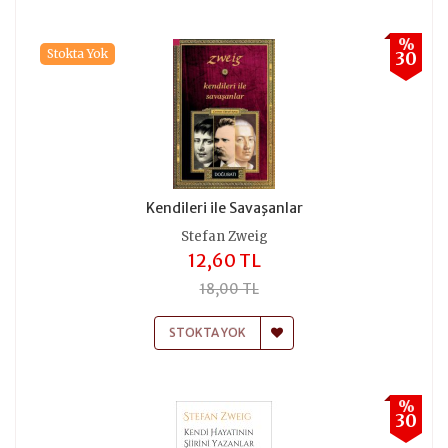
%
Stokta Yok
30
Kendileri ile Savaşanlar
Stefan Zweig
12,60 TL
18,00 TL
STOKTA YOK
%
30