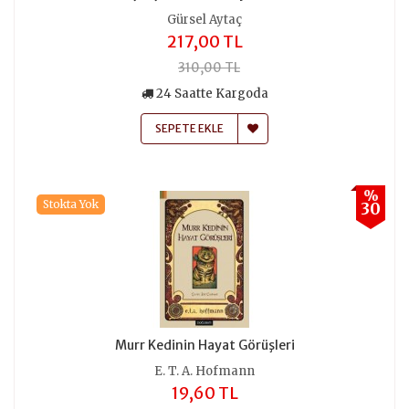
Gürsel Aytaç
217,00 TL
310,00 TL
24 Saatte Kargoda
SEPETE EKLE
%
Stokta Yok
30
Murr Kedinin Hayat Görüşleri
E. T. A. Hofmann
19,60 TL