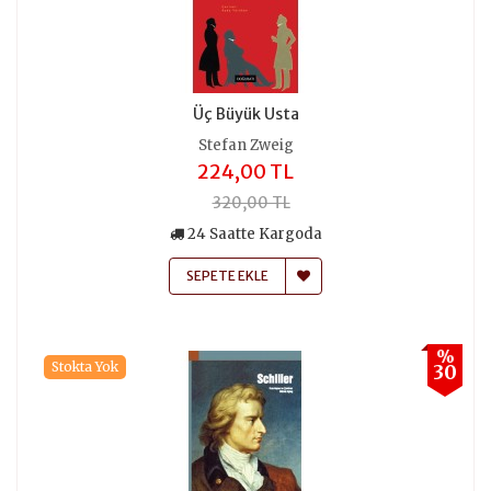
Üç Büyük Usta
Stefan Zweig
224,00 TL
320,00 TL
24 Saatte Kargoda
SEPETE EKLE
%
Stokta Yok
30