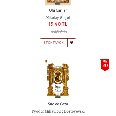
Ölü Canlar
Nikolay Gogol
15,40 TL
22,00 TL
STOKTA YOK
%
30
Suç ve Ceza
Fyodor Mihayloviç Dostoyevski