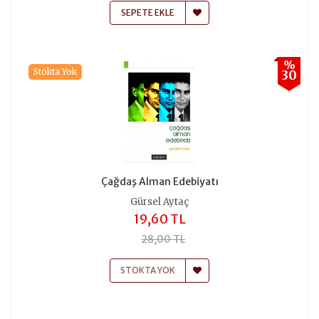
SEPETE EKLE
%
Stokta Yok
30
Çağdaş Alman Edebiyatı
Gürsel Aytaç
19,60 TL
28,00 TL
STOKTA YOK