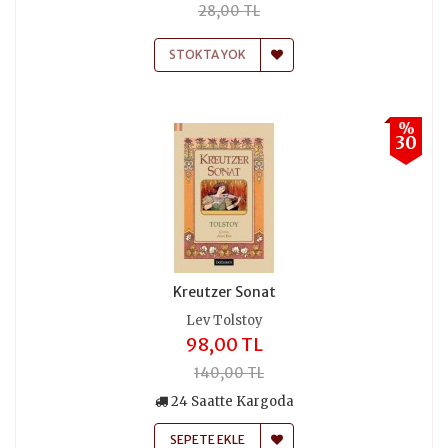
28,00 TL
STOKTA YOK
%
30
Kreutzer Sonat
Lev Tolstoy
98,00 TL
140,00 TL
24 Saatte Kargoda
SEPETE EKLE