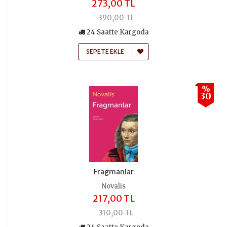
273,00 TL
390,00 TL
24 Saatte Kargoda
SEPETE EKLE
%
30
Fragmanlar
Novalis
217,00 TL
310,00 TL