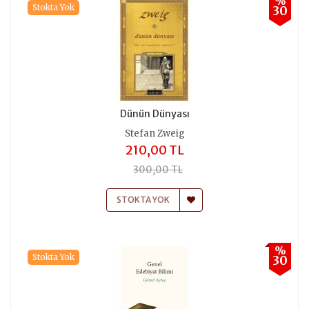
%
Stokta Yok
30
Dünün Dünyası
Stefan Zweig
210,00 TL
300,00 TL
STOKTA YOK
%
Stokta Yok
30