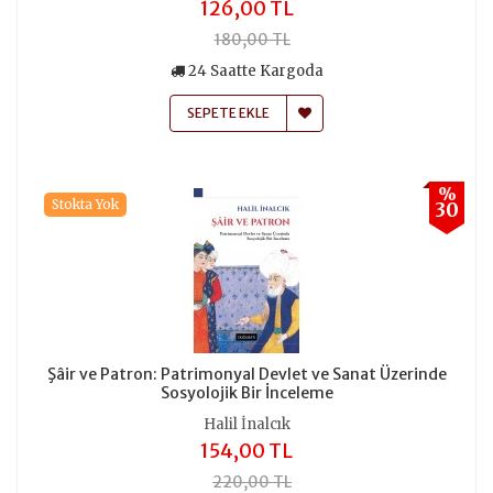
126,00 TL
180,00 TL
24 Saatte Kargoda
SEPETE EKLE
%
Stokta Yok
30
Şâir ve Patron: Patrimonyal Devlet ve Sanat Üzerinde
Sosyolojik Bir İnceleme
Halil İnalcık
154,00 TL
220,00 TL