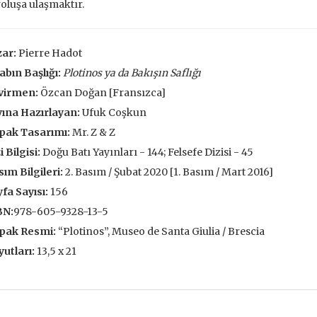
oluşa ulaşmaktır.
François
,00 TL
196,00 TL
105,
,00 TL
280,00 TL
150
ar:
Pierre Hadot
tte Kargoda
24 Saatte Kargoda
24 Saat
abın Başlığı:
Plotinos ya da Bakışın Saflığı
virmen:
Özcan Doğan [Fransızca]
 EKLE
SEPETE EKLE
SEPETE 
ına Hazırlayan:
Ufuk Coşkun
pak Tasarımı:
Mr. Z & Z
i Bilgisi:
Doğu Batı Yayınları - 144; Felsefe Dizisi - 45
ım Bilgileri:
2. Basım / Şubat 2020 [1. Basım / Mart 2016]
fa Sayısı:
156
BN:
978-605-9328-13-5
pak Resmi:
“Plotinos”, Museo de Santa Giulia / Brescia
utları:
13,5 x 21