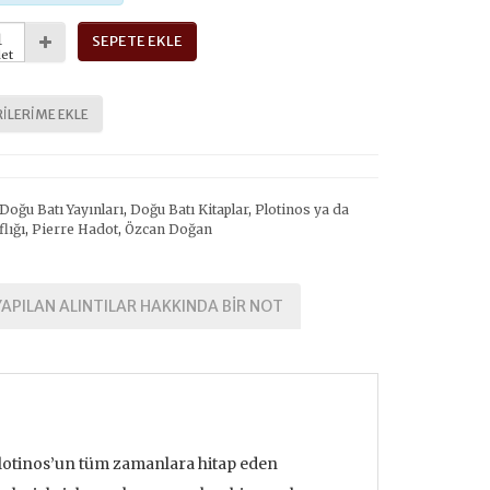
SEPETE EKLE
et
ILERIME EKLE
Doğu Batı Yayınları
,
Doğu Batı Kitaplar
,
Plotinos ya da
flığı
,
Pierre Hadot
,
Özcan Doğan
APILAN ALINTILAR HAKKINDA BİR NOT
Plotinos’un tüm zamanlara hitap eden