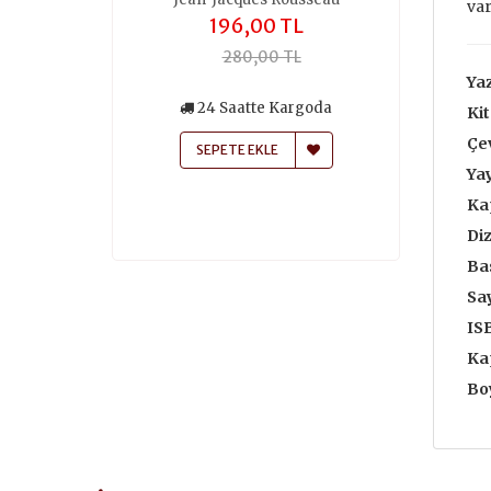
var
,00 TL
196,00 TL
259
50,00 TL
280,00 TL
370
Yaz
siz Kargo
24 Saatte Kargoda
24 Saa
Kit
atte Kargoda
Çe
SEPETE EKLE
SEPETE
 EKLE
Yay
Ka
Diz
Bas
Say
IS
Ka
Boy