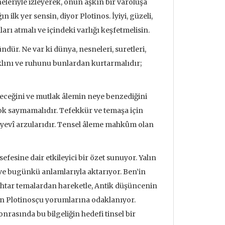
heleriyle izleyerek, onun aşkın bir varoluşa
ilk yer sensin, diyor Plotinos. İyiyi, güzeli,
rı atmalı ve içindeki varlığı keşfetmelisin.
r. Ne var ki dünya, nesneleri, suretleri,
 aklını ve ruhunu bunlardan kurtarmalıdır;
eceğini ve mutlak âlemin neye benzediğini
ok saymamalıdır. Tefekkür ve temaşa için
dünyevî arzularıdır. Tensel âleme mahkûm olan
fesine dair etkileyici bir özet sunuyor. Yalın
i ve bugünkü anlamlarıyla aktarıyor. Ben’in
anahtar temalardan hareketle, Antik düşüncenin
nın Plotinosçu yorumlarına odaklanıyor.
udrillard'ın
Metafizik Üzerine Söylev &
Deprem ve
onrasında bu bilgeliğin hedefi tinsel bir
nden Bakmak
Monadoloji
Mehmet