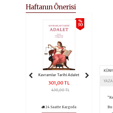
Haftanın Önerisi
%
%
30
30
KÜNY
ar Tarihi Adalet
Kavramlar Tarihi Özgürlük
YAZA
01,00 TL
392,00 TL
430,00 TL
560,00 TL
“Ke
Bu 
Saatte Kargoda
24 Saatte Kargoda