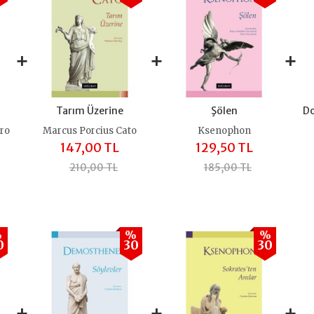
+
+
+
Tarım Üzerine
Şölen
Do
rro
Marcus Porcius Cato
Ksenophon
147,00 TL
129,50 TL
210,00 TL
185,00 TL
%
%
%
0
30
30
+
+
+