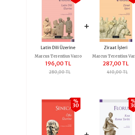
+
+
Latin Dili Üzerine
Ziraat İşleri
Marcus Terentius Varro
Marcus Terentius Va
196,00 TL
287,00 TL
280,00 TL
410,00 TL
%
30
3
+
+