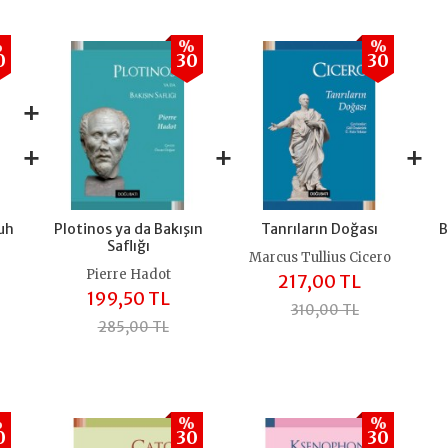
%
%
%
0
30
30
+
+
+
+
uh
Plotinos ya da Bakışın
Tanrıların Doğası
B
Saflığı
Marcus Tullius Cicero
Pierre Hadot
217,00 TL
199,50 TL
310,00 TL
285,00 TL
%
%
%
0
30
30