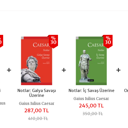
%
%
%
0
30
30
+
+
+
i
Notlar: Galya Savaşı
Notlar: İç Savaş Üzerine
On
Üzerine
Gaius Iulius Caesar
nus
Gaius Iulius Caesar
245,00 TL
287,00 TL
350,00 TL
410,00 TL