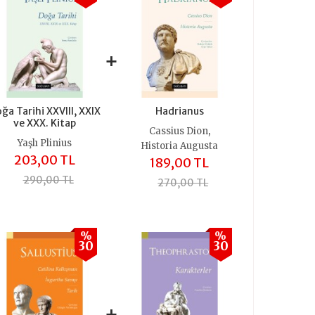
+
ğa Tarihi XXVIII, XXIX
Hadrianus
ve XXX. Kitap
,
Cassius Dion
Yaşlı Plinius
Historia Augusta
203,00 TL
189,00 TL
290,00 TL
270,00 TL
%
%
30
30
+