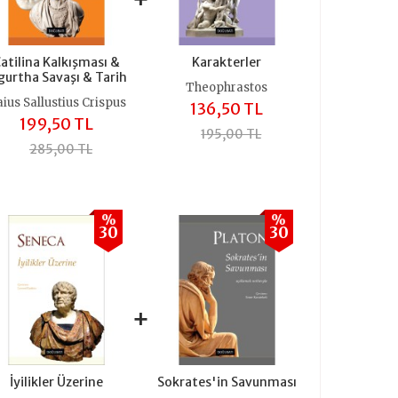
atilina Kalkışması &
Karakterler
gurtha Savaşı & Tarih
Theophrastos
ius Sallustius Crispus
136,50 TL
199,50 TL
195,00 TL
285,00 TL
%
%
30
30
+
İyilikler Üzerine
Sokrates'in Savunması