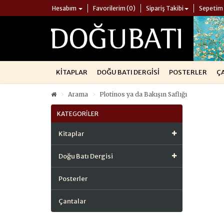
Hesabım
Favorilerim (0)
Sipariş Takibi
Sepetim
KITAPLAR
DOĞU BATI DERGISI
POSTERLER
Ç
Arama
Plotinos ya da Bakışın Saflığı
KATEGORILER
Kitaplar
Doğu Batı Dergisi
Posterler
Çantalar