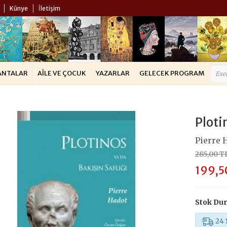
Künye
İletişim
ANTALAR
AILE VE ÇOCUK
YAZARLAR
GELECEK PROGRAM
Ploti
Pierre 
285,00 T
199,5
Stok Du
24 