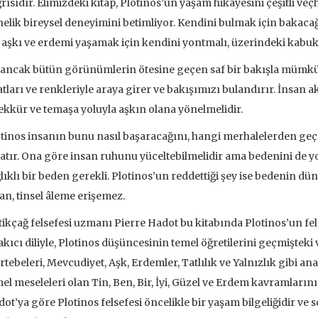
rısıdır. Elimizdeki kitap, Plotinos’un yaşam hikâyesini çeşitli veç
elik bireysel deneyimini betimliyor. Kendini bulmak için bakacağın 
 aşkı ve erdemi yaşamak için kendini yontmalı, üzerindeki kabukla
ancak bütün görünümlerin ötesine geçen saf bir bakışla mümkündü
atları ve renkleriyle araya girer ve bakışımızı bulandırır. İnsan
ekkür ve temaşa yoluyla aşkın olana yönelmelidir.
tinos insanın bunu nasıl başaracağını, hangi merhalelerden geç
atır. Ona göre insan ruhunu yüceltebilmelidir ama bedenini de y
lıklı bir beden gerekli. Plotinos’un reddettiği şey ise bedenin 
an, tinsel âleme erişemez.
ikçağ felsefesi uzmanı Pierre Hadot bu kitabında Plotinos’un felse
akıcı diliyle, Plotinos düşüncesinin temel öğretilerini geçmiştek
tebeleri, Mevcudiyet, Aşk, Erdemler, Tatlılık ve Yalnızlık gibi 
el meseleleri olan Tin, Ben, Bir, İyi, Güzel ve Erdem kavramları
ve İnsanlar
Taze Otlar Üzerine
Dünyaya Ba
ot’ya göre Plotinos felsefesi öncelikle bir yaşam bilgeliğidir ve s
Penceresi
Caillois
Alain Corbin