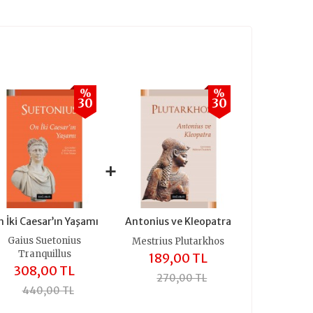
%
%
30
30
+
 İki Caesar’ın Yaşamı
Antonius ve Kleopatra
Gaius Suetonius
Mestrius Plutarkhos
Tranquillus
189,00 TL
308,00 TL
270,00 TL
440,00 TL