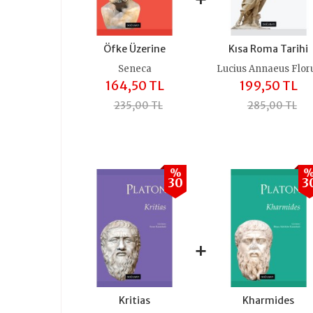
Öfke Üzerine
Kısa Roma Tarihi
Seneca
Lucius Annaeus Flor
164,50 TL
199,50 TL
235,00 TL
285,00 TL
%
30
3
+
+
Kritias
Kharmides