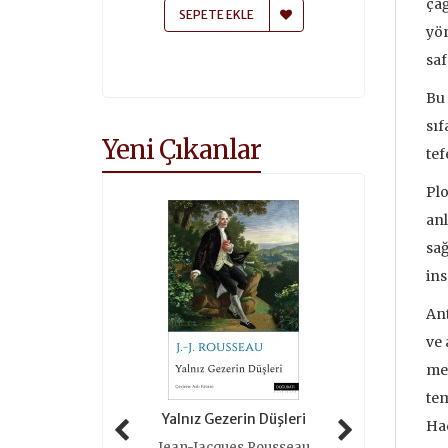
çağ
ETE EKLE
SEPETE EKLE
yön
saf
Bu 
sıf
Yeni Çıkanlar
tef
Plo
anl
sağ
ins
Ant
ve 
mer
tem
 Tarihi (ciltli)
Yalnız Gezerin Düşleri
Oyunlar 
Had
as Grimal
Jean-Jacques Rousseau
Roger 