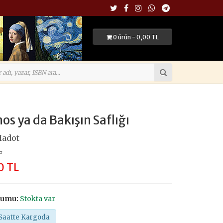
0 ürün - 0,00 TL
nos ya da Bakışın Saflığı
Hadot
L
0 TL
rumu:
Stokta var
Saatte Kargoda