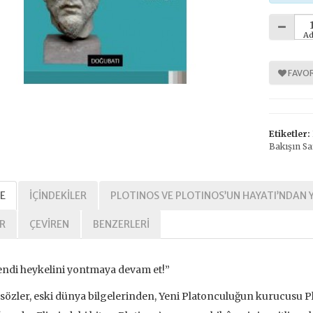
Ad
FAVOR
Etiketler:
Bakışın Sa
E
İÇINDEKILER
PLOTINOS VE PLOTINOS’UN HAYATI’NDAN Y
R
ÇEVIREN
BENZERLERI
ndi heykelini yontmaya devam et!”
sözler, eski dünya bilgelerinden, Yeni Platonculuğun kurucusu 