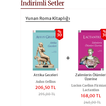
İndirimli Setler
Yunan Roma Kitaplığı
%
30
3
+
Attika Geceleri
Zalimlerin Ölümler
Üzerine
Aulus Gellius
Lucius Caelius Firmia
206,50 TL
Lactantius
295,00 TL
168,00 TL
240,00 TL