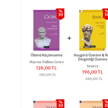
%
30
3
+
Ölümü Küçümseme
Hoşgörü Üzerine & R
Dinginliği Üzerine
Marcus Tullius Cicero
Seneca
126,00 TL
196,00 TL
180,00 TL
280,00 TL
%
30
3