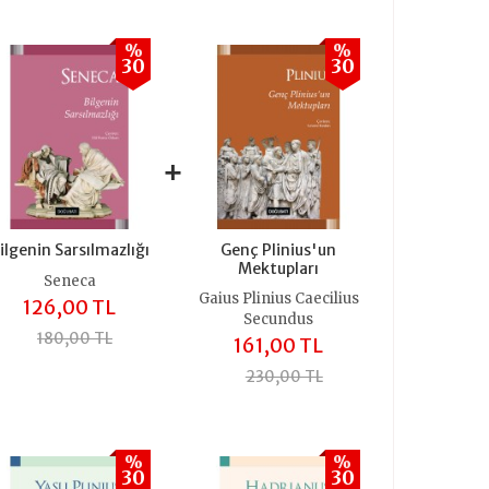
%
%
30
30
+
ilgenin Sarsılmazlığı
Genç Plinius'un
Mektupları
Seneca
Gaius Plinius Caecilius
126,00 TL
Secundus
180,00 TL
161,00 TL
230,00 TL
%
%
30
30