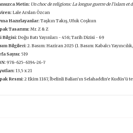
ansızca Metin:
Un choc de religions:
La longue guerre de l’islam et 
François L’Yvonnet
Gottfried Wi
,00 TL
105,00 TL
147,
viren:
Lale Arslan Özcan
,00 TL
150,00 TL
210
ına Hazırlayanlar:
Taşkın Takış, Ufuk Coşkun
pak Tasarımı:
Mr. Z & Z
tte Kargoda
24 Saatte Kargoda
24 Saat
i Bilgisi:
Doğu Batı Yayınları - 458; Tarih Dizisi - 69
 EKLE
SEPETE EKLE
SEPETE 
ım Bilgileri:
2. Basım: Haziran 2025 (1. Basım: Kabalcı Yayıncılık,
fa Sayısı:
519
BN:
978-625-6194-26-7
utları:
13,5 x 21
pak Resmi:
2 Ekim 1187, İbelinli Balian’ın Selahaddin’e Kudüs’ü te