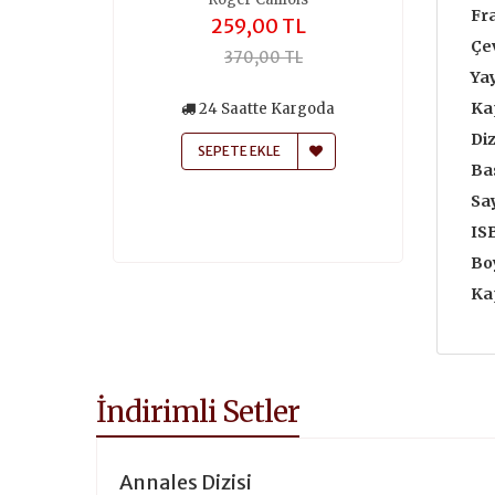
Fr
,00 TL
259,00 TL
196
Çe
0,00 TL
370,00 TL
280
Yay
Ka
atte Kargoda
24 Saatte Kargoda
24 Saa
Diz
 EKLE
SEPETE EKLE
SEPETE
Bas
Say
IS
Boy
Ka
İndirimli Setler
Annales Dizisi