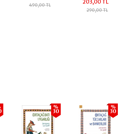
203,00 TL
490,00 TL
290,00 TL
%
%
%
0
30
30