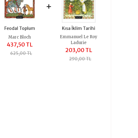
+
Feodal Toplum
Kısa İklim Tarihi
Emmanuel Le Roy
Marc Bloch
Ladurie
437,50 TL
203,00 TL
625,00 TL
290,00 TL