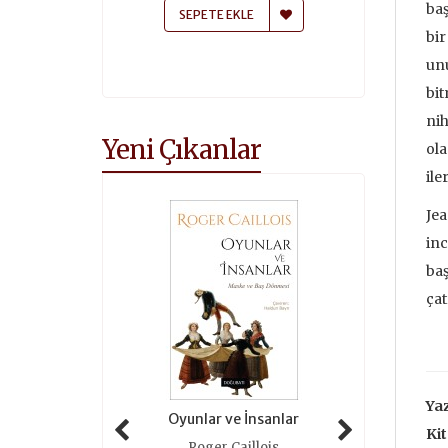
baş
E EKLE
SEPETE EKLE
bir
unu
bit
nih
Yeni Çıkanlar
ola
ile
Jea
inc
baş
çat
Yaz
zerin Düşleri
Oyunlar ve İnsanlar
Taze Otl
Kit
ques Rousseau
Roger Caillois
Alain