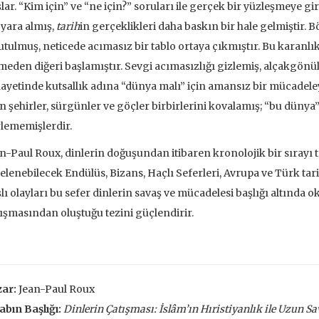
lar. “Kim için” ve “ne için?” soruları ile gerçek bir yüzleşmeye giri
 yara almış,
tarih
in gerçeklikleri daha baskın bir hale gelmiştir. Bö
tulmuş, neticede acımasız bir tablo ortaya çıkmıştır. Bu karanlık
meden diğeri başlamıştır. Sevgi acımasızlığı gizlemiş, alçakgönü
ayetinde kutsallık adına “dünya malı” için amansız bir mücadeleye 
n şehirler, sürgünler ve göçler birbirlerini kovalamış; “bu dünya”
rlememişlerdir.
n-Paul Roux, dinlerin doğuşundan itibaren kronolojik bir sırayı ta
elenebilecek Endülüs, Bizans, Haçlı Seferleri, Avrupa ve Türk tarih
lı olayları bu sefer dinlerin savaş ve mücadelesi başlığı altında ok
ışmasından oluştuğu tezini güçlendirir.
ar:
Jean-Paul Roux
ar Üzerine
Dünyaya Baudrillard'ın
Metafizik Üz
abın Başlığı:
Dinlerin Çatışması:
İslâm’ın Hıristiyanlık ile Uzun S
Penceresinden Bakmak
Mona
 Corbin