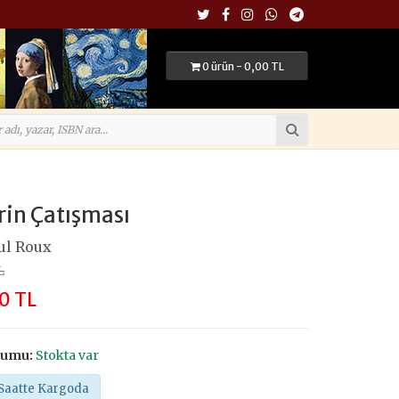
0 ürün - 0,00 TL
rin Çatışması
ul Roux
L
0 TL
rumu:
Stokta var
Saatte Kargoda