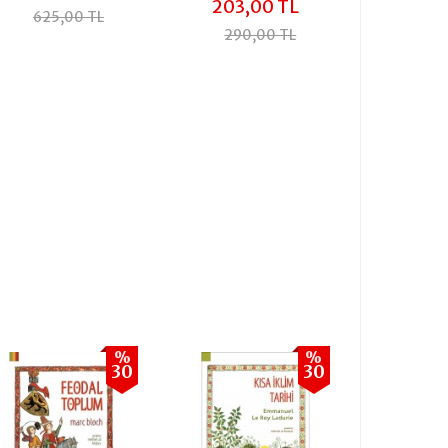
203,00 TL
625,00 TL
290,00 TL
%
%
30
30