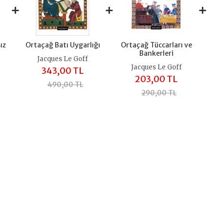
+
+
+
ız
Ortaçağ Batı Uygarlığı
Ortaçağ Tüccarları ve
Bankerleri
Jacques Le Goff
Jacques Le Goff
343,00 TL
203,00 TL
490,00 TL
290,00 TL