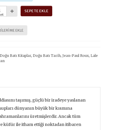
SEPETE EKLE
et
ILERIME EKLE
Doğu Batı Kitaplar
,
Doğu Batı Tarih
,
Jean-Paul Roux
,
Lale
can
ddiasını taşımış, güçlü bir iradeye yaslanan
ensupları dünyanın büyük bir kısmına
 kahramanlarını üretmişlerdir. Ancak tüm
ve küfür ile itham ettiği noktadan itibaren