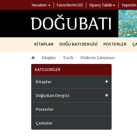
Hesabım
Favorilerim (0)
Sipariş Takibi
Sepetim
KITAPLAR
DOĞU BATI DERGISI
POSTERLER
Ç
Kitaplar
Tarih
Dinlerin Çatışması
KATEGORILER
Kitaplar
Doğu Batı Dergisi
Posterler
Çantalar