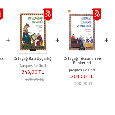
%
%
%
0
30
30
+
+
+
ız
Ortaçağ Batı Uygarlığı
Ortaçağ Tüccarları ve
Bankerleri
Jacques Le Goff
Jacques Le Goff
343,00 TL
203,00 TL
490,00 TL
290,00 TL