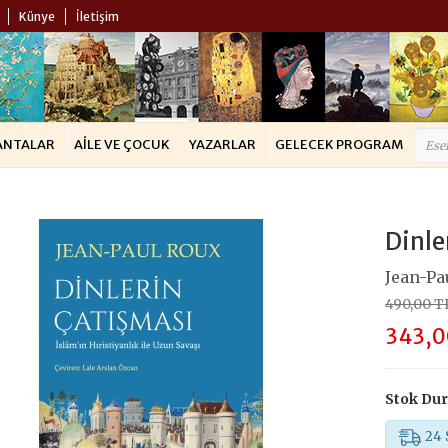
Künye
İletişim
ANTALAR
AILE VE ÇOCUK
YAZARLAR
GELECEK PROGRAM
Dinle
Jean-Pa
490,00 T
343,0
Stok Du
24 