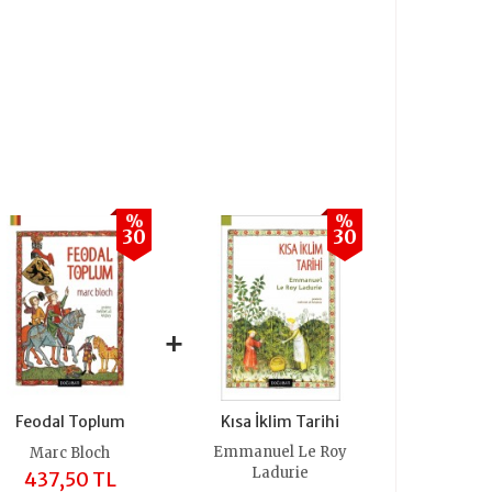
%
%
30
30
+
Feodal Toplum
Kısa İklim Tarihi
Emmanuel Le Roy
Marc Bloch
Ladurie
437,50 TL