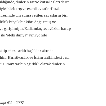
ldiğinde, dinlerin saf ve kutsal özleri derin
ylelikle barış ve esenlik vaatleri hızla
 resimde din adına verilen savaşların biri
llülük büyük bir kibri doğurmuş ve
girişilmiştir. Katliamlar, tecavüzler, harap
 ile “öteki dünya” aynı yönde
kip eder. Farklı başlıklar altında
ini, Hıristiyanlık ve İslâm tarihindeki belli
ur. Roux tarihin ağırlıklı olarak dinlerin
erine Söylev &
Deprem ve Felsefe
En Esk
avaşı
622 - 2007
doloji
Mehmet Aydın
Jean B