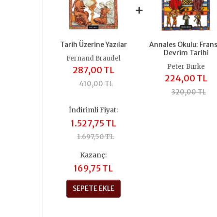
+
Tarih Üzerine Yazılar
Annales Okulu: Frans
Devrim Tarihi
Fernand Braudel
Peter Burke
287,00 TL
224,00 TL
410,00 TL
320,00 TL
İndirimli Fiyat:
1.527,75 TL
1.697,50 TL
Kazanç:
169,75 TL
SEPETE EKLE