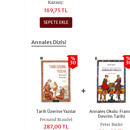
Kazanç:
169,75 TL
SEPETE EKLE
Annales Dizisi
%
30
3
+
Tarih Üzerine Yazılar
Annales Okulu: Frans
Devrim Tarihi
Fernand Braudel
Peter Burke
287,00 TL