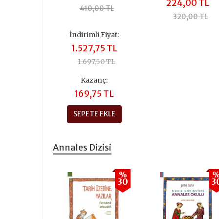
224,00 TL
410,00 TL
320,00 TL
İndirimli Fiyat:
1.527,75 TL
1.697,50 TL
Kazanç:
169,75 TL
SEPETE EKLE
Annales Dizisi
%
30
3