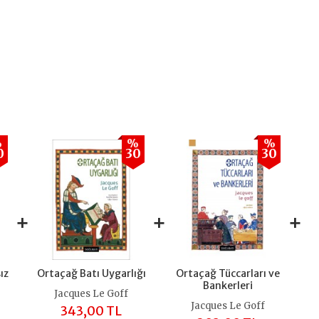
%
%
%
0
30
30
+
+
+
ız
Ortaçağ Batı Uygarlığı
Ortaçağ Tüccarları ve
Bankerleri
Jacques Le Goff
Jacques Le Goff
343,00 TL