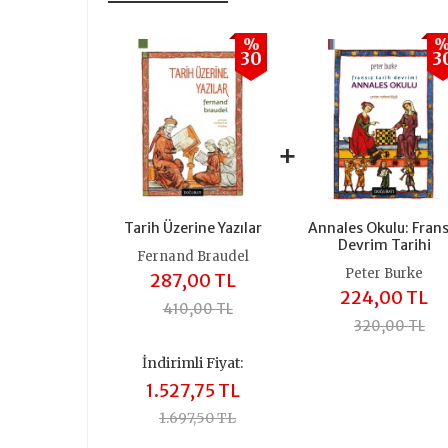
%
30
3
+
Tarih Üzerine Yazılar
Annales Okulu: Frans
Devrim Tarihi
Fernand Braudel
Peter Burke
287,00 TL
224,00 TL
410,00 TL
320,00 TL
İndirimli Fiyat:
1.527,75 TL
1.697,50 TL