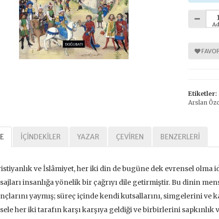
Ad
FAVOR
Etiketler:
Arslan Öz
E
İÇINDEKILER
YAZAR
ÇEVIREN
BENZERLERI
istiyanlık ve İslâmiyet, her iki din de bugüne dek evrensel olma i
ajları insanlığa yönelik bir çağrıyı dile getirmiştir. Bu dinin m
nçlarını yaymış; süreç içinde kendi kutsallarını, simgelerini ve
ele her iki tarafın karşı karşıya geldiği ve birbirlerini sapkınlık 