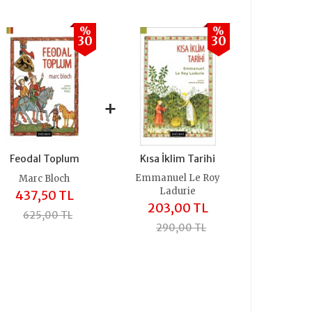
%
%
30
30
+
Feodal Toplum
Kısa İklim Tarihi
Emmanuel Le Roy
Marc Bloch
Ladurie
437,50 TL
203,00 TL
625,00 TL
290,00 TL