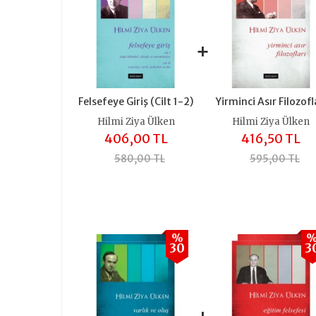
+
Felsefeye Giriş (Cilt 1-2)
Yirminci Asır Filozofl
Hilmi Ziya Ülken
Hilmi Ziya Ülken
406,00 TL
416,50 TL
580,00 TL
595,00 TL
%
30
3
+