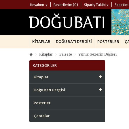
Hesabım
Favorilerim (0)
Sipariş Takibi
Sepetim
KITAPLAR
DOĞU BATI DERGISI
POSTERLER
Ç
Kitaplar
Felsefe
Yalnız Gezerin Düşleri
KATEGORILER
Kitaplar
Doğu Batı Dergisi
Posterler
Çantalar