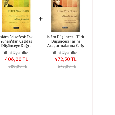
+
İslâm Felsefesi: Eski
İslâm Düşüncesi: Türk
Yunan’dan Çağdaş
Düşüncesi Tarihi
Düşünceye Doğru
Araştırmalarına Giriş
Hilmi Ziya Ülken
Hilmi Ziya Ülken
406,00 TL
472,50 TL
580,00 TL
675,00 TL