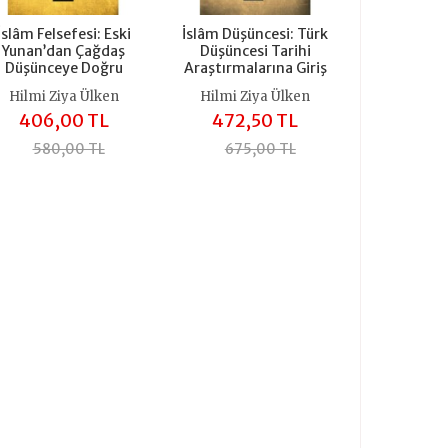
İslâm Felsefesi: Eski
İslâm Düşüncesi: Türk
Yunan’dan Çağdaş
Düşüncesi Tarihi
Düşünceye Doğru
Araştırmalarına Giriş
Hilmi Ziya Ülken
Hilmi Ziya Ülken
406,00 TL
472,50 TL
580,00 TL
675,00 TL