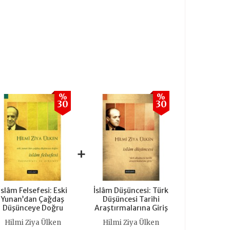
%
%
30
30
+
İslâm Felsefesi: Eski
İslâm Düşüncesi: Türk
Yunan’dan Çağdaş
Düşüncesi Tarihi
Düşünceye Doğru
Araştırmalarına Giriş
Hilmi Ziya Ülken
Hilmi Ziya Ülken