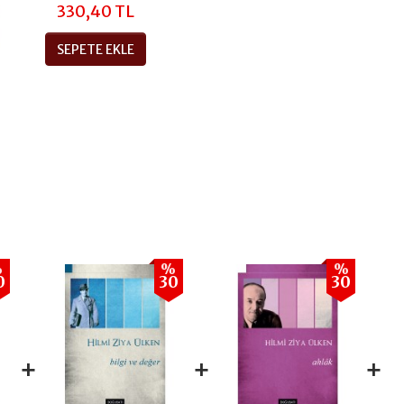
330,40 TL
SEPETE EKLE
%
%
%
0
30
30
+
+
+