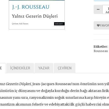
Ad
FAVOR
Etiketler:
Rousseau
E
İÇINDEKILER
YAZAR
ÇEVIREN
nız Gezerin Düşleri
, Jean-Jacques Rousseau’nun ömrünün son yıll
ünürün iç dünyasını ve doğayla kurduğu derin bağı aktaran lirik bir
asının yanı sıra, rasyonalizmin soğuk sınırlarına karşı bireyin 
antizm akımının felsefe ve edebiyattaki ilk güçlü habercisi olm