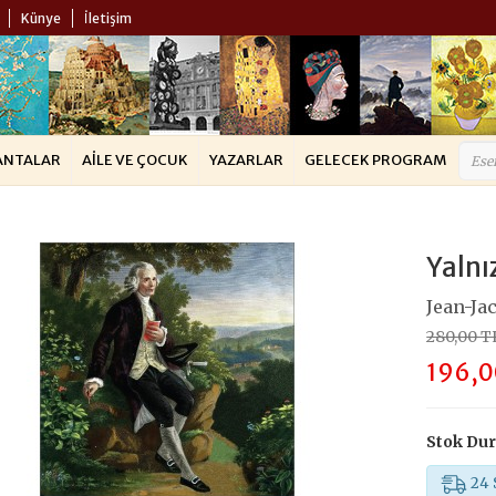
Künye
İletişim
ANTALAR
AILE VE ÇOCUK
YAZARLAR
GELECEK PROGRAM
Yalnı
Jean-Ja
280,00 T
196,0
Stok Du
24 