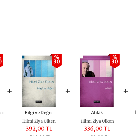
%
%
%
0
30
30
+
+
+
arı
Bilgi ve Değer
Ahlâk
Hilmi Ziya Ülken
Hilmi Ziya Ülken
392,00 TL
336,00 TL