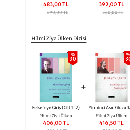
483,00 TL
392,00 TL
690,00 TL
560,00 TL
Hilmi Ziya Ülken Dizisi
%
30
3
+
Felsefeye Giriş (Cilt 1-2)
Yirminci Asır Filozofl
Hilmi Ziya Ülken
Hilmi Ziya Ülken
406,00 TL
416,50 TL