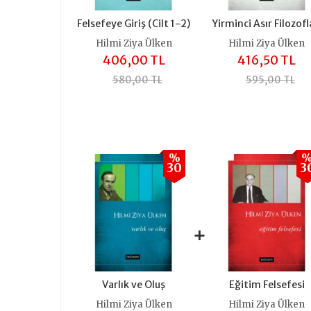
Felsefeye Giriş (Cilt 1-2)
Yirminci Asır Filozofl
Hilmi Ziya Ülken
Hilmi Ziya Ülken
406,00 TL
416,50 TL
580,00 TL
595,00 TL
%
30
3
+
+
Varlık ve Oluş
Eğitim Felsefesi
Hilmi Ziya Ülken
Hilmi Ziya Ülken