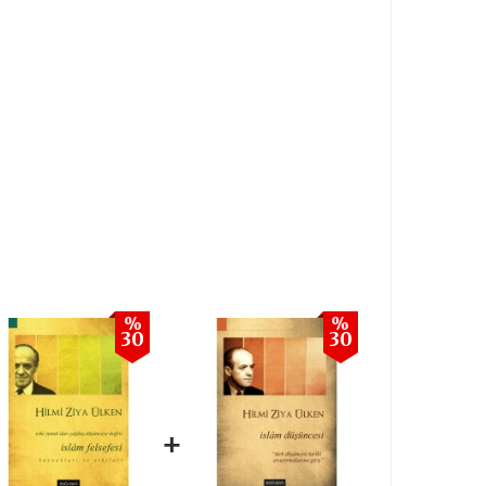
%
%
30
30
+