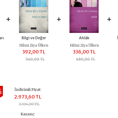
+
+
+
arı
Bilgi ve Değer
Ahlâk
Hilmi Ziya Ülken
Hilmi Ziya Ülken
392,00 TL
336,00 TL
560,00 TL
480,00 TL
%
İndirimli Fiyat:
0
2.973,60 TL
3.304,00 TL
Kazanç: