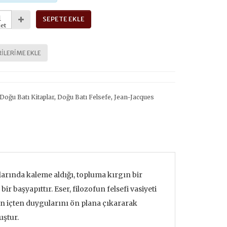
SEPETE EKLE
et
ILERIME EKLE
Doğu Batı Kitaplar
,
Doğu Batı Felsefe
,
Jean-Jacques
arında kaleme aldığı, topluma kırgın bir
 başyapıttır. Eser, filozofun felsefi vasiyeti
en içten duygularını ön plana çıkararak
uştur.