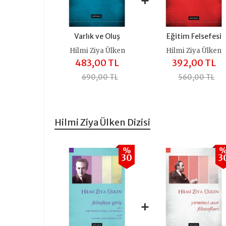
+
Varlık ve Oluş
Eğitim Felsefesi
Hilmi Ziya Ülken
Hilmi Ziya Ülken
483,00 TL
392,00 TL
690,00 TL
560,00 TL
Hilmi Ziya Ülken Dizisi
%
30
3
+