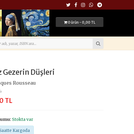
0 ürün - 0,00 TL
z Gezerin Düşleri
cques Rousseau
L
0 TL
rumu:
Stokta var
Saatte Kargoda