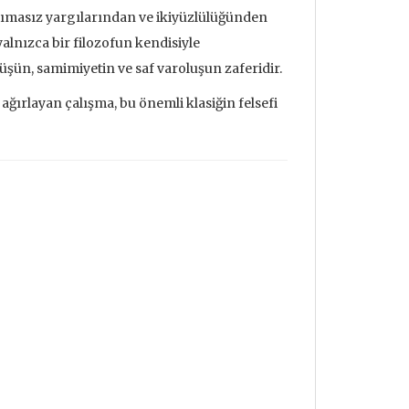
cımasız yargılarından ve ikiyüzlülüğünden
alnızca bir filozofun kendisiyle
şün, samimiyetin ve saf varoluşun zaferidir.
ğırlayan çalışma, bu önemli klasiğin felsefi
udrillard'ın
Metafizik Üzerine Söylev &
Deprem ve
nden Bakmak
Monadoloji
Mehmet