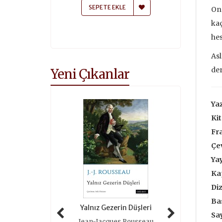
 EKLE
SEPETE EKLE
On 
kaç
hes
Asl
der
Yeni Çıkanlar
Ya
Kit
Fr
Çe
Yay
Ka
Diz
Bas
 Tarihi (ciltli)
Yalnız Gezerin Düşleri
Oyunlar 
Say
as Grimal
Jean-Jacques Rousseau
Roger 