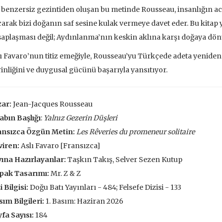
benzersiz gezintiden oluşan bu metinde Rousseau, insanlığın a
arak bizi doğanın saf sesine kulak vermeye davet eder. Bu kitap y
aplaşması değil; Aydınlanma’nın keskin aklına karşı doğaya dönü
ı Favaro’nun titiz emeğiyle, Rousseau’yu Türkçede adeta yeniden a
inliğini ve duygusal gücünü başarıyla yansıtıyor.
zar:
Jean-Jacques Rousseau
abın Başlığı
:
Yalnız Gezerin Düşleri
ansızca Özgün Metin:
Les Rêveries du promeneur solitaire
viren:
Aslı Favaro [Fransızca]
ına Hazırlayanlar:
Taşkın Takış, Selver Sezen Kutup
pak Tasarımı:
Mr. Z & Z
i Bilgisi:
Doğu Batı Yayınları - 484; Felsefe Dizisi - 133
ım Bilgileri:
1. Basım: Haziran 2026
ve İnsanlar
Taze Otlar Üzerine
Dünyaya Ba
fa Sayısı:
184
Penceresi
Caillois
Alain Corbin