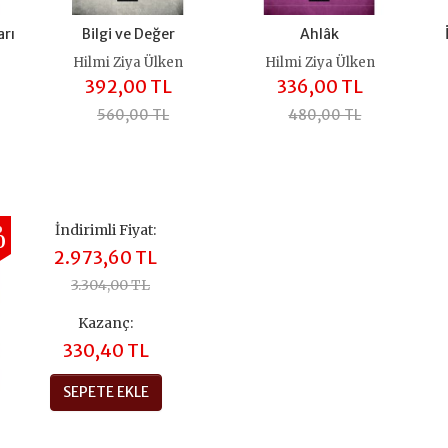
arı
Bilgi ve Değer
Ahlâk
Hilmi Ziya Ülken
Hilmi Ziya Ülken
392,00 TL
336,00 TL
560,00 TL
480,00 TL
%
İndirimli Fiyat:
0
2.973,60 TL
3.304,00 TL
Kazanç:
330,40 TL
SEPETE EKLE