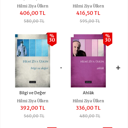
Hilmi Ziya Ülken
Hilmi Ziya Ülken
406,00 TL
416,50 TL
580,00 TL
595,00 TL
%
%
30
30
+
+
Bilgi ve Değer
Ahlâk
Hilmi Ziya Ülken
Hilmi Ziya Ülken
392,00 TL
336,00 TL
560,00 TL
480,00 TL