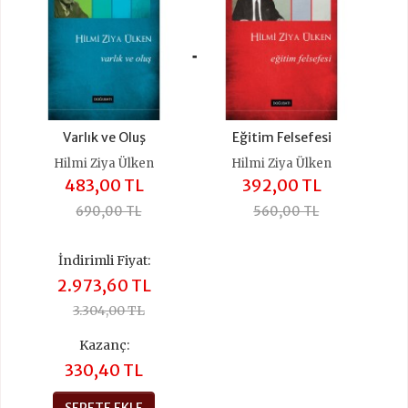
+
Varlık ve Oluş
Eğitim Felsefesi
Hilmi Ziya Ülken
Hilmi Ziya Ülken
483,00 TL
392,00 TL
690,00 TL
560,00 TL
İndirimli Fiyat:
2.973,60 TL
3.304,00 TL
Kazanç:
330,40 TL