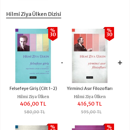
Hilmi Ziya Ülken Dizisi
%
%
30
30
+
+
Felsefeye Giriş (Cilt 1-2)
Yirminci Asır Filozofları
Hilmi Ziya Ülken
Hilmi Ziya Ülken
406,00 TL
416,50 TL
580,00 TL
595,00 TL
%
%