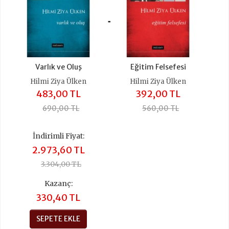
+
Varlık ve Oluş
Eğitim Felsefesi
Hilmi Ziya Ülken
Hilmi Ziya Ülken
483,00 TL
392,00 TL
690,00 TL
560,00 TL
İndirimli Fiyat:
2.973,60 TL
3.304,00 TL
Kazanç:
330,40 TL
SEPETE EKLE