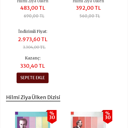
Hilmi Ziya Ülken
Hilmi Ziya Ülken
483,00 TL
392,00 TL
690,00 TL
560,00 TL
İndirimli Fiyat:
2.973,60 TL
3.304,00 TL
Kazanç:
330,40 TL
SEPETE EKLE
Hilmi Ziya Ülken Dizisi
%
%
30
30