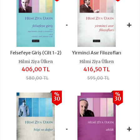
+
+
Felsefeye Giriş (Cilt 1-2)
Yirminci Asır Filozofları
Hilmi Ziya Ülken
Hilmi Ziya Ülken
406,00 TL
416,50 TL
580,00 TL
595,00 TL
%
%
30
30
+
+