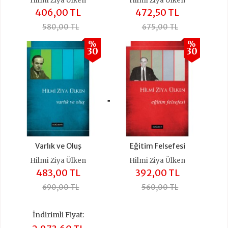
Hilmi Ziya Ülken
Hilmi Ziya Ülken
406,00 TL
472,50 TL
580,00 TL
675,00 TL
%
%
30
30
+
Varlık ve Oluş
Eğitim Felsefesi
Hilmi Ziya Ülken
Hilmi Ziya Ülken
483,00 TL
392,00 TL
690,00 TL
560,00 TL
İndirimli Fiyat: