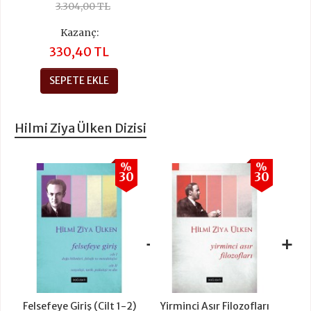
3.304,00 TL
Kazanç:
330,40 TL
SEPETE EKLE
Hilmi Ziya Ülken Dizisi
%
%
30
30
+
+
Felsefeye Giriş (Cilt 1-2)
Yirminci Asır Filozofları