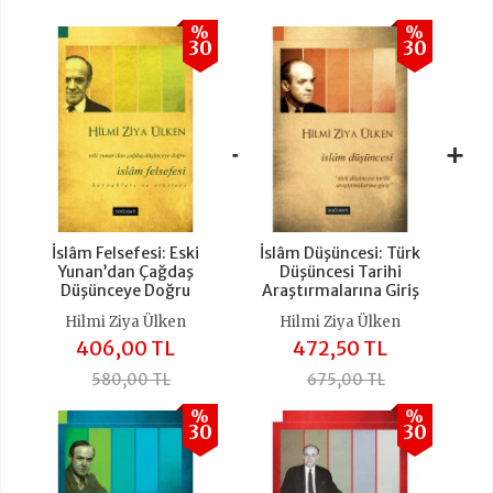
%
%
30
30
+
+
İslâm Felsefesi: Eski
İslâm Düşüncesi: Türk
Yunan’dan Çağdaş
Düşüncesi Tarihi
Düşünceye Doğru
Araştırmalarına Giriş
Hilmi Ziya Ülken
Hilmi Ziya Ülken
406,00 TL
472,50 TL
580,00 TL
675,00 TL
%
%
30
30