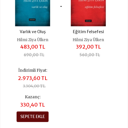
+
Varlık ve Oluş
Eğitim Felsefesi
Hilmi Ziya Ülken
Hilmi Ziya Ülken
483,00 TL
392,00 TL
690,00 TL
560,00 TL
İndirimli Fiyat:
2.973,60 TL
3.304,00 TL
Kazanç:
330,40 TL
SEPETE EKLE