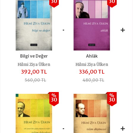
30
30
+
+
Bilgi ve Değer
Ahlâk
Hilmi Ziya Ülken
Hilmi Ziya Ülken
392,00 TL
336,00 TL
560,00 TL
480,00 TL
%
%
30
30
+
+