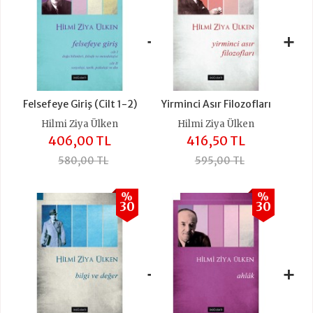
+
+
Felsefeye Giriş (Cilt 1-2)
Yirminci Asır Filozofları
Hilmi Ziya Ülken
Hilmi Ziya Ülken
406,00 TL
416,50 TL
580,00 TL
595,00 TL
%
%
30
30
+
+