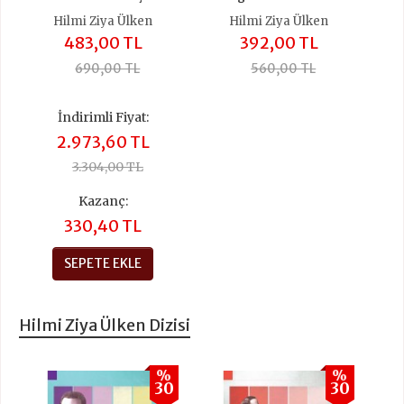
Hilmi Ziya Ülken
Hilmi Ziya Ülken
483,00 TL
392,00 TL
690,00 TL
560,00 TL
İndirimli Fiyat:
2.973,60 TL
3.304,00 TL
Kazanç:
330,40 TL
SEPETE EKLE
Hilmi Ziya Ülken Dizisi
%
%
30
30