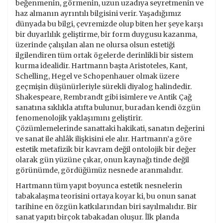
beğenmenin, görmenin, uzun uzadıya seyretmenin ve
haz almanın ayrıntılı bilgisini verir. Yaşadığımız
dünyada bu bilgi, çevremizde olup biten her şeye karşı
bir duyarlılık geliştirme, bir form duygusu kazanma,
üzerinde çalışılan alan ne olursa olsun estetiği
ilgilendiren tüm ortak ögelerde derinlikli bir sistem
kurma idealidir. Hartmann başta Aristoteles, Kant,
Schelling, Hegel ve Schopenhauer olmak üzere
geçmişin düşünürleriyle sürekli diyalog halindedir.
Shakespeare, Rembrandt gibi isimlere ve Antik Çağ
sanatına sıklıkla atıfta bulunur, buradan kendi özgün
fenomenolojik yaklaşımını geliştirir.
Çözümlemelerinde sanattaki hakikati, sanatın değerini
ve sanat ile ahlâk ilişkisini ele alır. Hartmann’a göre
estetik metafizik bir kavram değil ontolojik bir değer
olarak gün yüzüne çıkar, onun kaynağı tinde değil
görünümde, gördüğümüz nesnede aranmalıdır.
Hartmann tüm yapıt boyunca estetik nesnelerin
tabakalaşma teorisini ortaya koyar ki, bu onun sanat
tarihine en özgün katkılarından biri sayılmalıdır. Bir
sanat yapıtı birçok tabakadan oluşur. İlk planda