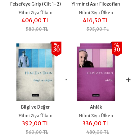
Felsefeye Giriş (Cilt 1-2)
Yirminci Asır Filozofları
Hilmi Ziya Ülken
Hilmi Ziya Ülken
406,00 TL
416,50 TL
580,00 TL
595,00 TL
%
%
30
30
+
+
Bilgi ve Değer
Ahlâk
Hilmi Ziya Ülken
Hilmi Ziya Ülken
392,00 TL
336,00 TL
560,00 TL
480,00 TL