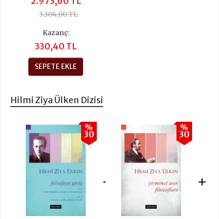
2.973,60 TL
3.304,00 TL
Kazanç:
330,40 TL
SEPETE EKLE
Hilmi Ziya Ülken Dizisi
%
%
30
30
+
+