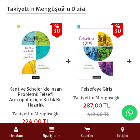
Takiyettin Mengüşoğlu Dizisi
%
%
30
30
+
+
Kant ve Scheler'de İnsan
Felsefeye Giriş
Problemi: Felsefi
Takiyettin Mengüşoğlu
Antropoloji için Kritik Bir
287,00 TL
Hazırlık
Takiyettin Mengüşoğlu
410,00 TL
224,00 TL
320,00 TL
Hesabım
Siparişlerim
Sepetim
İletişim