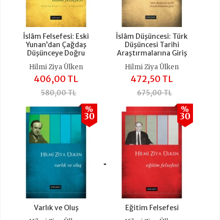
İslâm Felsefesi: Eski
İslâm Düşüncesi: Türk
Yunan’dan Çağdaş
Düşüncesi Tarihi
Düşünceye Doğru
Araştırmalarına Giriş
Hilmi Ziya Ülken
Hilmi Ziya Ülken
406,00 TL
472,50 TL
580,00 TL
675,00 TL
%
%
30
30
+
Varlık ve Oluş
Eğitim Felsefesi