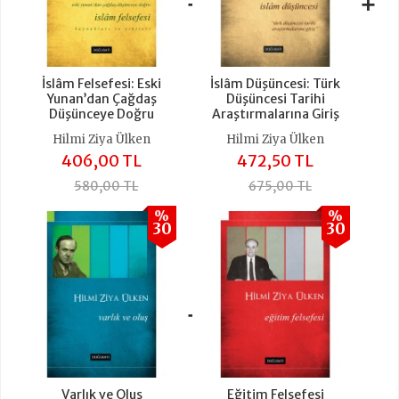
+
+
İslâm Felsefesi: Eski
İslâm Düşüncesi: Türk
Yunan’dan Çağdaş
Düşüncesi Tarihi
Düşünceye Doğru
Araştırmalarına Giriş
Hilmi Ziya Ülken
Hilmi Ziya Ülken
406,00 TL
472,50 TL
580,00 TL
675,00 TL
%
%
30
30
+
Varlık ve Oluş
Eğitim Felsefesi