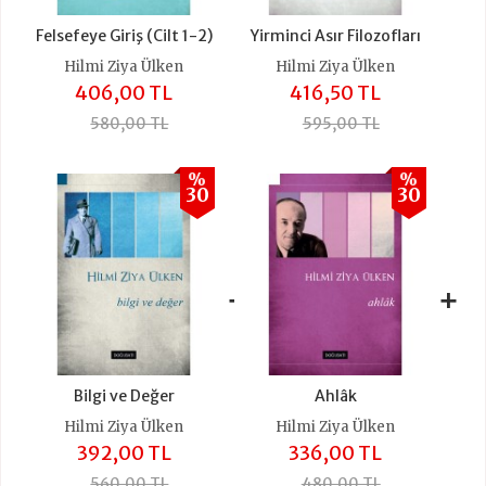
Felsefeye Giriş (Cilt 1-2)
Yirminci Asır Filozofları
Hilmi Ziya Ülken
Hilmi Ziya Ülken
406,00 TL
416,50 TL
580,00 TL
595,00 TL
%
%
30
30
+
+
Bilgi ve Değer
Ahlâk
Hilmi Ziya Ülken
Hilmi Ziya Ülken
392,00 TL
336,00 TL
560,00 TL
480,00 TL