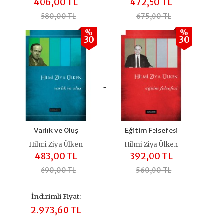
406,00 TL
472,50 TL
580,00 TL
675,00 TL
%
%
30
30
+
Varlık ve Oluş
Eğitim Felsefesi
Hilmi Ziya Ülken
Hilmi Ziya Ülken
483,00 TL
392,00 TL
690,00 TL
560,00 TL
İndirimli Fiyat:
2.973,60 TL