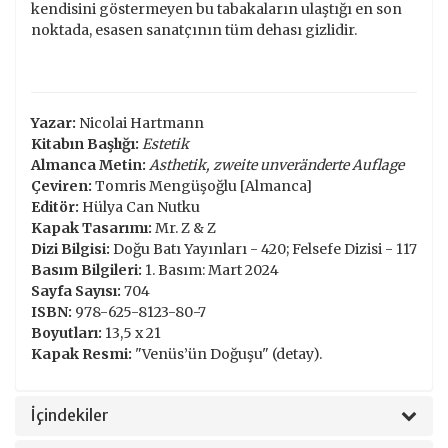
kendisini göstermeyen bu tabakaların ulaştığı en son
noktada, esasen sanatçının tüm dehası gizlidir.
Yazar:
Nicolai Hartmann
Kitabın Başlığı:
Estetik
Almanca Metin:
Asthetik, zweite unveränderte Auflage
Çeviren:
Tomris Mengüşoğlu [Almanca]
Editör:
Hülya Can Nutku
Kapak Tasarımı:
Mr. Z & Z
Dizi Bilgisi:
Doğu Batı Yayınları - 420; Felsefe Dizisi - 117
Basım Bilgileri:
1. Basım: Mart 2024
Sayfa Sayısı:
704
ISBN:
978-625-8123-80-7
Boyutları:
13,5 x 21
Kapak Resmi:
"Venüs’ün Doğuşu" (detay).
İçindekiler