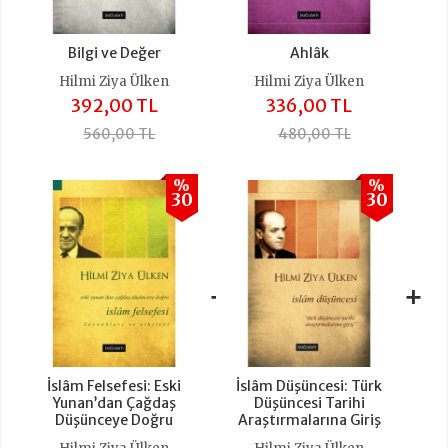
Bilgi ve Değer
Ahlâk
Hilmi Ziya Ülken
Hilmi Ziya Ülken
392,00 TL
336,00 TL
560,00 TL
480,00 TL
%
%
30
30
+
+
İslâm Felsefesi: Eski
İslâm Düşüncesi: Türk
Yunan’dan Çağdaş
Düşüncesi Tarihi
Düşünceye Doğru
Araştırmalarına Giriş