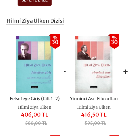
SEPETE EKLE
Hilmi Ziya Ülken Dizisi
%
%
30
30
+
+
Felsefeye Giriş (Cilt 1-2)
Yirminci Asır Filozofları
Hilmi Ziya Ülken
Hilmi Ziya Ülken
406,00 TL
416,50 TL
580,00 TL
595,00 TL