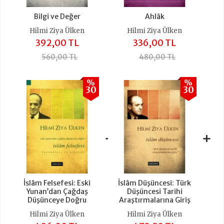
Bilgi ve Değer
Ahlâk
Hilmi Ziya Ülken
Hilmi Ziya Ülken
392,00 TL
336,00 TL
560,00 TL
480,00 TL
%
%
30
30
+
+
İslâm Felsefesi: Eski
İslâm Düşüncesi: Türk
Yunan’dan Çağdaş
Düşüncesi Tarihi
Düşünceye Doğru
Araştırmalarına Giriş
Hilmi Ziya Ülken
Hilmi Ziya Ülken