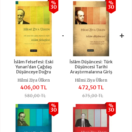
%
%
30
30
+
+
İslâm Felsefesi: Eski
İslâm Düşüncesi: Türk
Yunan’dan Çağdaş
Düşüncesi Tarihi
Düşünceye Doğru
Araştırmalarına Giriş
Hilmi Ziya Ülken
Hilmi Ziya Ülken
406,00 TL
472,50 TL
580,00 TL
675,00 TL
%
%
30
30