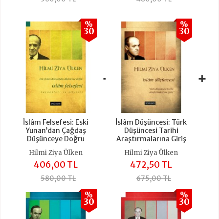
%
%
30
30
+
+
İslâm Felsefesi: Eski
İslâm Düşüncesi: Türk
Yunan’dan Çağdaş
Düşüncesi Tarihi
Düşünceye Doğru
Araştırmalarına Giriş
Hilmi Ziya Ülken
Hilmi Ziya Ülken
406,00 TL
472,50 TL
580,00 TL
675,00 TL
%
%
30
30