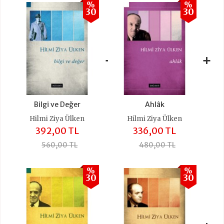
%
%
30
30
+
+
Bilgi ve Değer
Ahlâk
Hilmi Ziya Ülken
Hilmi Ziya Ülken
392,00 TL
336,00 TL
560,00 TL
480,00 TL
%
%
30
30