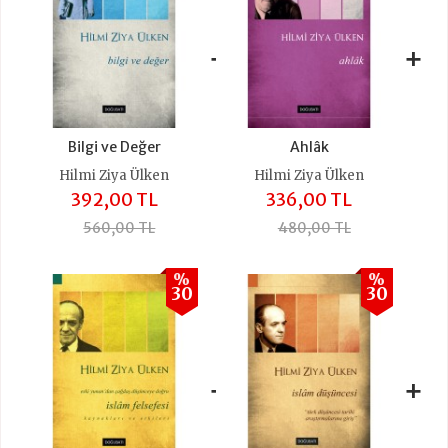
+
+
Bilgi ve Değer
Ahlâk
Hilmi Ziya Ülken
Hilmi Ziya Ülken
392,00 TL
336,00 TL
560,00 TL
480,00 TL
%
%
30
30
+
+