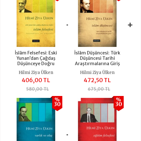
+
+
İslâm Felsefesi: Eski
İslâm Düşüncesi: Türk
Yunan’dan Çağdaş
Düşüncesi Tarihi
Düşünceye Doğru
Araştırmalarına Giriş
Hilmi Ziya Ülken
Hilmi Ziya Ülken
406,00 TL
472,50 TL
580,00 TL
675,00 TL
%
%
30
30
+