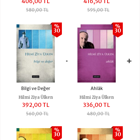
406,00 TL
416,50 TL
580,00 TL
595,00 TL
%
%
30
30
+
+
Bilgi ve Değer
Ahlâk
Hilmi Ziya Ülken
Hilmi Ziya Ülken
392,00 TL
336,00 TL
560,00 TL
480,00 TL
%
%
30
30