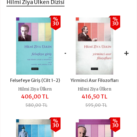
Hilmi Ziya Ülken Dizisi
%
%
30
30
+
+
Felsefeye Giriş (Cilt 1-2)
Yirminci Asır Filozofları
Hilmi Ziya Ülken
Hilmi Ziya Ülken
406,00 TL
416,50 TL
580,00 TL
595,00 TL
%
%
30
30