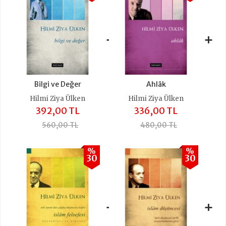
+
+
Bilgi ve Değer
Ahlâk
Hilmi Ziya Ülken
Hilmi Ziya Ülken
392,00 TL
336,00 TL
560,00 TL
480,00 TL
%
%
30
30
+
+