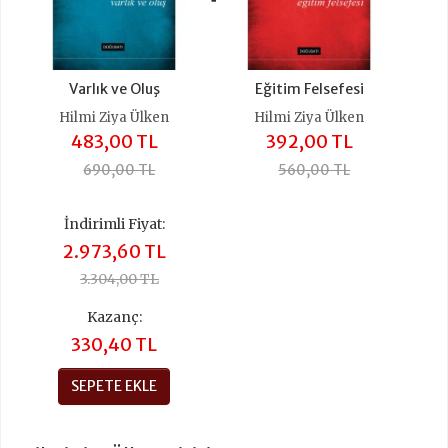
Varlık ve Oluş
Eğitim Felsefesi
Hilmi Ziya Ülken
Hilmi Ziya Ülken
483,00 TL
392,00 TL
690,00 TL
560,00 TL
İndirimli Fiyat:
2.973,60 TL
3.304,00 TL
Kazanç:
330,40 TL
SEPETE EKLE