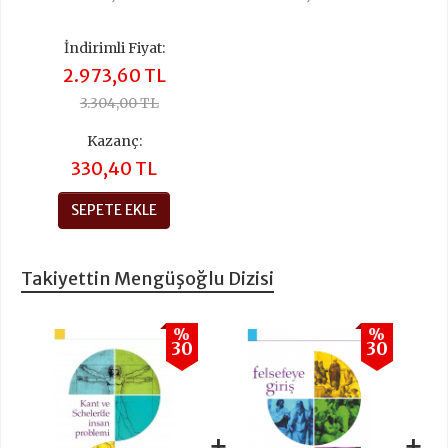
İndirimli Fiyat:
2.973,60 TL
3.304,00 TL
Kazanç:
330,40 TL
SEPETE EKLE
Takiyettin Mengüşoğlu Dizisi
%
%
30
30
+
+