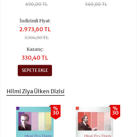
690,00 TL
560,00 TL
İndirimli Fiyat:
2.973,60 TL
3.304,00 TL
Kazanç:
330,40 TL
SEPETE EKLE
Hilmi Ziya Ülken Dizisi
%
%
30
30