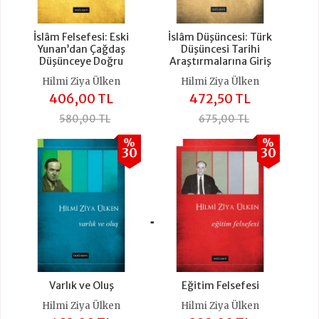
İslâm Felsefesi: Eski
İslâm Düşüncesi: Türk
Yunan’dan Çağdaş
Düşüncesi Tarihi
Düşünceye Doğru
Araştırmalarına Giriş
Hilmi Ziya Ülken
Hilmi Ziya Ülken
406,00 TL
472,50 TL
580,00 TL
675,00 TL
%
%
30
30
+
Varlık ve Oluş
Eğitim Felsefesi
Hilmi Ziya Ülken
Hilmi Ziya Ülken