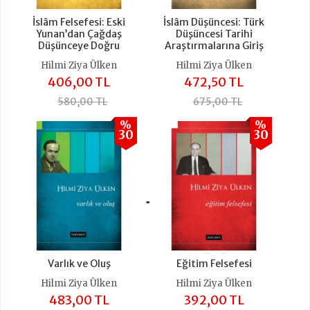
İslâm Felsefesi: Eski
İslâm Düşüncesi: Türk
Yunan’dan Çağdaş
Düşüncesi Tarihi
Düşünceye Doğru
Araştırmalarına Giriş
Hilmi Ziya Ülken
Hilmi Ziya Ülken
406,00 TL
472,50 TL
580,00 TL
675,00 TL
%
%
30
30
+
Varlık ve Oluş
Eğitim Felsefesi
Hilmi Ziya Ülken
Hilmi Ziya Ülken
483,00 TL
392,00 TL