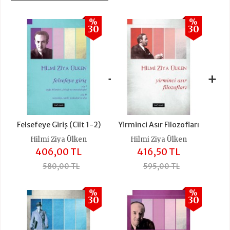
%
%
30
30
+
+
Felsefeye Giriş (Cilt 1-2)
Yirminci Asır Filozofları
Hilmi Ziya Ülken
Hilmi Ziya Ülken
406,00 TL
416,50 TL
580,00 TL
595,00 TL
%
%
30
30