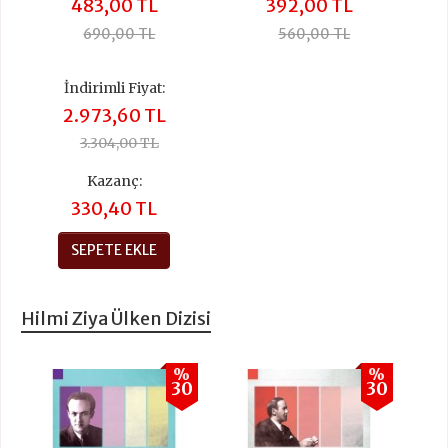
483,00 TL
392,00 TL
690,00 TL
560,00 TL
İndirimli Fiyat:
2.973,60 TL
3.304,00 TL
Kazanç:
330,40 TL
SEPETE EKLE
Hilmi Ziya Ülken Dizisi
%
%
30
30