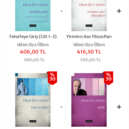
+
+
Felsefeye Giriş (Cilt 1-2)
Yirminci Asır Filozofları
Hilmi Ziya Ülken
Hilmi Ziya Ülken
406,00 TL
416,50 TL
580,00 TL
595,00 TL
%
%
30
30
+
+