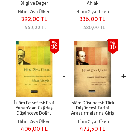
Bilgi ve Değer
Ahlâk
Hilmi Ziya Ülken
Hilmi Ziya Ülken
392,00 TL
336,00 TL
560,00 TL
480,00 TL
%
%
30
30
+
+
İslâm Felsefesi: Eski
İslâm Düşüncesi: Türk
Yunan’dan Çağdaş
Düşüncesi Tarihi
Düşünceye Doğru
Araştırmalarına Giriş
Hilmi Ziya Ülken
Hilmi Ziya Ülken
406,00 TL
472,50 TL