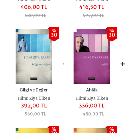
406,00 TL
416,50 TL
580,00 TL
595,00 TL
%
%
30
30
+
+
Bilgi ve Değer
Ahlâk
Hilmi Ziya Ülken
Hilmi Ziya Ülken
392,00 TL
336,00 TL
560,00 TL
480,00 TL
%
%