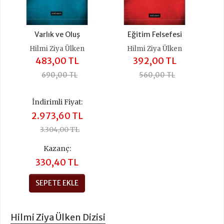
Varlık ve Oluş
Eğitim Felsefesi
Hilmi Ziya Ülken
Hilmi Ziya Ülken
483,00 TL
392,00 TL
690,00 TL
560,00 TL
İndirimli Fiyat:
2.973,60 TL
3.304,00 TL
Kazanç:
330,40 TL
SEPETE EKLE
Hilmi Ziya Ülken Dizisi