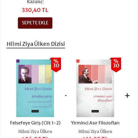
Kazanç:
330,40 TL
SEPETE EKLE
Hilmi Ziya Ülken Dizisi
%
%
30
30
+
+
Felsefeye Giriş (Cilt 1-2)
Yirminci Asır Filozofları
Hilmi Ziya Ülken
Hilmi Ziya Ülken