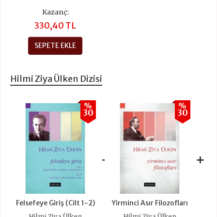
Kazanç:
330,40 TL
SEPETE EKLE
Hilmi Ziya Ülken Dizisi
%
%
30
30
+
+
Felsefeye Giriş (Cilt 1-2)
Yirminci Asır Filozofları
Hilmi Ziya Ülken
Hilmi Ziya Ülken