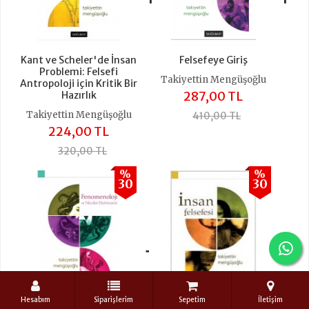
Kant ve Scheler'de İnsan
Felsefeye Giriş
Problemi: Felsefi
Takiyettin Mengüşoğlu
Antropoloji için Kritik Bir
287,00 TL
Hazırlık
Takiyettin Mengüşoğlu
410,00 TL
224,00 TL
320,00 TL
%
%
30
30
+
Hesabım
Siparişlerim
Sepetim
İletişim