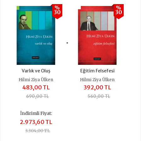
%
%
30
30
+
Varlık ve Oluş
Eğitim Felsefesi
Hilmi Ziya Ülken
Hilmi Ziya Ülken
483,00 TL
392,00 TL
690,00 TL
560,00 TL
İndirimli Fiyat:
2.973,60 TL
3.304,00 TL