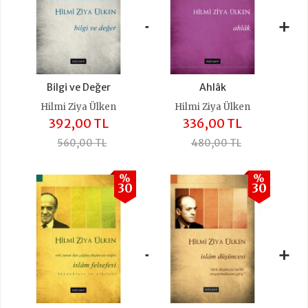
+
+
Bilgi ve Değer
Ahlâk
Hilmi Ziya Ülken
Hilmi Ziya Ülken
392,00 TL
336,00 TL
560,00 TL
480,00 TL
%
%
30
30
+
+