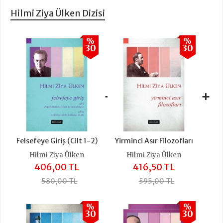
Hilmi Ziya Ülken Dizisi
%
%
30
30
+
+
Felsefeye Giriş (Cilt 1-2)
Yirminci Asır Filozofları
Hilmi Ziya Ülken
Hilmi Ziya Ülken
406,00 TL
416,50 TL
580,00 TL
595,00 TL
%
%
30
30