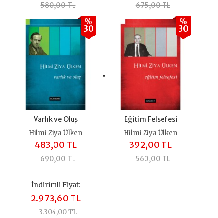
580,00 TL
675,00 TL
%
%
30
30
+
Varlık ve Oluş
Eğitim Felsefesi
Hilmi Ziya Ülken
Hilmi Ziya Ülken
483,00 TL
392,00 TL
690,00 TL
560,00 TL
İndirimli Fiyat:
2.973,60 TL
3.304,00 TL