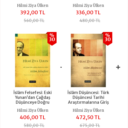
Hilmi Ziya Ülken
Hilmi Ziya Ülken
392,00 TL
336,00 TL
560,00 TL
480,00 TL
%
%
30
30
+
+
İslâm Felsefesi: Eski
İslâm Düşüncesi: Türk
Yunan’dan Çağdaş
Düşüncesi Tarihi
Düşünceye Doğru
Araştırmalarına Giriş
Hilmi Ziya Ülken
Hilmi Ziya Ülken
406,00 TL
472,50 TL
580,00 TL
675,00 TL