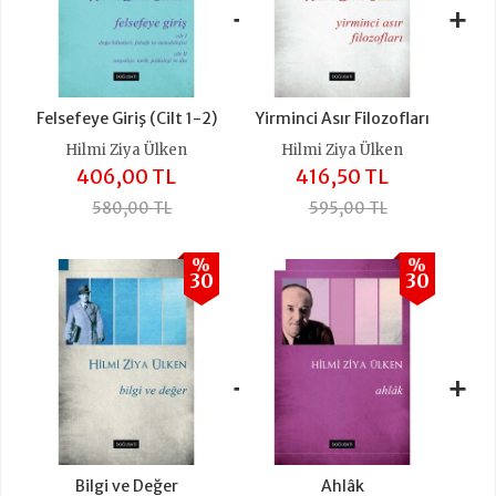
+
+
Felsefeye Giriş (Cilt 1-2)
Yirminci Asır Filozofları
Hilmi Ziya Ülken
Hilmi Ziya Ülken
406,00 TL
416,50 TL
580,00 TL
595,00 TL
%
%
30
30
+
+
Bilgi ve Değer
Ahlâk