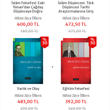
İslâm Felsefesi: Eski
İslâm Düşüncesi: Türk
Yunan’dan Çağdaş
Düşüncesi Tarihi
Düşünceye Doğru
Araştırmalarına Giriş
Hilmi Ziya Ülken
Hilmi Ziya Ülken
406,00 TL
472,50 TL
580,00 TL
675,00 TL
%
%
30
30
+
Varlık ve Oluş
Eğitim Felsefesi
Hilmi Ziya Ülken
Hilmi Ziya Ülken
483,00 TL
392,00 TL
690,00 TL
560,00 TL