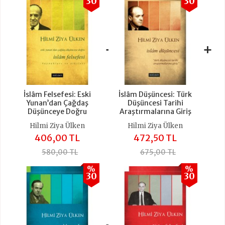
30
30
+
+
İslâm Felsefesi: Eski
İslâm Düşüncesi: Türk
Yunan’dan Çağdaş
Düşüncesi Tarihi
Düşünceye Doğru
Araştırmalarına Giriş
Hilmi Ziya Ülken
Hilmi Ziya Ülken
406,00 TL
472,50 TL
580,00 TL
675,00 TL
%
%
30
30
+