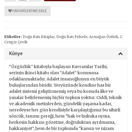
FAVORILERIME EKLE
Etiketler:
Doğu Batı Kitaplar
,
Doğu Batı Felsefe
,
Armağan Öztürk
,
C.
Cengiz Çevik
Künye
“Özgürlük” kitabıyla başlayan Kavramlar Tarihi,
serinin ikinci kitabı olan “Adalet” konusuna
odaklanmaktadır. Adalet insanoğlunun en büyük
buluşlarından biridir. Yeryüzünde kendine has bir
adalet sistemi geliştirmemiş veya bu konuda ilke ve
yasalar belirlememiş hiçbir toplum yoktur. Ciddi, teknik
ve akademik metinlerden, gündelik yaşama kadar,
neredeyse her gün kendisiyle karşılaştığımız bu sihirli
sözcük, tanımı gereği, hem “hak ve hukuka uyma,
herkesin hakkını gözetme, doğruluktan ayrılmama,
hakkaniyet”, hem de bir toplumda “kanun ve nizam