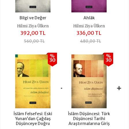
Bilgi ve Değer
Ahlâk
Hilmi Ziya Ülken
Hilmi Ziya Ülken
392,00 TL
336,00 TL
560,00 TL
480,00 TL
%
%
30
30
+
+
İslâm Felsefesi: Eski
İslâm Düşüncesi: Türk
Yunan’dan Çağdaş
Düşüncesi Tarihi
Düşünceye Doğru
Araştırmalarına Giriş