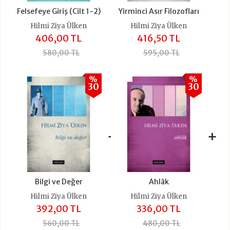
Felsefeye Giriş (Cilt 1-2)
Yirminci Asır Filozofları
Hilmi Ziya Ülken
Hilmi Ziya Ülken
406,00 TL
416,50 TL
580,00 TL
595,00 TL
%
%
30
30
+
+
Bilgi ve Değer
Ahlâk
Hilmi Ziya Ülken
Hilmi Ziya Ülken
392,00 TL
336,00 TL
560,00 TL
480,00 TL