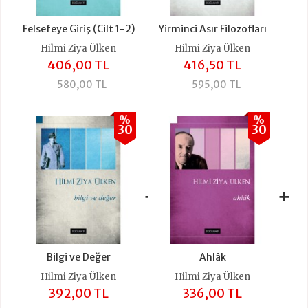
Felsefeye Giriş (Cilt 1-2)
Yirminci Asır Filozofları
Hilmi Ziya Ülken
Hilmi Ziya Ülken
406,00 TL
416,50 TL
580,00 TL
595,00 TL
%
%
30
30
+
+
Bilgi ve Değer
Ahlâk
Hilmi Ziya Ülken
Hilmi Ziya Ülken
392,00 TL
336,00 TL