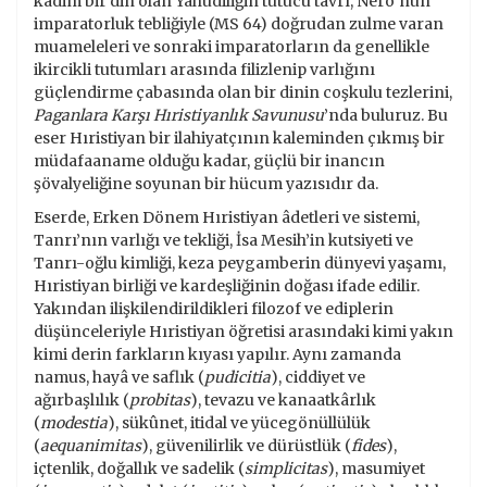
kadim bir din olan Yahudiliğin tutucu tavrı, Nero’nun
imparatorluk tebliğiyle (MS 64) doğrudan zulme varan
muameleleri ve sonraki imparatorların da genellikle
ikircikli tutumları arasında filizlenip varlığını
güçlendirme çabasında olan bir dinin coşkulu tezlerini,
Paganlara Karşı Hıristiyanlık Savunusu
’nda buluruz. Bu
eser Hıristiyan bir ilahiyatçının kaleminden çıkmış bir
müdafaaname olduğu kadar, güçlü bir inancın
şövalyeliğine soyunan bir hücum yazısıdır da.
Eserde, Erken Dönem Hıristiyan âdetleri ve sistemi,
Tanrı’nın varlığı ve tekliği, İsa Mesih’in kutsiyeti ve
Tanrı-oğlu kimliği, keza peygamberin dünyevi yaşamı,
Hıristiyan birliği ve kardeşliğinin doğası ifade edilir.
Yakından ilişkilendirildikleri filozof ve ediplerin
düşünceleriyle Hıristiyan öğretisi arasındaki kimi yakın
kimi derin farkların kıyası yapılır. Aynı zamanda
namus, hayâ ve saflık (
pudicitia
), ciddiyet ve
ağırbaşlılık (
probitas
), tevazu ve kanaatkârlık
(
modestia
), sükûnet, itidal ve yücegönüllülük
(
aequanimitas
), güvenilirlik ve dürüstlük (
fides
),
içtenlik, doğallık ve sadelik (
simplicitas
), masumiyet