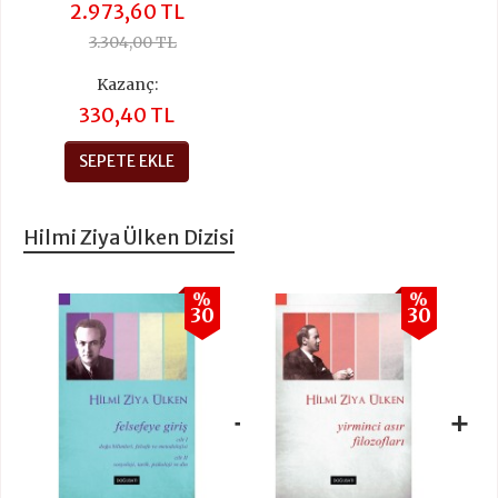
2.973,60 TL
3.304,00 TL
Kazanç:
330,40 TL
SEPETE EKLE
Hilmi Ziya Ülken Dizisi
%
%
30
30
+
+