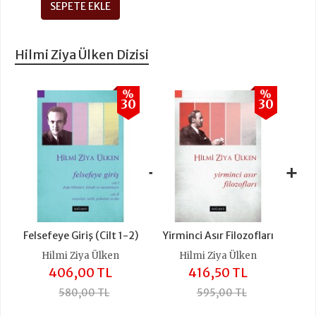
SEPETE EKLE
Hilmi Ziya Ülken Dizisi
%
%
30
30
+
+
Felsefeye Giriş (Cilt 1-2)
Yirminci Asır Filozofları
Hilmi Ziya Ülken
Hilmi Ziya Ülken
406,00 TL
416,50 TL
580,00 TL
595,00 TL