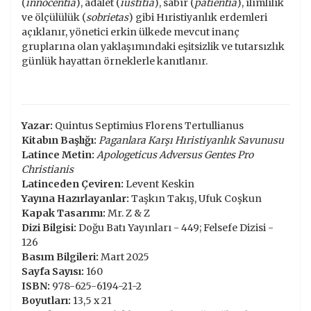
(
innocentia
), adalet (
iustitia
), sabır (
patientia
), ılımlılık
ve ölçülülük (
sobrietas
) gibi Hıristiyanlık erdemleri
açıklanır, yönetici erkin ülkede mevcut inanç
gruplarına olan yaklaşımındaki eşitsizlik ve tutarsızlık
günlük hayattan örneklerle kanıtlanır.
Yazar:
Quintus Septimius Florens Tertullianus
Kitabın Başlığı:
Paganlara Karşı Hıristiyanlık Savunusu
Latince Metin:
Apologeticus Adversus Gentes Pro
Christianis
Latinceden Çeviren:
Levent Keskin
Yayına Hazırlayanlar:
Taşkın Takış, Ufuk Coşkun
Kapak Tasarımı:
Mr. Z & Z
Dizi Bilgisi:
Doğu Batı Yayınları - 449; Felsefe Dizisi -
126
Basım Bilgileri:
Mart 2025
Sayfa Sayısı:
160
ISBN:
978-625-6194-21-2
Boyutları:
13,5 x 21