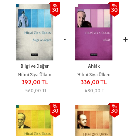
%
%
30
30
+
+
Bilgi ve Değer
Ahlâk
Hilmi Ziya Ülken
Hilmi Ziya Ülken
392,00 TL
336,00 TL
560,00 TL
480,00 TL
%
%
30
30