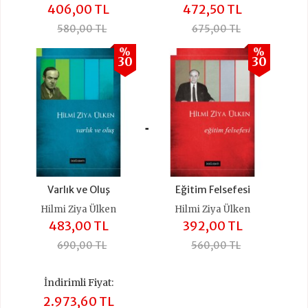
406,00 TL
472,50 TL
580,00 TL
675,00 TL
%
%
30
30
+
Varlık ve Oluş
Eğitim Felsefesi
Hilmi Ziya Ülken
Hilmi Ziya Ülken
483,00 TL
392,00 TL
690,00 TL
560,00 TL
İndirimli Fiyat:
2.973,60 TL