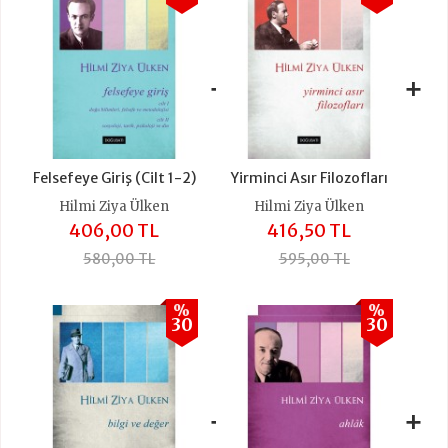
+
+
Felsefeye Giriş (Cilt 1-2)
Yirminci Asır Filozofları
Hilmi Ziya Ülken
Hilmi Ziya Ülken
406,00 TL
416,50 TL
580,00 TL
595,00 TL
%
%
30
30
+
+