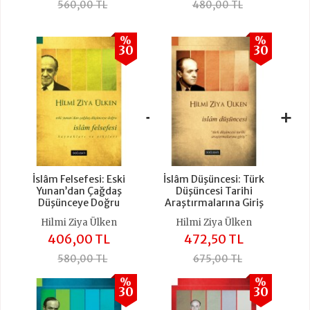
560,00 TL
480,00 TL
%
%
30
30
+
+
İslâm Felsefesi: Eski
İslâm Düşüncesi: Türk
Yunan’dan Çağdaş
Düşüncesi Tarihi
Düşünceye Doğru
Araştırmalarına Giriş
Hilmi Ziya Ülken
Hilmi Ziya Ülken
406,00 TL
472,50 TL
580,00 TL
675,00 TL
%
%
30
30