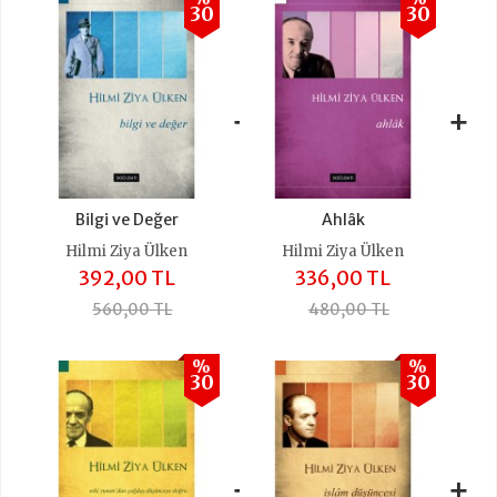
30
30
+
+
Bilgi ve Değer
Ahlâk
Hilmi Ziya Ülken
Hilmi Ziya Ülken
392,00 TL
336,00 TL
560,00 TL
480,00 TL
%
%
30
30
+
+