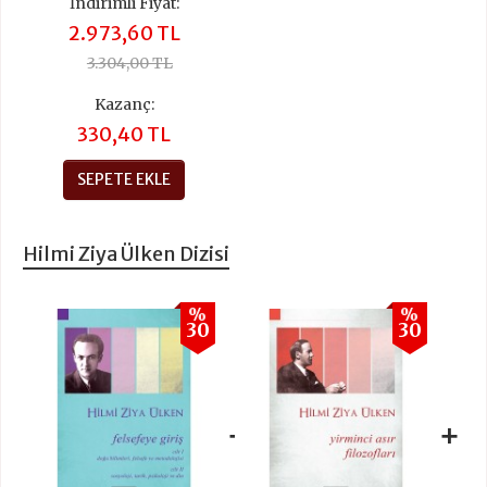
İndirimli Fiyat:
2.973,60 TL
3.304,00 TL
Kazanç:
330,40 TL
SEPETE EKLE
Hilmi Ziya Ülken Dizisi
%
%
30
30
+
+