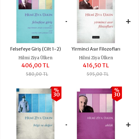
+
+
Felsefeye Giriş (Cilt 1-2)
Yirminci Asır Filozofları
Hilmi Ziya Ülken
Hilmi Ziya Ülken
406,00 TL
416,50 TL
580,00 TL
595,00 TL
%
%
30
30
+
+