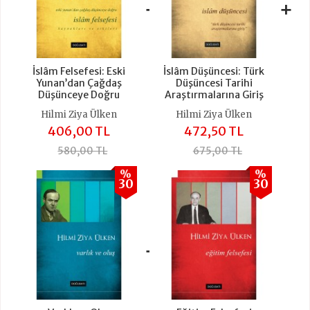
+
+
İslâm Felsefesi: Eski
İslâm Düşüncesi: Türk
Yunan’dan Çağdaş
Düşüncesi Tarihi
Düşünceye Doğru
Araştırmalarına Giriş
Hilmi Ziya Ülken
Hilmi Ziya Ülken
406,00 TL
472,50 TL
580,00 TL
675,00 TL
%
%
30
30
+