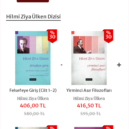
Hilmi Ziya Ülken Dizisi
%
%
30
30
+
+
Felsefeye Giriş (Cilt 1-2)
Yirminci Asır Filozofları
Hilmi Ziya Ülken
Hilmi Ziya Ülken
406,00 TL
416,50 TL
580,00 TL
595,00 TL
%
%