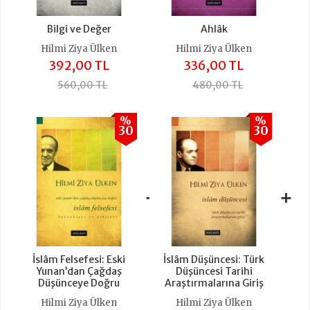
Bilgi ve Değer
Ahlâk
Hilmi Ziya Ülken
Hilmi Ziya Ülken
392,00 TL
336,00 TL
560,00 TL
480,00 TL
%
%
30
30
+
+
İslâm Felsefesi: Eski
İslâm Düşüncesi: Türk
Yunan’dan Çağdaş
Düşüncesi Tarihi
Düşünceye Doğru
Araştırmalarına Giriş
Hilmi Ziya Ülken
Hilmi Ziya Ülken