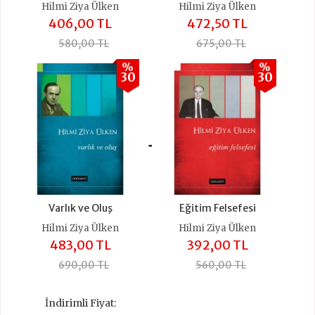
Hilmi Ziya Ülken
Hilmi Ziya Ülken
406,00 TL
472,50 TL
580,00 TL
675,00 TL
%
%
30
30
+
Varlık ve Oluş
Eğitim Felsefesi
Hilmi Ziya Ülken
Hilmi Ziya Ülken
483,00 TL
392,00 TL
690,00 TL
560,00 TL
İndirimli Fiyat: