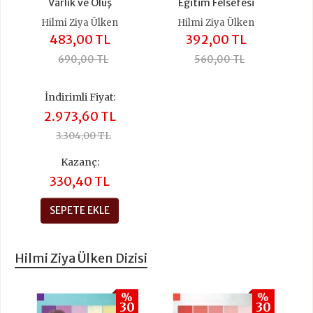
Varlık ve Oluş
Eğitim Felsefesi
Hilmi Ziya Ülken
Hilmi Ziya Ülken
483,00 TL
392,00 TL
690,00 TL
560,00 TL
İndirimli Fiyat:
2.973,60 TL
3.304,00 TL
Kazanç:
330,40 TL
SEPETE EKLE
Hilmi Ziya Ülken Dizisi
%
%
30
30