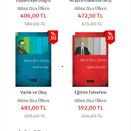
Düşünceye Doğru
Araştırmalarına Giriş
Hilmi Ziya Ülken
Hilmi Ziya Ülken
406,00 TL
472,50 TL
580,00 TL
675,00 TL
%
%
30
30
+
Varlık ve Oluş
Eğitim Felsefesi
Hilmi Ziya Ülken
Hilmi Ziya Ülken
483,00 TL
392,00 TL
690,00 TL
560,00 TL