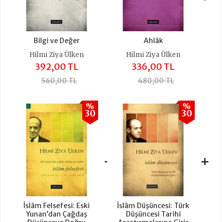
Bilgi ve Değer
Ahlâk
Hilmi Ziya Ülken
Hilmi Ziya Ülken
392,00 TL
336,00 TL
560,00 TL
480,00 TL
%
%
30
30
+
+
İslâm Felsefesi: Eski
İslâm Düşüncesi: Türk
Yunan’dan Çağdaş
Düşüncesi Tarihi