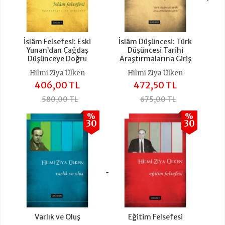
İslâm Felsefesi: Eski
İslâm Düşüncesi: Türk
Yunan’dan Çağdaş
Düşüncesi Tarihi
Düşünceye Doğru
Araştırmalarına Giriş
Hilmi Ziya Ülken
Hilmi Ziya Ülken
406,00 TL
472,50 TL
580,00 TL
675,00 TL
%
%
30
30
+
Varlık ve Oluş
Eğitim Felsefesi