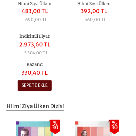
Hilmi Ziya Ülken
Hilmi Ziya Ülken
483,00 TL
392,00 TL
690,00 TL
560,00 TL
İndirimli Fiyat:
2.973,60 TL
3.304,00 TL
Kazanç:
330,40 TL
SEPETE EKLE
Hilmi Ziya Ülken Dizisi
%
%
30
30