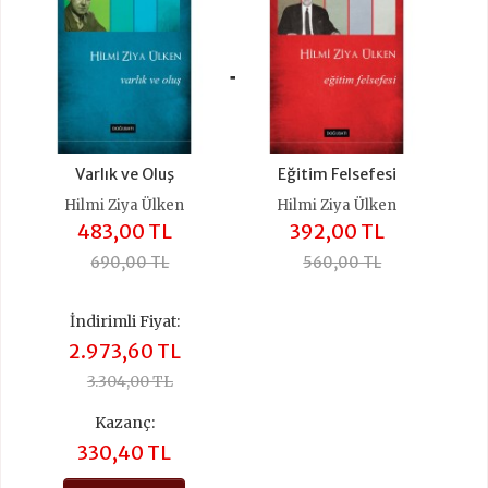
+
Varlık ve Oluş
Eğitim Felsefesi
Hilmi Ziya Ülken
Hilmi Ziya Ülken
483,00 TL
392,00 TL
690,00 TL
560,00 TL
İndirimli Fiyat:
2.973,60 TL
3.304,00 TL
Kazanç:
330,40 TL