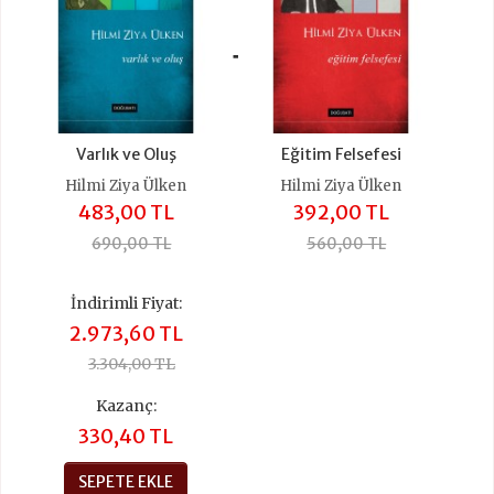
+
Varlık ve Oluş
Eğitim Felsefesi
Hilmi Ziya Ülken
Hilmi Ziya Ülken
483,00 TL
392,00 TL
690,00 TL
560,00 TL
İndirimli Fiyat:
2.973,60 TL
3.304,00 TL
Kazanç:
330,40 TL
SEPETE EKLE