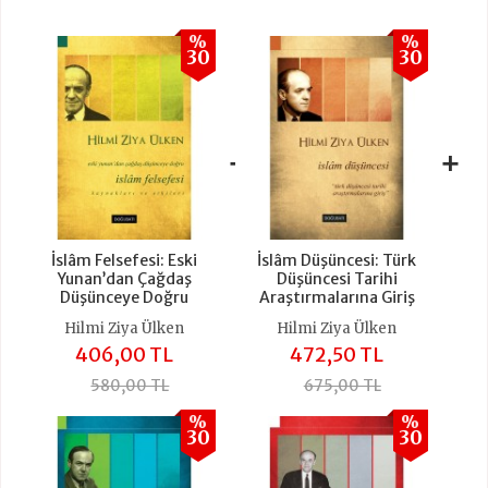
%
%
30
30
+
+
İslâm Felsefesi: Eski
İslâm Düşüncesi: Türk
Yunan’dan Çağdaş
Düşüncesi Tarihi
Düşünceye Doğru
Araştırmalarına Giriş
Hilmi Ziya Ülken
Hilmi Ziya Ülken
406,00 TL
472,50 TL
580,00 TL
675,00 TL
%
%
30
30