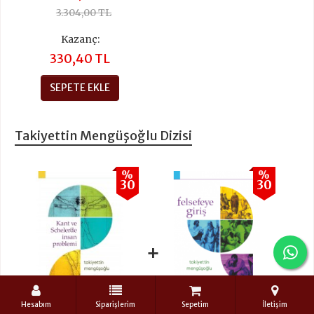
3.304,00 TL
Kazanç:
330,40 TL
SEPETE EKLE
Takiyettin Mengüşoğlu Dizisi
%
%
30
30
+
+
Hesabım
Siparişlerim
Sepetim
İletişim