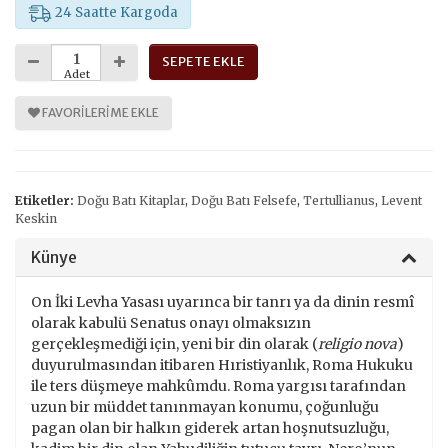
24 Saatte Kargoda
SEPETE EKLE
Adet
FAVORILERIME EKLE
Etiketler:
Doğu Batı Kitaplar
,
Doğu Batı Felsefe
,
Tertullianus
,
Levent
Keskin
Künye
On İki Levha Yasası uyarınca bir tanrı ya da dinin resmî
olarak kabulü Senatus onayı olmaksızın
gerçekleşmediği için, yeni bir din olarak (
religio nova
)
duyurulmasından itibaren Hıristiyanlık, Roma Hukuku
ile ters düşmeye mahkûmdu. Roma yargısı tarafından
uzun bir müddet tanınmayan konumu, çoğunluğu
pagan olan bir halkın giderek artan hoşnutsuzluğu,