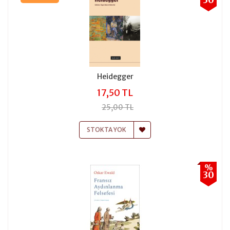
Heidegger
17,50 TL
25,00 TL
STOKTA YOK
%
30