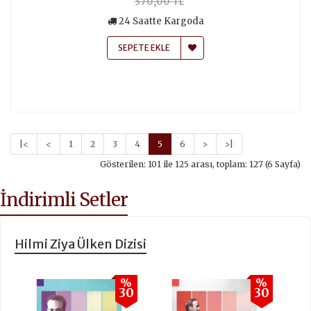
370,00 TL
24 Saatte Kargoda
SEPETE EKLE
|<
<
1
2
3
4
5
6
>
>|
Gösterilen: 101 ile 125 arası, toplam: 127 (6 Sayfa)
İndirimli Setler
Hilmi Ziya Ülken Dizisi
%
%
30
30