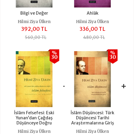
Bilgi ve Değer
Ahlâk
Hilmi Ziya Ülken
Hilmi Ziya Ülken
392,00 TL
336,00 TL
560,00 TL
480,00 TL
%
%
30
30
+
+
İslâm Felsefesi: Eski
İslâm Düşüncesi: Türk
Yunan’dan Çağdaş
Düşüncesi Tarihi
Düşünceye Doğru
Araştırmalarına Giriş
Hilmi Ziya Ülken
Hilmi Ziya Ülken