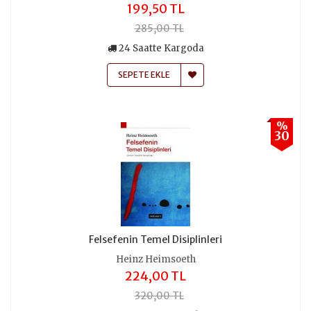
199,50 TL
285,00 TL
24 Saatte Kargoda
SEPETE EKLE
%
30
Felsefenin Temel Disiplinleri
Heinz Heimsoeth
224,00 TL
320,00 TL