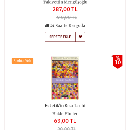
Takiyettin Mengüşoğlu
287,00 TL
410,00 TL
24 Saatte Kargoda
SEPETE EKLE
%
Stokta Yok
30
Estetik’in Kısa Tarihi
Hakkı Hünler
63,00 TL
90,00 TL