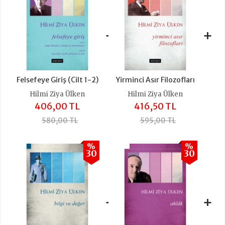
+
+
Felsefeye Giriş (Cilt 1-2)
Yirminci Asır Filozofları
Hilmi Ziya Ülken
Hilmi Ziya Ülken
406,00 TL
416,50 TL
580,00 TL
595,00 TL
%
%
30
30
+
+