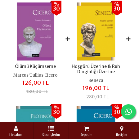
%
%
30
30
+
+
Ölümü Küçümseme
Hoşgörü Üzerine & Ruh
Dinginliği Üzerine
Marcus Tullius Cicero
Seneca
126,00 TL
196,00 TL
180,00 TL
280,00 TL
%
%
30
30
Hesabım
Siparişlerim
Sepetim
İletişim