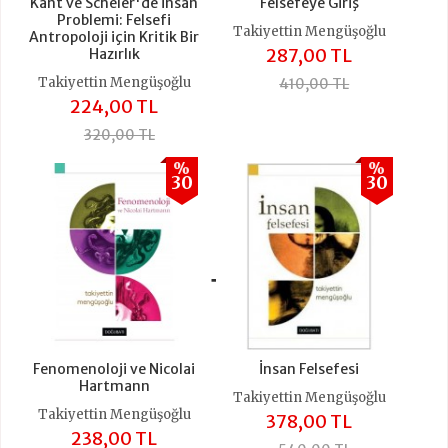
Kant ve Scheler'de İnsan
Felsefeye Giriş
Problemi: Felsefi
Takiyettin Mengüşoğlu
Antropoloji için Kritik Bir
287,00 TL
Hazırlık
Takiyettin Mengüşoğlu
410,00 TL
224,00 TL
320,00 TL
%
%
30
30
+
Fenomenoloji ve Nicolai
İnsan Felsefesi
Hartmann
Takiyettin Mengüşoğlu
Takiyettin Mengüşoğlu
378,00 TL
238,00 TL