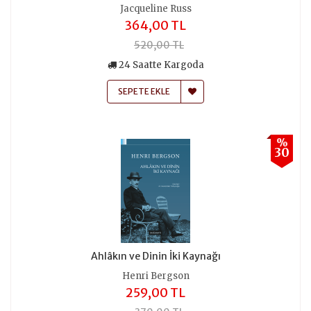
Jacqueline Russ
364,00 TL
520,00 TL
24 Saatte Kargoda
SEPETE EKLE
%
30
Ahlâkın ve Dinin İki Kaynağı
Henri Bergson
259,00 TL