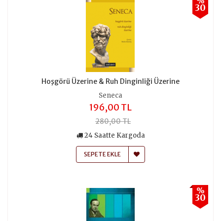
%
30
Hoşgörü Üzerine & Ruh Dinginliği Üzerine
Seneca
196,00 TL
280,00 TL
24 Saatte Kargoda
SEPETE EKLE
%
30