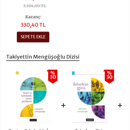
3.304,00 TL
Kazanç:
330,40 TL
SEPETE EKLE
Takiyettin Mengüşoğlu Dizisi
%
%
30
30
+
+