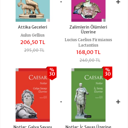
+
+
Attika Geceleri
Zalimlerin Ölümleri
Üzerine
Aulus Gellius
Lucius Caelius Firmianus
206,50 TL
Lactantius
295,00 TL
168,00 TL
240,00 TL
%
%
30
30
+
+
Notlar: Galya Savaşı
Notlar: İç Savaş Üzerine