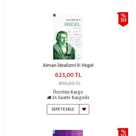
%
30
Alman İdealizmi II: Hegel
623,00 TL
890,00 TL
Ücretsiz Kargo
24 Saatte Kargoda
SEPETE EKLE
%
30