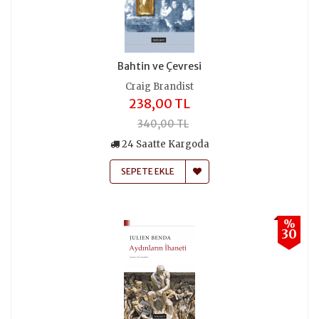
Bahtin ve Çevresi
Craig Brandist
238,00 TL
340,00 TL
24 Saatte Kargoda
SEPETE EKLE
%
30