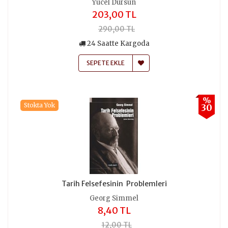
Yücel Dursun
203,00 TL
290,00 TL
24 Saatte Kargoda
SEPETE EKLE
%
Stokta Yok
30
Tarih Felsefesinin Problemleri
Georg Simmel
8,40 TL
12,00 TL