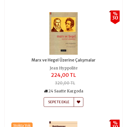
%
30
Marx ve Hegel Üzerine Çalışmalar
Jean Hyppolite
224,00 TL
320,00 TL
24 Saatte Kargoda
SEPETE EKLE
%
Stokta Yok
30