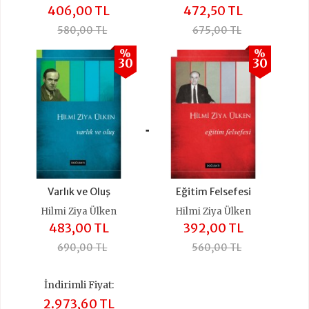
406,00 TL
472,50 TL
580,00 TL
675,00 TL
%
%
30
30
+
Varlık ve Oluş
Eğitim Felsefesi
Hilmi Ziya Ülken
Hilmi Ziya Ülken
483,00 TL
392,00 TL
690,00 TL
560,00 TL
İndirimli Fiyat:
2.973,60 TL