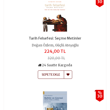
30
Tarih Felsefesi: Seçme Metinler
,
Doğan Özlem
Güçlü Ateşoğlu
224,00 TL
320,00 TL
24 Saatte Kargoda
SEPETE EKLE
%
30