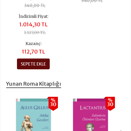
540,00 TL
340,00 TL
İndirimli Fiyat:
1.014,30 TL
1.127,00 TL
Kazanç:
112,70 TL
SEPETE EKLE
Yunan Roma Kitaplığı
%
%
30
30