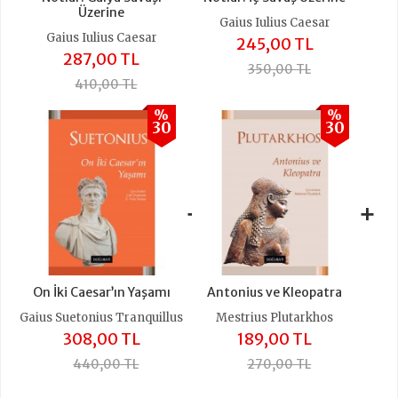
Üzerine
Gaius Iulius Caesar
Gaius Iulius Caesar
245,00 TL
287,00 TL
350,00 TL
410,00 TL
%
%
30
30
+
+
On İki Caesar’ın Yaşamı
Antonius ve Kleopatra
Gaius Suetonius Tranquillus
Mestrius Plutarkhos
308,00 TL
189,00 TL
440,00 TL
270,00 TL